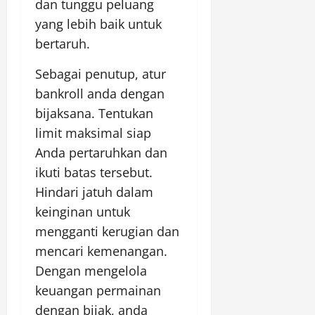
dan tunggu peluang
yang lebih baik untuk
bertaruh.
Sebagai penutup, atur
bankroll anda dengan
bijaksana. Tentukan
limit maksimal siap
Anda pertaruhkan dan
ikuti batas tersebut.
Hindari jatuh dalam
keinginan untuk
mengganti kerugian dan
mencari kemenangan.
Dengan mengelola
keuangan permainan
dengan bijak, anda