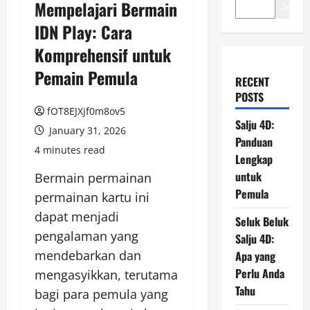
Mempelajari Bermain
Search
IDN Play: Cara
Komprehensif untuk
Pemain Pemula
RECENT
POSTS
fOT8EJXjf0m8ov5
Salju 4D:
January 31, 2026
Panduan
4 minutes read
Lengkap
untuk
Bermain permainan
Pemula
permainan kartu ini
dapat menjadi
Seluk Beluk
pengalaman yang
Salju 4D:
mendebarkan dan
Apa yang
Perlu Anda
mengasyikkan, terutama
Tahu
bagi para pemula yang