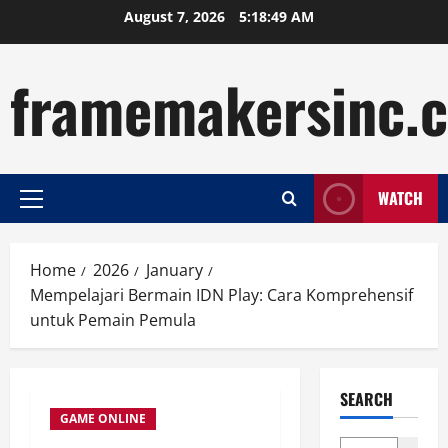
Skip
August 7, 2026
5:18:50 AM
to
content
framemakersinc.
WATCH
Primary
Menu
Home
2026
January
Mempelajari Bermain IDN Play: Cara Komprehensif
untuk Pemain Pemula
SEARCH
GAME ONLINE