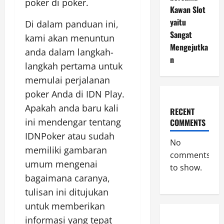
poker di poker.
Kawan Slot
yaitu
Di dalam panduan ini,
Sangat
kami akan menuntun
Mengejutka
anda dalam langkah-
n
langkah pertama untuk
memulai perjalanan
poker Anda di IDN Play.
Apakah anda baru kali
RECENT
ini mendengar tentang
COMMENTS
IDNPoker atau sudah
No
memiliki gambaran
comments
umum mengenai
to show.
bagaimana caranya,
tulisan ini ditujukan
untuk memberikan
informasi yang tepat