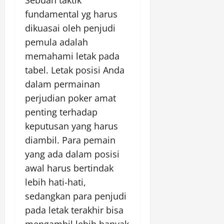
Sebuah taktik
fundamental yg harus
dikuasai oleh penjudi
pemula adalah
memahami letak pada
tabel. Letak posisi Anda
dalam permainan
perjudian poker amat
penting terhadap
keputusan yang harus
diambil. Para pemain
yang ada dalam posisi
awal harus bertindak
lebih hati-hati,
sedangkan para penjudi
pada letak terakhir bisa