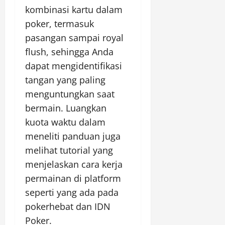
kombinasi kartu dalam
poker, termasuk
pasangan sampai royal
flush, sehingga Anda
dapat mengidentifikasi
tangan yang paling
menguntungkan saat
bermain. Luangkan
kuota waktu dalam
meneliti panduan juga
melihat tutorial yang
menjelaskan cara kerja
permainan di platform
seperti yang ada pada
pokerhebat dan IDN
Poker.