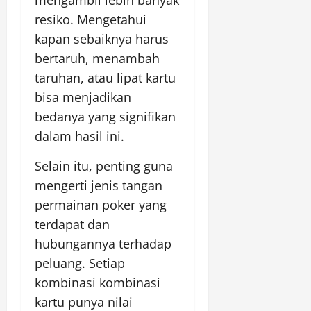
mengambil lebih banyak
resiko. Mengetahui
kapan sebaiknya harus
bertaruh, menambah
taruhan, atau lipat kartu
bisa menjadikan
bedanya yang signifikan
dalam hasil ini.
Selain itu, penting guna
mengerti jenis tangan
permainan poker yang
terdapat dan
hubungannya terhadap
peluang. Setiap
kombinasi kombinasi
kartu punya nilai