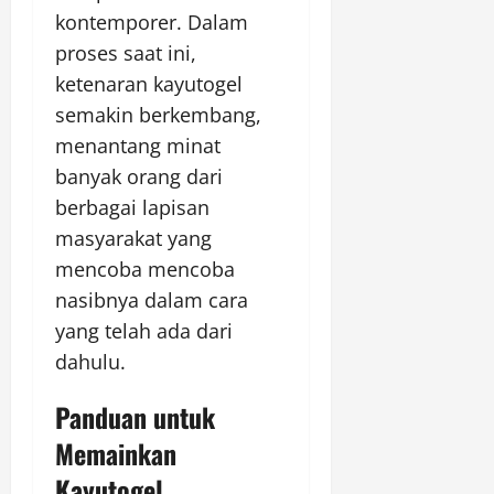
kontemporer. Dalam
proses saat ini,
ketenaran kayutogel
semakin berkembang,
menantang minat
banyak orang dari
berbagai lapisan
masyarakat yang
mencoba mencoba
nasibnya dalam cara
yang telah ada dari
dahulu.
Panduan untuk
Memainkan
Kayutogel