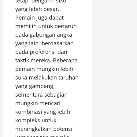
tetapi dengan risiko
yang lebih besar.
Pemain juga dapat
memilih untuk bertaruh
pada gabungan angka
yang lain, berdasarkan
pada preferensi dan
taktik mereka. Beberapa
pemain mungkin lebih
suka melakukan taruhan
yang gampang,
sementara sebagian
mungkin mencari
kombinasi yang lebih
kompleks untuk
meningkatkan potensi