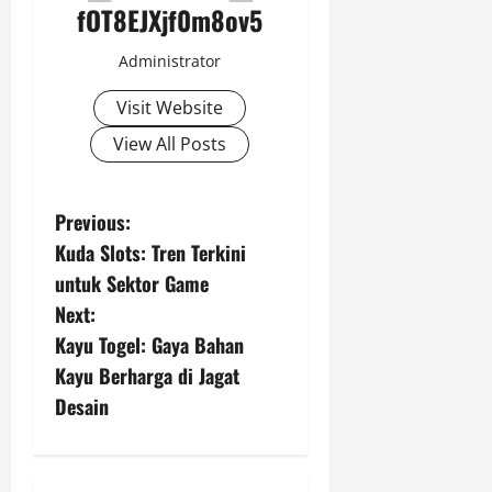
fOT8EJXjf0m8ov5
Administrator
Visit Website
View All Posts
P
Previous:
Kuda Slots: Tren Terkini
o
untuk Sektor Game
s
Next:
Kayu Togel: Gaya Bahan
t
Kayu Berharga di Jagat
n
Desain
a