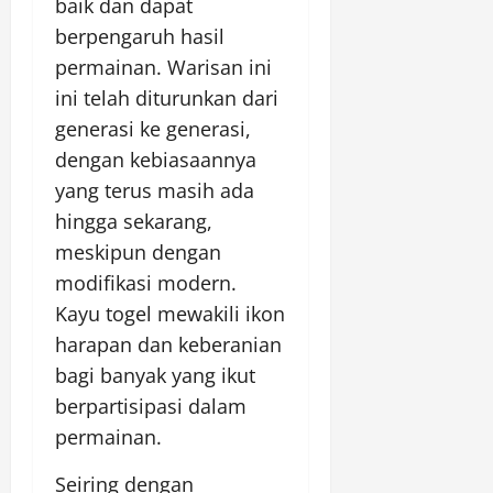
baik dan dapat
berpengaruh hasil
permainan. Warisan ini
ini telah diturunkan dari
generasi ke generasi,
dengan kebiasaannya
yang terus masih ada
hingga sekarang,
meskipun dengan
modifikasi modern.
Kayu togel mewakili ikon
harapan dan keberanian
bagi banyak yang ikut
berpartisipasi dalam
permainan.
Seiring dengan