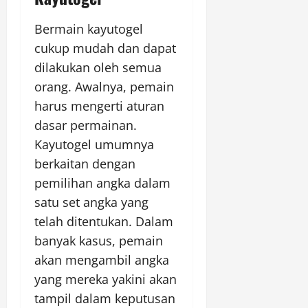
Bermain kayutogel
cukup mudah dan dapat
dilakukan oleh semua
orang. Awalnya, pemain
harus mengerti aturan
dasar permainan.
Kayutogel umumnya
berkaitan dengan
pemilihan angka dalam
satu set angka yang
telah ditentukan. Dalam
banyak kasus, pemain
akan mengambil angka
yang mereka yakini akan
tampil dalam keputusan