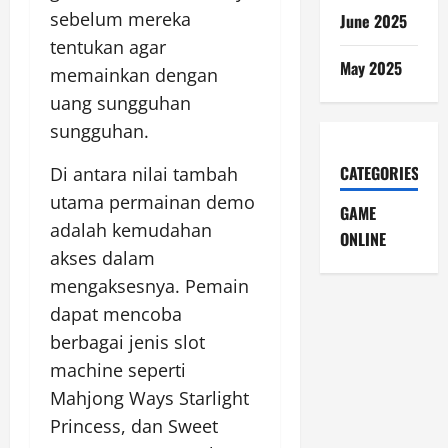
sebelum mereka
June 2025
tentukan agar
May 2025
memainkan dengan
uang sungguhan
sungguhan.
CATEGORIES
Di antara nilai tambah
utama permainan demo
GAME
adalah kemudahan
ONLINE
akses dalam
mengaksesnya. Pemain
dapat mencoba
berbagai jenis slot
machine seperti
Mahjong Ways Starlight
Princess, dan Sweet