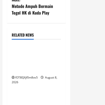
t
Metode Ampuh Bermain
n
Togel HK di Kuda Play
a
v
RELATED NEWS
GAME ONLINE
i
Permainan Slot Online
g
Pulsa: Deposito Lima
a
Ribu yang
Menguntungkan
t
fOT8EJXjf0m8ov5
August 8,
i
2026
GAME ONLINE
o
Salju 4D: Panduan
n
Lengkap untuk Pemula