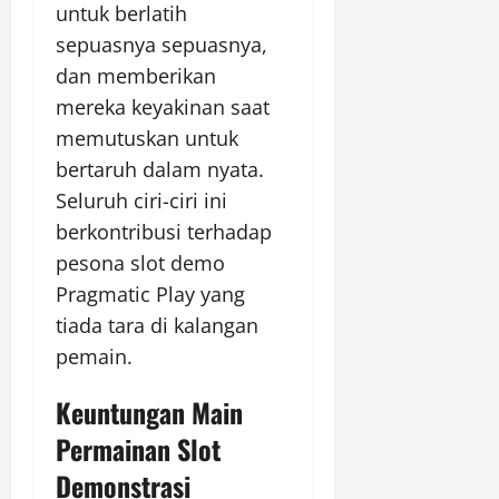
untuk berlatih
sepuasnya sepuasnya,
dan memberikan
mereka keyakinan saat
memutuskan untuk
bertaruh dalam nyata.
Seluruh ciri-ciri ini
berkontribusi terhadap
pesona slot demo
Pragmatic Play yang
tiada tara di kalangan
pemain.
Keuntungan Main
Permainan Slot
Demonstrasi