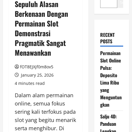
Sepuluh Alasan
Search
Berkenaan Dengan
Permainan Slot
Demonstrasi
RECENT
Pragmatik Sangat
POSTS
Menawankan
Permainan
Slot Online
fOT8EJXjf0m8ov5
Pulsa:
Deposito
January 25, 2026
Lima Ribu
4 minutes read
yang
Dalam alam permainan
Menguntun
online, semua fokus
gkan
sering kali terfokus pada
Salju 4D:
slot yang begitu menarik
Panduan
serta menghibur. Di
Lengkap