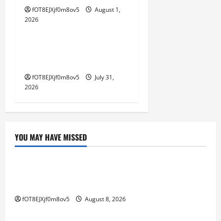
fOT8EJXjf0m8ov5
August 1,
2026
GAME ONLINE
Seluk Beluk Salju 4D: Apa
yang Perlu Anda Tahu
fOT8EJXjf0m8ov5
July 31,
2026
YOU MAY HAVE MISSED
GAME ONLINE
Permainan Slot Online Pulsa: Deposito Lima
Ribu yang Menguntungkan
fOT8EJXjf0m8ov5
August 8, 2026
GAME ONLINE