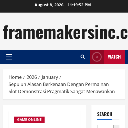
Skip
August 8, 2026
11:19:52 PM
to
content
framemakersinc.
WATCH
Primary
Menu
Home
2026
January
Sepuluh Alasan Berkenaan Dengan Permainan
Slot Demonstrasi Pragmatik Sangat Menawankan
SEARCH
GAME ONLINE