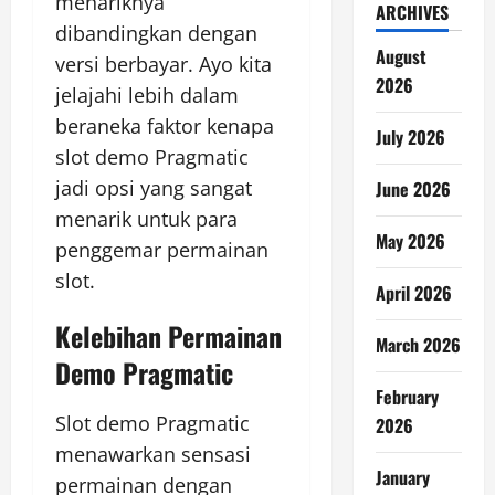
menariknya
ARCHIVES
dibandingkan dengan
August
versi berbayar. Ayo kita
2026
jelajahi lebih dalam
beraneka faktor kenapa
July 2026
slot demo Pragmatic
jadi opsi yang sangat
June 2026
menarik untuk para
May 2026
penggemar permainan
slot.
April 2026
Kelebihan Permainan
March 2026
Demo Pragmatic
February
Slot demo Pragmatic
2026
menawarkan sensasi
January
permainan dengan