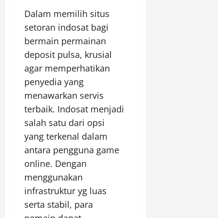
Dalam memilih situs
setoran indosat bagi
bermain permainan
deposit pulsa, krusial
agar memperhatikan
penyedia yang
menawarkan servis
terbaik. Indosat menjadi
salah satu dari opsi
yang terkenal dalam
antara pengguna game
online. Dengan
menggunakan
infrastruktur yg luas
serta stabil, para