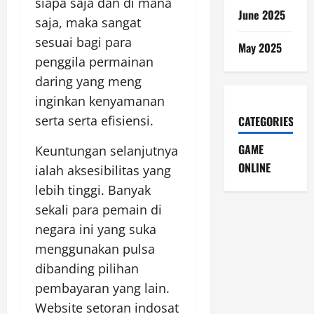
siapa saja dan di mana
June 2025
saja, maka sangat
sesuai bagi para
May 2025
penggila permainan
daring yang meng
inginkan kenyamanan
serta serta efisiensi.
CATEGORIES
GAME
Keuntungan selanjutnya
ONLINE
ialah aksesibilitas yang
lebih tinggi. Banyak
sekali para pemain di
negara ini yang suka
menggunakan pulsa
dibanding pilihan
pembayaran yang lain.
Website setoran indosat