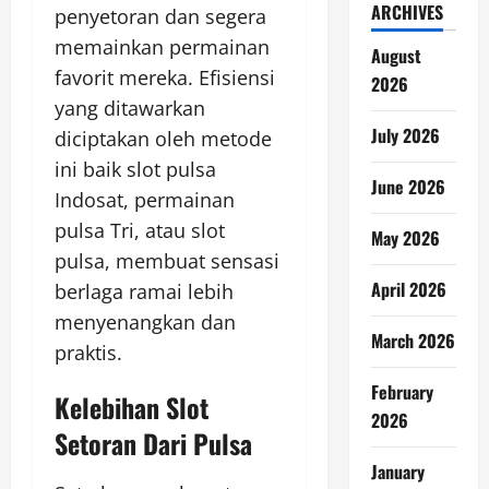
ARCHIVES
penyetoran dan segera
memainkan permainan
August
favorit mereka. Efisiensi
2026
yang ditawarkan
July 2026
diciptakan oleh metode
ini baik slot pulsa
June 2026
Indosat, permainan
pulsa Tri, atau slot
May 2026
pulsa, membuat sensasi
April 2026
berlaga ramai lebih
menyenangkan dan
March 2026
praktis.
February
Kelebihan Slot
2026
Setoran Dari Pulsa
January