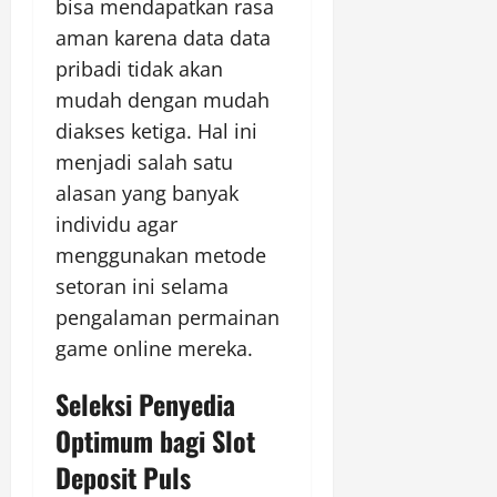
bisa mendapatkan rasa
aman karena data data
pribadi tidak akan
mudah dengan mudah
diakses ketiga. Hal ini
menjadi salah satu
alasan yang banyak
individu agar
menggunakan metode
setoran ini selama
pengalaman permainan
game online mereka.
Seleksi Penyedia
Optimum bagi Slot
Deposit Puls