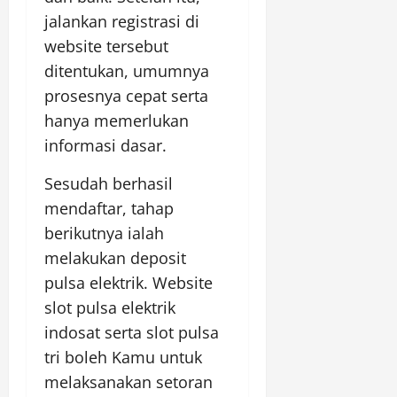
jalankan registrasi di
website tersebut
ditentukan, umumnya
prosesnya cepat serta
hanya memerlukan
informasi dasar.
Sesudah berhasil
mendaftar, tahap
berikutnya ialah
melakukan deposit
pulsa elektrik. Website
slot pulsa elektrik
indosat serta slot pulsa
tri boleh Kamu untuk
melaksanakan setoran