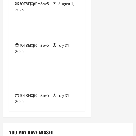
a
fOT8EJXjf0m8ov5
August 1,
2026
t
GAME ONLINE
i
Seluk Beluk Salju 4D: Apa
yang Perlu Anda Tahu
o
fOT8EJXjf0m8ov5
July 31,
n
2026
GAME ONLINE
Kudu Slot: Dari para
Pemula Profesional di
dalam Permainan Slot
fOT8EJXjf0m8ov5
July 31,
2026
YOU MAY HAVE MISSED