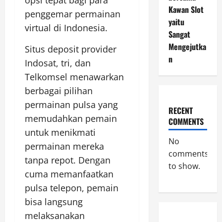
opsi tepat bagi para
Kawan Slot
penggemar permainan
yaitu
virtual di Indonesia.
Sangat
Mengejutka
Situs deposit provider
n
Indosat, tri, dan
Telkomsel menawarkan
berbagai pilihan
permainan pulsa yang
RECENT
memudahkan pemain
COMMENTS
untuk menikmati
No
permainan mereka
comments
tanpa repot. Dengan
to show.
cuma memanfaatkan
pulsa telepon, pemain
bisa langsung
melaksanakan