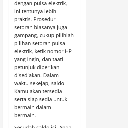
dengan pulsa elektrik,
ini tentunya lebih
praktis. Prosedur
setoran biasanya juga
gampang, cukup pilihlah
pilihan setoran pulsa
elektrik, ketik nomor HP
yang ingin, dan taati
petunjuk diberikan
disediakan. Dalam
waktu sekejap, saldo
Kamu akan tersedia
serta siap sedia untuk
bermain dalam
bermain.
Sesudah saldo isi, Anda