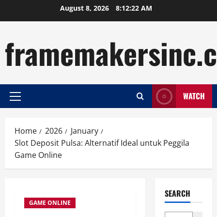
Skip
August 8, 2026
8:12:23 AM
to
content
framemakersinc.
WATCH
Primary
Menu
Home
2026
January
Slot Deposit Pulsa: Alternatif Ideal untuk Peggila
Game Online
SEARCH
GAME ONLINE