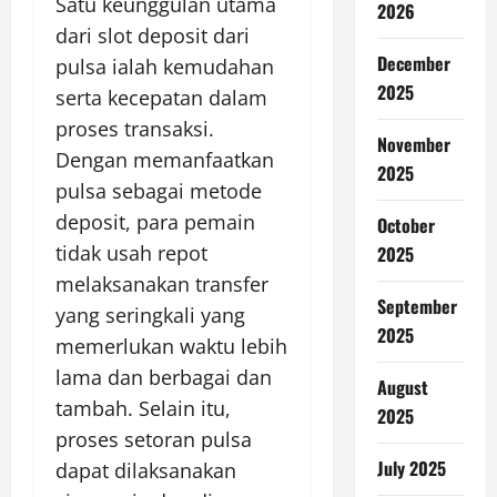
Satu keunggulan utama
2026
dari slot deposit dari
December
pulsa ialah kemudahan
2025
serta kecepatan dalam
proses transaksi.
November
Dengan memanfaatkan
2025
pulsa sebagai metode
deposit, para pemain
October
tidak usah repot
2025
melaksanakan transfer
September
yang seringkali yang
2025
memerlukan waktu lebih
lama dan berbagai dan
August
tambah. Selain itu,
2025
proses setoran pulsa
July 2025
dapat dilaksanakan