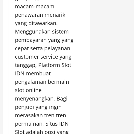
macam-macam
penawaran menarik
yang ditawarkan.
Menggunakan sistem
pembayaran yang yang
cepat serta pelayanan
customer service yang
tanggap, Platform Slot
IDN membuat
pengalaman bermain
slot online
menyenangkan. Bagi
penjudi yang ingin
merasakan tren tren
permainan, Situs IDN
Slot adalah opsi yang