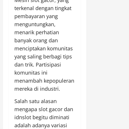
Mesin slot gacor, yang
terkenal dengan tingkat
pembayaran yang
menguntungkan,
menarik perhatian
banyak orang dan
menciptakan komunitas
yang saling berbagi tips
dan trik. Partisipasi
komunitas ini
menambah kepopuleran
mereka di industri.
Salah satu alasan
mengapa slot gacor dan
idnslot begitu diminati
adalah adanya variasi