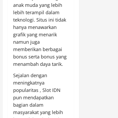
anak muda yang lebih
lebih terampil dalam
teknologi. Situs ini tidak
hanya menawarkan
grafik yang menarik
namun juga
memberikan berbagai
bonus serta bonus yang
menambah daya tarik.
Sejalan dengan
meningkatnya
popularitas , Slot IDN
pun mendapatkan
bagian dalam
masyarakat yang lebih