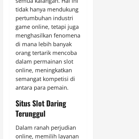
semua kalangan. Hal ini
tidak hanya mendukung
pertumbuhan industri
game online, tetapi juga
menghasilkan fenomena
di mana lebih banyak
orang tertarik mencoba
dalam permainan slot
online, meningkatkan
semangat kompetisi di
antara para pemain.
Situs Slot Daring
Terunggul
Dalam ranah perjudian
online, memilih layanan