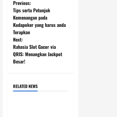
P
Previous:
Tips serta Petunjuk
o
Kemenangan pada
s
Kudapoker yang harus anda
Terapkan
t
Next:
n
Rahasia Slot Gacor via
QRIS: Menangkan Jackpot
a
Besar!
v
i
RELATED NEWS
g
GAME ONLINE
a
Salju 4D: Panduan
Lengkap untuk Pemula
t