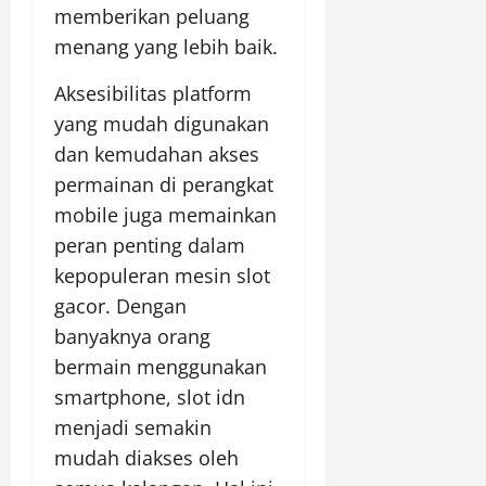
memberikan peluang
menang yang lebih baik.
Aksesibilitas platform
yang mudah digunakan
dan kemudahan akses
permainan di perangkat
mobile juga memainkan
peran penting dalam
kepopuleran mesin slot
gacor. Dengan
banyaknya orang
bermain menggunakan
smartphone, slot idn
menjadi semakin
mudah diakses oleh