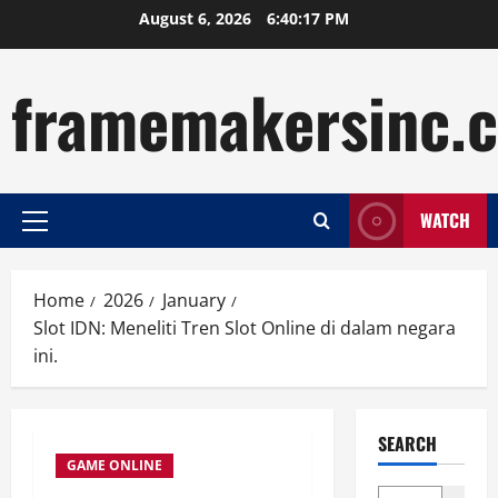
Skip
August 6, 2026
6:40:18 PM
to
content
framemakersinc.
WATCH
Primary
Menu
Home
2026
January
Slot IDN: Meneliti Tren Slot Online di dalam negara
ini.
SEARCH
GAME ONLINE