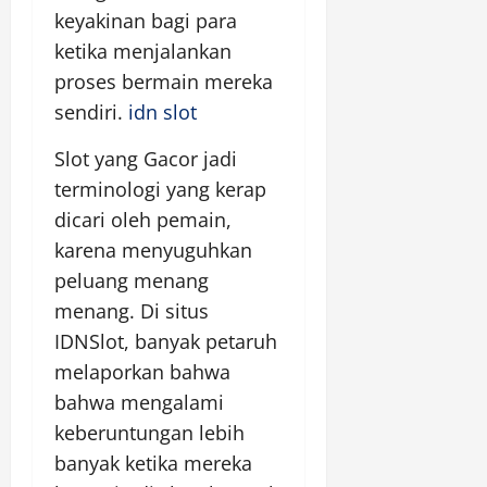
keyakinan bagi para
ketika menjalankan
proses bermain mereka
sendiri.
idn slot
Slot yang Gacor jadi
terminologi yang kerap
dicari oleh pemain,
karena menyuguhkan
peluang menang
menang. Di situs
IDNSlot, banyak petaruh
melaporkan bahwa
bahwa mengalami
keberuntungan lebih
banyak ketika mereka