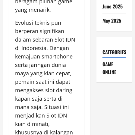
beragam pilihan game
June 2025
yang menarik.
May 2025
Evolusi teknis pun
berperan signifikan
dalam sebaran Slot IDN
di Indonesia. Dengan
CATEGORIES
kemajuan smartphone
GAME
serta jaringan dunia
ONLINE
maya yang kian cepat,
pemain saat ini dapat
mengakses slot daring
kapan saja serta di
mana saja. Situasi ini
menjadikan Slot IDN
kian diminati,
khususnya di kalangan