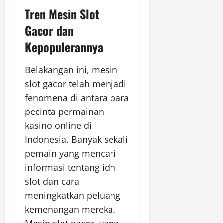
Tren Mesin Slot
Gacor dan
Kepopulerannya
Belakangan ini, mesin
slot gacor telah menjadi
fenomena di antara para
pecinta permainan
kasino online di
Indonesia. Banyak sekali
pemain yang mencari
informasi tentang idn
slot dan cara
meningkatkan peluang
kemenangan mereka.