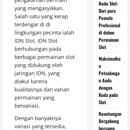
pengalaman bermain
Kudu Slot:
yang mengasyikkan.
Dari para
Salah satu yang kerap
Pemula
terdengar di di
Profesional
lingkungan pecinta ialah
di dalam
Permainan
IDN Slot. IDN Slot
Slot
berhubungan pada
berbagai permainan slot
Maksimalka
yang didukung oleh
n
jaringan IDN, yang
Petualanga
n Anda
diakui karena
dengan
kualitasnya dan varian
Kuda pada
permainan yang
Slot
bervariasi.
Keuntungan
Dengan banyaknya
Bergabung
variasi yang tersedia,
bersama