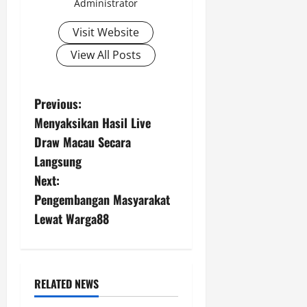
Administrator
Visit Website
View All Posts
P
Previous:
Menyaksikan Hasil Live
o
Draw Macau Secara
s
Langsung
Next:
t
Pengembangan Masyarakat
n
Lewat Warga88
a
v
RELATED NEWS
GAME ONLINE