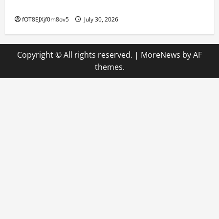
pada Slot
fOT8EJXjf0m8ov5
July 30, 2026
Copyright © All rights reserved.
|
MoreNews
by AF
themes.