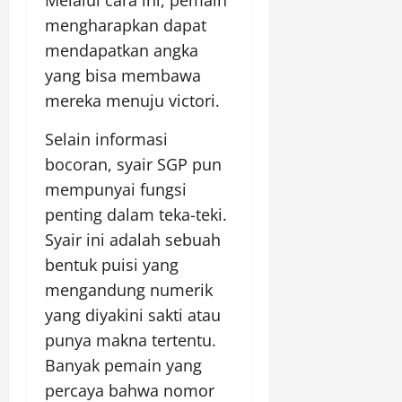
Melalui cara ini, pemain
mengharapkan dapat
mendapatkan angka
yang bisa membawa
mereka menuju victori.
Selain informasi
bocoran, syair SGP pun
mempunyai fungsi
penting dalam teka-teki.
Syair ini adalah sebuah
bentuk puisi yang
mengandung numerik
yang diyakini sakti atau
punya makna tertentu.
Banyak pemain yang
percaya bahwa nomor