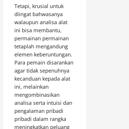
Tetapi, krusial untuk
diingat bahwasanya
walaupun analisa alat
ini bisa membantu,
permainan permainan
tetaplah mengandung
elemen keberuntungan.
Para pemain disarankan
agar tidak sepenuhnya
kecanduan kepada alat
ini, melainkan
mengombinasikan
analisa serta intuisi dan
pengalaman pribadi
pribadi dalam rangka
meningkatkan peluang