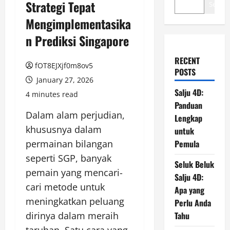
Strategi Tepat
Search
Mengimplementasika
n Prediksi Singapore
RECENT
fOT8EJXjf0m8ov5
POSTS
January 27, 2026
Salju 4D:
4 minutes read
Panduan
Dalam alam perjudian,
Lengkap
khususnya dalam
untuk
permainan bilangan
Pemula
seperti SGP, banyak
Seluk Beluk
pemain yang mencari-
Salju 4D:
cari metode untuk
Apa yang
meningkatkan peluang
Perlu Anda
dirinya dalam meraih
Tahu