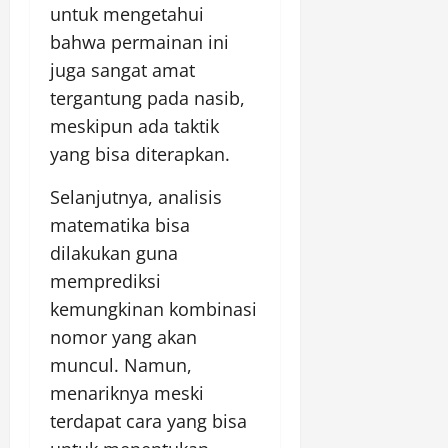
untuk mengetahui
bahwa permainan ini
juga sangat amat
tergantung pada nasib,
meskipun ada taktik
yang bisa diterapkan.
Selanjutnya, analisis
matematika bisa
dilakukan guna
memprediksi
kemungkinan kombinasi
nomor yang akan
muncul. Namun,
menariknya meski
terdapat cara yang bisa