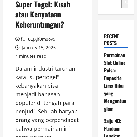
Super Togel: Kisah
Search
atau Kenyataan
Keberuntungan?
RECENT
fOT8EJXjf0m8ov5
POSTS
January 15, 2026
Permainan
4 minutes read
Slot Online
Dalam industri taruhan,
Pulsa:
kata "supertogel"
Deposito
kebanyakan bisa
Lima Ribu
yang
menjadi bahasan
Menguntun
populer di tengah para
gkan
penjudi. Sebuah banyak
orang yang berpendapat
Salju 4D:
bahwa permainan ini
Panduan
Lengkap