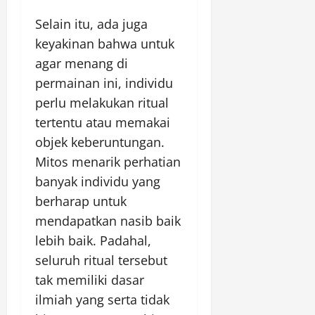
Selain itu, ada juga
keyakinan bahwa untuk
agar menang di
permainan ini, individu
perlu melakukan ritual
tertentu atau memakai
objek keberuntungan.
Mitos menarik perhatian
banyak individu yang
berharap untuk
mendapatkan nasib baik
lebih baik. Padahal,
seluruh ritual tersebut
tak memiliki dasar
ilmiah yang serta tidak