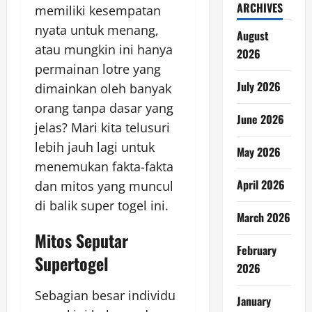
ARCHIVES
memiliki kesempatan
nyata untuk menang,
August
atau mungkin ini hanya
2026
permainan lotre yang
July 2026
dimainkan oleh banyak
orang tanpa dasar yang
June 2026
jelas? Mari kita telusuri
lebih jauh lagi untuk
May 2026
menemukan fakta-fakta
April 2026
dan mitos yang muncul
di balik super togel ini.
March 2026
Mitos Seputar
February
Supertogel
2026
Sebagian besar individu
January