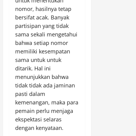
untuk menentukan
nomor, hasilnya tetap
bersifat acak. Banyak
partisipan yang tidak
sama sekali mengetahui
bahwa setiap nomor
memiliki kesempatan
sama untuk untuk
ditarik. Hal ini
menunjukkan bahwa
tidak tidak ada jaminan
pasti dalam
kemenangan, maka para
pemain perlu menjaga
ekspektasi selaras
dengan kenyataan.