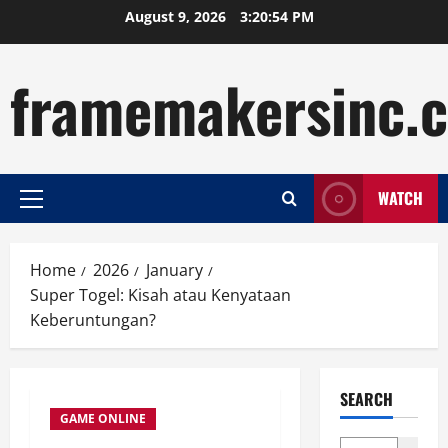
Skip
August 9, 2026
3:20:55 PM
to
content
framemakersinc.
WATCH
Primary
Menu
Home
2026
January
Super Togel: Kisah atau Kenyataan
Keberuntungan?
SEARCH
GAME ONLINE