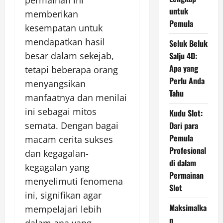
permainan ini
untuk
memberikan
Pemula
kesempatan untuk
mendapatkan hasil
Seluk Beluk
besar dalam sekejab,
Salju 4D:
Apa yang
tetapi beberapa orang
Perlu Anda
menyangsikan
Tahu
manfaatnya dan menilai
ini sebagai mitos
Kudu Slot:
semata. Dengan bagai
Dari para
Pemula
macam cerita sukses
Profesional
dan kegagalan-
di dalam
kegagalan yang
Permainan
menyelimuti fenomena
Slot
ini, signifikan agar
Maksimalka
mempelajari lebih
n