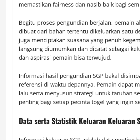
memastikan fairness dan nasib baik bagi se
Begitu proses pengundian berjalan, pemain
dibuat dari bahan tertentu dikeluarkan satu d
juga menciptakan suasana yang penuh kegemb
langsung diumumkan dan dicatat sebagai kelua
dan aspirasi pemain bisa terwujud.
Informasi hasil pengundian SGP bakal disimp
referensi di waktu depannya. Pemain dapat m
lalu serta menyusun strategi untuk taruhan se
penting bagi setiap pecinta togel yang ingin
Data serta Statistik Keluaran Keluaran
Informasi keluaran SGP adalah data penting 