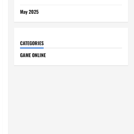
May 2025
CATEGORIES
GAME ONLINE