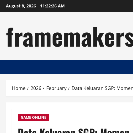
Skip
August 8, 2026
11:22:27 AM
to
content
framemakers
Home
2026
February
Data Keluaran SGP: Momen
GAME ONLINE
Data Keluaran SGP: Momen 