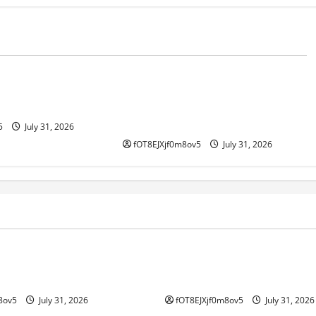
E
GAME ONLINE
lju 4D: Apa yang
Kudu Slot: Dari para Pemula
hu
Profesional di dalam Permainan
Slot
5
July 31, 2026
fOT8EJXjf0m8ov5
July 31, 2026
LINE
GAME ONLINE
 Salju 4D: Apa yang Perlu
Kudu Slot: Dari para Pemula 
di dalam Permainan Slot
8ov5
July 31, 2026
fOT8EJXjf0m8ov5
July 31, 2026