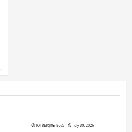
GAME ONLINE
Profesional
Maksimalkan Petualangan Anda dengan
Kuda pada Slot
fOT8EJXjf0m8ov5
July 30, 2026