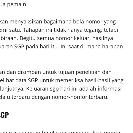
mua pemain.
 akan menyaksikan bagaimana bola nomor yang
emi satu. Tahapan ini tidak hanya tegang, tetapi
iraan. Begitu semua nomor keluar, hasilnya
ran SGP pada hari itu. Ini saat di mana harapan
an dan disimpan untuk tujuan penelitian dan
elihat data SGP untuk memeriksa hasil-hasil yang
lanjutnya. Keluaran sgp hari ini adalah informasi
 selalu terbaru dengan nomor-nomor terbaru.
 SGP
bagi para pemain togel yang menganalisis nomor-