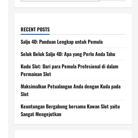
RECENT POSTS
Salju 4D: Panduan Lengkap untuk Pemula
Seluk Beluk Salju 4D: Apa yang Perlu Anda Tahu
Kudu Slot: Dari para Pemula Profesional di dalam
Permainan Slot
Maksimalkan Petualangan Anda dengan Kuda pada
Slot
Keuntungan Bergabung bersama Kawan Slot yaitu
Sangat Mengejutkan