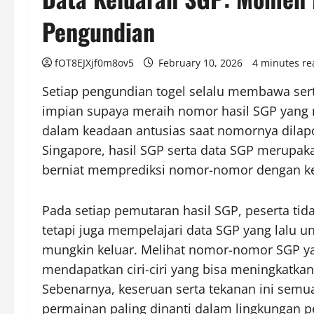
Pengundian
fOT8EJXjf0m8ov5
February 10, 2026
4 minutes re
Setiap pengundian togel selalu membawa ser
impian supaya meraih nomor hasil SGP yang
dalam keadaan antusias saat nomornya dilapo
Singapore, hasil SGP serta data SGP merupak
berniat memprediksi nomor-nomor dengan ke
Pada setiap pemutaran hasil SGP, peserta ti
tetapi juga mempelajari data SGP yang lalu u
mungkin keluar. Melihat nomor-nomor SGP ya
mendapatkan ciri-ciri yang bisa meningkatka
Sebenarnya, keseruan serta tekanan ini semu
permainan paling dinanti dalam lingkungan 