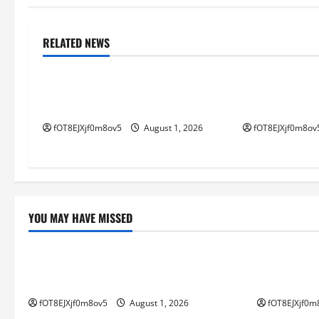
t
n
RELATED NEWS
GAME ONLINE
GAME ONLIN
a
Salju 4D: Panduan Lengkap untuk
Seluk Beluk Sa
v
Pemula
Perlu Anda Ta
i
fOT8EJXjf0m8ov5
August 1, 2026
fOT8EJXjf0m8ov
g
a
t
YOU MAY HAVE MISSED
GAME ONLINE
GAME ON
i
Salju 4D: Panduan Lengkap untuk
Seluk Beluk
o
Pemula
Anda Tahu
n
fOT8EJXjf0m8ov5
August 1, 2026
fOT8EJXjf0m