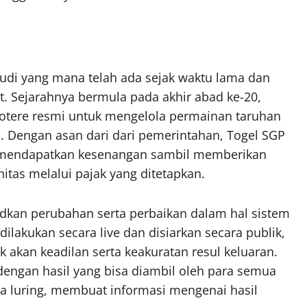
udi yang mana telah ada sejak waktu lama dan
t. Sejarahnya bermula pada akhir abad ke-20,
 lotere resmi untuk mengelola permainan taruhan
 Dengan asan dari dari pemerintahan, Togel SGP
am mendapatkan kesenangan sambil memberikan
tas melalui pajak yang ditetapkan.
dkan perubahan serta perbaikan dalam hal sistem
ilakukan secara live dan disiarkan secara publik,
kan keadilan serta keakuratan resul keluaran.
 dengan hasil yang bisa diambil oleh para semua
ta luring, membuat informasi mengenai hasil