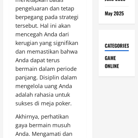
pengeluaran dan tetap
May 2025
berpegang pada strategi
tersebut. Hal ini akan
mencegah Anda dari
kerugian yang signifikan
CATEGORIES
dan memastikan bahwa
GAME
Anda dapat terus
ONLINE
bermain dalam periode
panjang. Disiplin dalam
mengelola uang Anda
adalah rahasia untuk
sukses di meja poker.
Akhirnya, perhatikan
gaya bermain musuh
Anda. Mengamati dan