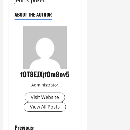
jenius poker.
ABOUT THE AUTHOR
fOT8EJXjf0m8ov5
Administrator
Visit Website
View All Posts
P
Previous: