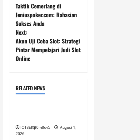
Taktik Cemerlang di
o
Jeniuspoker.com: Rahasian
s
Sukses Anda
Next:
t
Akun Uji Coba Slot: Strategi
n
Pintar Mempelajari Judi Slot
Online
a
v
i
RELATED NEWS
GAME ONLINE
g
Salju 4D: Panduan
a
Lengkap untuk Pemula
t
fOT8EJXjf0m8ov5
August 1,
2026
GAME ONLINE