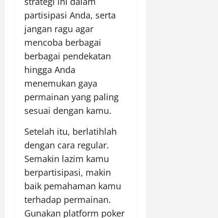
strategi ini dalam
partisipasi Anda, serta
jangan ragu agar
mencoba berbagai
berbagai pendekatan
hingga Anda
menemukan gaya
permainan yang paling
sesuai dengan kamu.
Setelah itu, berlatihlah
dengan cara regular.
Semakin lazim kamu
berpartisipasi, makin
baik pemahaman kamu
terhadap permainan.
Gunakan platform poker