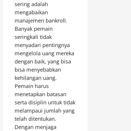
sering adalah
mengabaikan
manajemen bankroll.
Banyak pemain
seringkali tidak
menyadari pentingnya
mengelola uang mereka
dengan baik, yang bisa
bisa menyebabkan
kehilangan uang.
Pemain harus
menetapkan batasan
serta disiplin untuk tidak
melampaui jumlah yang
telah ditentukan.
Dengan menjaga