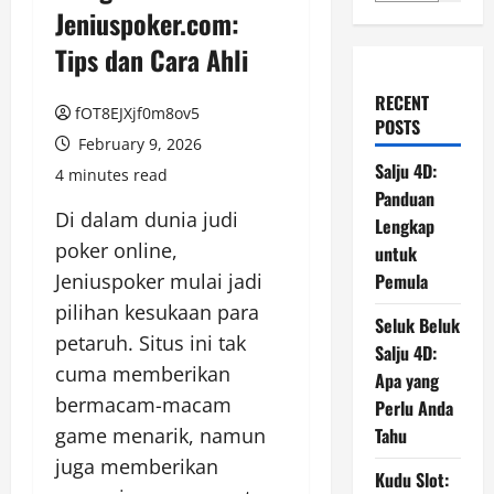
Jeniuspoker.com:
Tips dan Cara Ahli
RECENT
fOT8EJXjf0m8ov5
POSTS
February 9, 2026
Salju 4D:
4 minutes read
Panduan
Di dalam dunia judi
Lengkap
poker online,
untuk
Jeniuspoker mulai jadi
Pemula
pilihan kesukaan para
Seluk Beluk
petaruh. Situs ini tak
Salju 4D:
cuma memberikan
Apa yang
bermacam-macam
Perlu Anda
game menarik, namun
Tahu
juga memberikan
Kudu Slot: