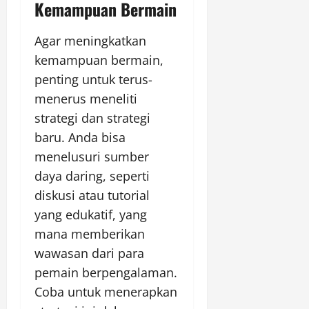
Kemampuan Bermain
Agar meningkatkan
kemampuan bermain,
penting untuk terus-
menerus meneliti
strategi dan strategi
baru. Anda bisa
menelusuri sumber
daya daring, seperti
diskusi atau tutorial
yang edukatif, yang
mana memberikan
wawasan dari para
pemain berpengalaman.
Coba untuk menerapkan