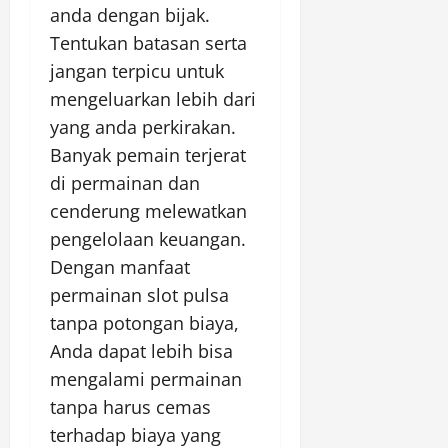
anda dengan bijak.
Tentukan batasan serta
jangan terpicu untuk
mengeluarkan lebih dari
yang anda perkirakan.
Banyak pemain terjerat
di permainan dan
cenderung melewatkan
pengelolaan keuangan.
Dengan manfaat
permainan slot pulsa
tanpa potongan biaya,
Anda dapat lebih bisa
mengalami permainan
tanpa harus cemas
terhadap biaya yang