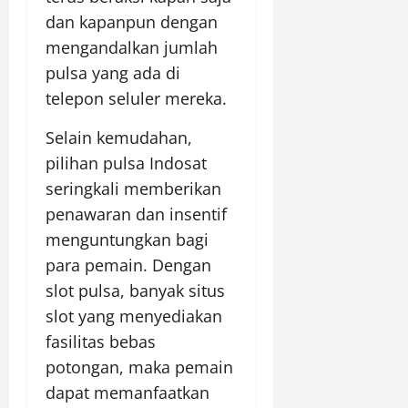
dan kapanpun dengan
mengandalkan jumlah
pulsa yang ada di
telepon seluler mereka.
Selain kemudahan,
pilihan pulsa Indosat
seringkali memberikan
penawaran dan insentif
menguntungkan bagi
para pemain. Dengan
slot pulsa, banyak situs
slot yang menyediakan
fasilitas bebas
potongan, maka pemain
dapat memanfaatkan