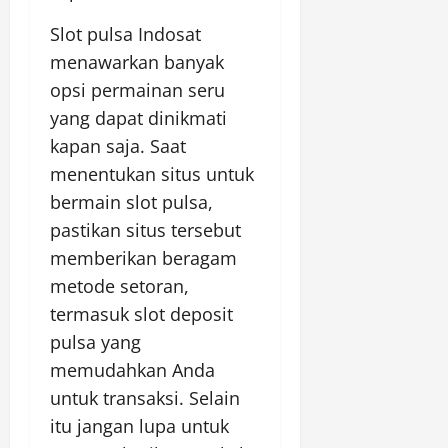
Slot pulsa Indosat
menawarkan banyak
opsi permainan seru
yang dapat dinikmati
kapan saja. Saat
menentukan situs untuk
bermain slot pulsa,
pastikan situs tersebut
memberikan beragam
metode setoran,
termasuk slot deposit
pulsa yang
memudahkan Anda
untuk transaksi. Selain
itu jangan lupa untuk