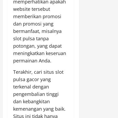
memperhatikan apakah
website tersebut
memberikan promosi
dan promosi yang
bermanfaat, misalnya
slot pulsa tanpa
potongan, yang dapat
meningkatkan keseruan
permainan Anda.
Terakhir, cari situs slot
pulsa gacor yang
terkenal dengan
pengembalian tinggi
dan kebangkitan
kemenangan yang baik.
Situs ini tidak hanya