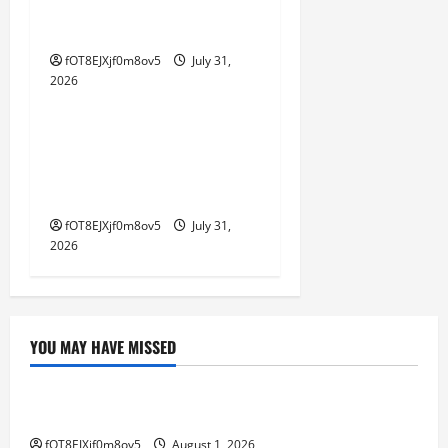
i
Seluk Beluk Salju 4D: Apa
yang Perlu Anda Tahu
o
fOT8EJXjf0m8ov5
July 31,
n
2026
GAME ONLINE
Kudu Slot: Dari para
Pemula Profesional di
dalam Permainan Slot
fOT8EJXjf0m8ov5
July 31,
2026
YOU MAY HAVE MISSED
GAME ONLINE
Salju 4D: Panduan Lengkap untuk Pemula
fOT8EJXjf0m8ov5
August 1, 2026