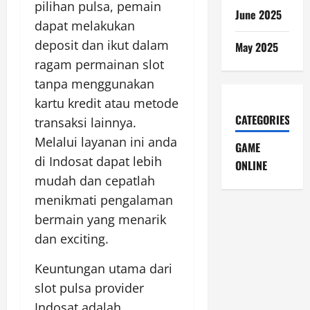
pilihan pulsa, pemain
June 2025
dapat melakukan
deposit dan ikut dalam
May 2025
ragam permainan slot
tanpa menggunakan
kartu kredit atau metode
CATEGORIES
transaksi lainnya.
Melalui layanan ini anda
GAME
di Indosat dapat lebih
ONLINE
mudah dan cepatlah
menikmati pengalaman
bermain yang menarik
dan exciting.
Keuntungan utama dari
slot pulsa provider
Indosat adalah