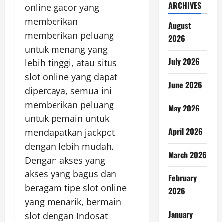
ARCHIVES
online gacor yang
memberikan
August
memberikan peluang
2026
untuk menang yang
July 2026
lebih tinggi, atau situs
slot online yang dapat
June 2026
dipercaya, semua ini
memberikan peluang
May 2026
untuk pemain untuk
April 2026
mendapatkan jackpot
dengan lebih mudah.
March 2026
Dengan akses yang
akses yang bagus dan
February
beragam tipe slot online
2026
yang menarik, bermain
January
slot dengan Indosat