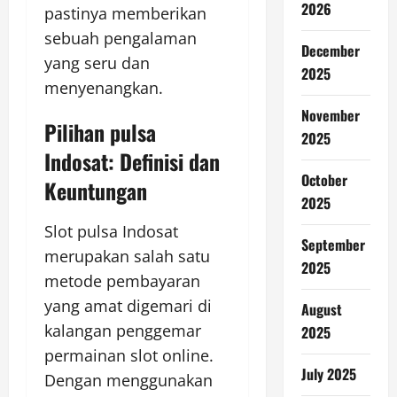
2026
pastinya memberikan
sebuah pengalaman
December
yang seru dan
2025
menyenangkan.
November
Pilihan pulsa
2025
Indosat: Definisi dan
October
Keuntungan
2025
Slot pulsa Indosat
September
merupakan salah satu
2025
metode pembayaran
yang amat digemari di
August
kalangan penggemar
2025
permainan slot online.
July 2025
Dengan menggunakan