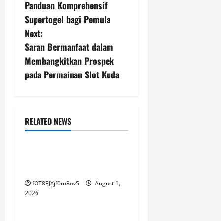
Panduan Komprehensif
o
Supertogel bagi Pemula
s
Next:
Saran Bermanfaat dalam
t
Membangkitkan Prospek
n
pada Permainan Slot Kuda
a
v
RELATED NEWS
GAME ONLINE
i
Salju 4D: Panduan
g
Lengkap untuk Pemula
a
fOT8EJXjf0m8ov5
August 1,
2026
t
GAME ONLINE