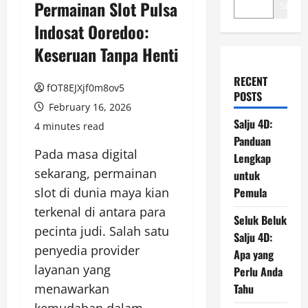
Permainan Slot Pulsa
Search
Indosat Ooredoo:
Keseruan Tanpa Henti
RECENT
fOT8EJXjf0m8ov5
POSTS
February 16, 2026
Salju 4D:
4 minutes read
Panduan
Pada masa digital
Lengkap
sekarang, permainan
untuk
slot di dunia maya kian
Pemula
terkenal di antara para
Seluk Beluk
pecinta judi. Salah satu
Salju 4D:
penyedia provider
Apa yang
layanan yang
Perlu Anda
menawarkan
Tahu