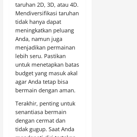
taruhan 2D, 3D, atau 4D.
Mendiversifikasi taruhan
tidak hanya dapat
meningkatkan peluang
Anda, namun juga
menjadikan permainan
lebih seru. Pastikan
untuk menetapkan batas
budget yang masuk akal
agar Anda tetap bisa
bermain dengan aman.
Terakhir, penting untuk
senantiasa bermain
dengan cermat dan
tidak gugup. Saat Anda