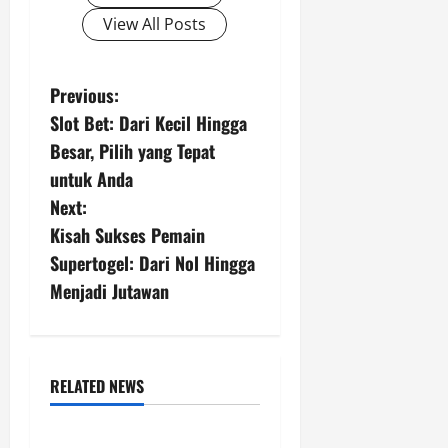
View All Posts
P
Previous:
Slot Bet: Dari Kecil Hingga
o
Besar, Pilih yang Tepat
s
untuk Anda
Next:
t
Kisah Sukses Pemain
n
Supertogel: Dari Nol Hingga
Menjadi Jutawan
a
v
i
RELATED NEWS
GAME ONLINE
g