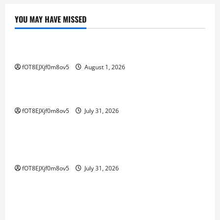
YOU MAY HAVE MISSED
GAME ONLINE
Salju 4D: Panduan Lengkap untuk Pemula
fOT8EJXjf0m8ov5
August 1, 2026
GAME ONLINE
Seluk Beluk Salju 4D: Apa yang Perlu Anda Tahu
fOT8EJXjf0m8ov5
July 31, 2026
GAME ONLINE
Kudu Slot: Dari para Pemula Profesional di
dalam Permainan Slot
fOT8EJXjf0m8ov5
July 31, 2026
GAME ONLINE
Maksimalkan Petualangan Anda dengan Kuda
pada Slot