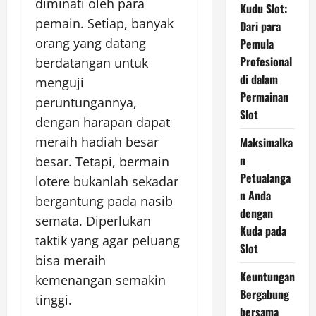
diminati oleh para
Kudu Slot:
pemain. Setiap, banyak
Dari para
orang yang datang
Pemula
Profesional
berdatangan untuk
di dalam
menguji
Permainan
peruntungannya,
Slot
dengan harapan dapat
meraih hadiah besar
Maksimalka
n
besar. Tetapi, bermain
Petualanga
lotere bukanlah sekadar
n Anda
bergantung pada nasib
dengan
semata. Diperlukan
Kuda pada
taktik yang agar peluang
Slot
bisa meraih
Keuntungan
kemenangan semakin
Bergabung
tinggi.
bersama