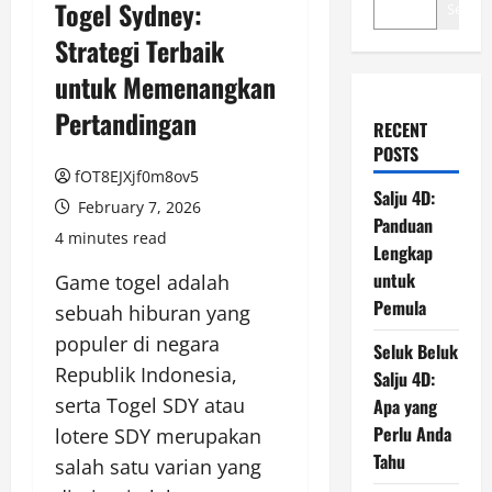
Togel Sydney:
Search
Strategi Terbaik
untuk Memenangkan
Pertandingan
RECENT
POSTS
fOT8EJXjf0m8ov5
Salju 4D:
February 7, 2026
Panduan
4 minutes read
Lengkap
untuk
Game togel adalah
Pemula
sebuah hiburan yang
populer di negara
Seluk Beluk
Republik Indonesia,
Salju 4D:
serta Togel SDY atau
Apa yang
Perlu Anda
lotere SDY merupakan
Tahu
salah satu varian yang