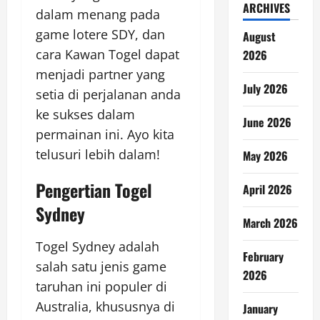
ARCHIVES
dalam menang pada
game lotere SDY, dan
August
cara Kawan Togel dapat
2026
menjadi partner yang
July 2026
setia di perjalanan anda
ke sukses dalam
June 2026
permainan ini. Ayo kita
telusuri lebih dalam!
May 2026
Pengertian Togel
April 2026
Sydney
March 2026
Togel Sydney adalah
February
salah satu jenis game
2026
taruhan ini populer di
Australia, khususnya di
January