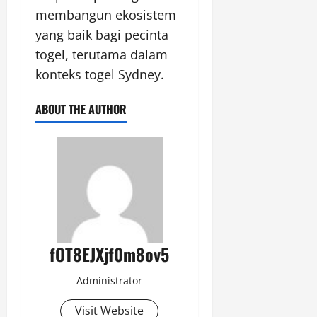
membangun ekosistem
yang baik bagi pecinta
togel, terutama dalam
konteks togel Sydney.
ABOUT THE AUTHOR
fOT8EJXjf0m8ov5
Administrator
Visit Website