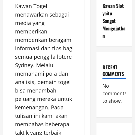
Kawan Slot
Kawan Togel
yaitu
menawarkan sebagai
Sangat
media yang
Mengejutka
memberikan
n
memberikan beragam
informasi dan tips bagi
semua penggila lotere
Sydney. Melalui
RECENT
memahami pola dan
COMMENTS
analisis, pemain togel
No
bisa menambah
comments
peluang mereka untuk
to show.
kemenangan. Pada
tulisan ini kami akan
membahas beberapa
taktik yang terbaik