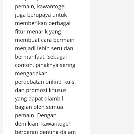
pemain, kawantogel
juga berupaya untuk
memberikan berbagai
fitur menarik yang
membuat cara bermain
menjadi lebih seru dan
bermanfaat. Sebagai
contoh, pihaknya sering
mengadakan
perdebatan online, kuis,
dan promosi khusus
yang dapat diambil
bagian oleh semua
pemain. Dengan
demikian, kawantogel
berperan penting dalam