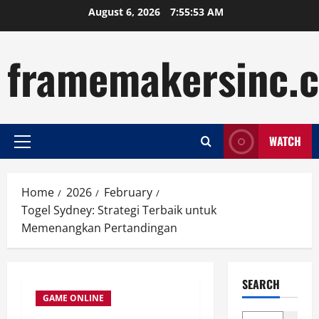
Skip
August 6, 2026
7:55:54 AM
to
content
framemakersinc.
WATCH
Primary
Menu
Home
2026
February
Togel Sydney: Strategi Terbaik untuk
Memenangkan Pertandingan
SEARCH
GAME ONLINE