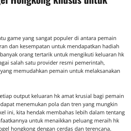
atu game yang sangat populer di antara pemain
buran dan kesempatan untuk mendapatkan hadiah
banyak orang tertarik untuk mengikuti keluaran hk
agai salah satu provider resmi pemerintah,
l, yang memudahkan pemain untuk melaksanakan
setiap output keluaran hk amat krusial bagi pemain
n dapat menemukan pola dan tren yang mungkin
kel ini, kita hendak membahas lebih dalam tentang
faatkannya untuk menaikkan peluang meraih hk
a togel hongkong dengan cerdas dan terencana.