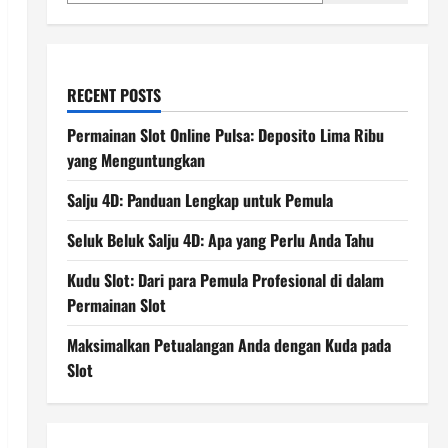
RECENT POSTS
Permainan Slot Online Pulsa: Deposito Lima Ribu
yang Menguntungkan
Salju 4D: Panduan Lengkap untuk Pemula
Seluk Beluk Salju 4D: Apa yang Perlu Anda Tahu
Kudu Slot: Dari para Pemula Profesional di dalam
Permainan Slot
Maksimalkan Petualangan Anda dengan Kuda pada
Slot