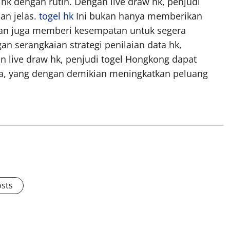
w hk dengan rutin. Dengan live draw hk, penjudi
an jelas.
togel hk
Ini bukan hanya memberikan
kan juga memberi kesempatan untuk segera
n serangkaian strategi penilaian data hk,
 live draw hk, penjudi togel Hongkong dapat
a, yang dengan demikian meningkatkan peluang
osts