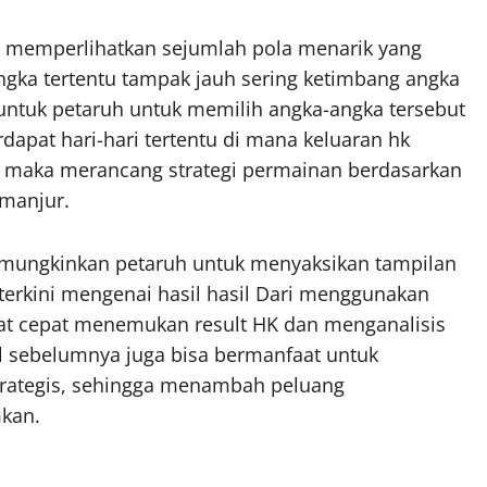
K memperlihatkan sejumlah pola menarik yang
ngka tertentu tampak jauh sering ketimbang angka
n untuk petaruh untuk memilih angka-angka tersebut
rdapat hari-hari tertentu di mana keluaran hk
, maka merancang strategi permainan berdasarkan
 manjur.
mungkinkan petaruh untuk menyaksikan tampilan
erkini mengenai hasil hasil Dari menggunakan
pat cepat menemukan result HK dan menganalisis
sil sebelumnya juga bisa bermanfaat untuk
trategis, sehingga menambah peluang
mkan.