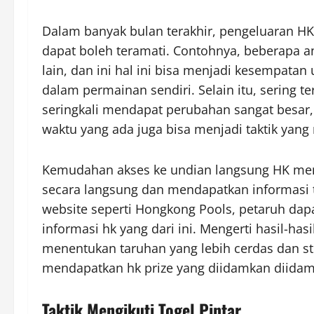
Dalam banyak bulan terakhir, pengeluaran H
dapat boleh teramati. Contohnya, beberapa a
lain, dan ini hal ini bisa menjadi kesempata
dalam permainan sendiri. Selain itu, sering te
seringkali mendapat perubahan sangat besar
waktu yang ada juga bisa menjadi taktik yang
Kemudahan akses ke undian langsung HK me
secara langsung dan mendapatkan informasi t
website seperti Hongkong Pools, petaruh da
informasi hk yang dari ini. Mengerti hasil-ha
menentukan taruhan yang lebih cerdas dan s
mendapatkan hk prize yang diidamkan diida
Taktik Mengikuti Togel Pintar