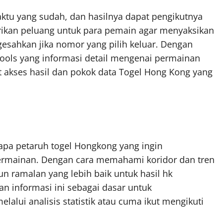
aktu yang sudah, dan hasilnya dapat pengikutnya
erikan peluang untuk para pemain agar menyaksikan
ngesahkan jika nomor yang pilih keluar. Dengan
Pools yang informasi detail mengenai permainan
akses hasil dan pokok data Togel Hong Kong yang
rapa petaruh togel Hongkong yang ingin
rmainan. Dengan cara memahami koridor dan tren
n ramalan yang lebih baik untuk hasil hk
 informasi ini sebagai dasar untuk
lalui analisis statistik atau cuma ikut mengikuti