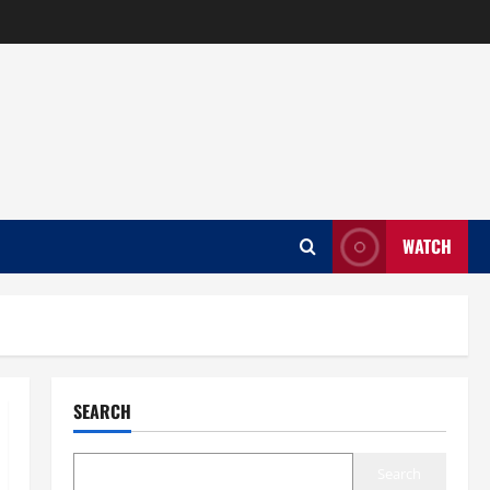
WATCH
SEARCH
Search