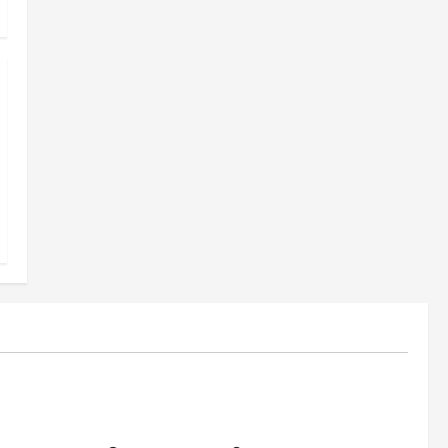
GAME ONLINE
Profesional
Maksimalkan Petualangan Anda dengan
Kuda pada Slot