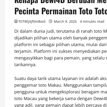
Pecinta Permainan Toto Tot
fOT8EJXjf0m8ov5
March 9, 2026
4 minutes read
Di dalam dunia judi, terutama di ranah toto
dijadikan pilihan utama oleh banyak pengge
platform ini sebagai pilihan utama, mulai d
terjamin. Platform ini sukses menyediakan p
mengasyikkan bagi para pemain, yang selalu
tarikannya.
Suatu daya tarik utama layanan ini adalah a
penggemar toto Makau. Menggunakan tampi
pengguna untuk mengeksplorasi beragam maca
toto Macau yang bekerja sama dengan Dewi4D 
yang adil, yang pemain dapat lebih percaya di