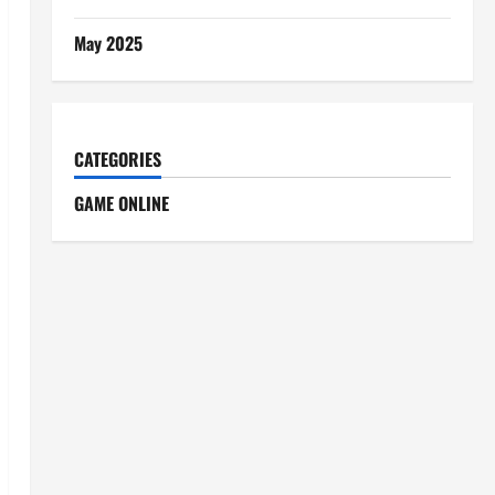
May 2025
CATEGORIES
GAME ONLINE