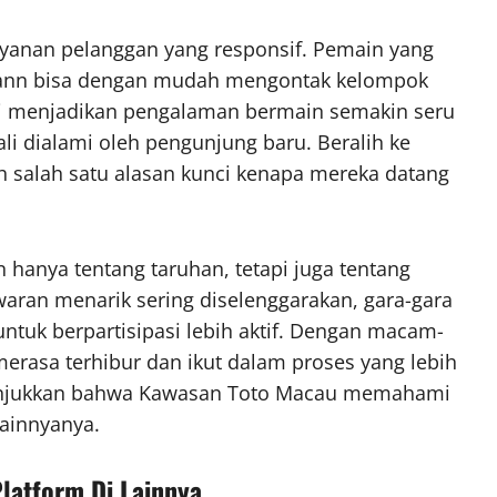
ayanan pelanggan yang responsif. Pemain yang
uann bisa dengan mudah mengontak kelompok
ni menjadikan pengalaman bermain semakin seru
i dialami oleh pengunjung baru. Beralih ke
 salah satu alasan kunci kenapa mereka datang
 hanya tentang taruhan, tetapi juga tentang
ran menarik sering diselenggarakan, gara-gara
tuk berpartisipasi lebih aktif. Dengan macam-
erasa terhibur dan ikut dalam proses yang lebih
nunjukkan bahwa Kawasan Toto Macau memahami
ainnyanya.
latform Di Lainnya