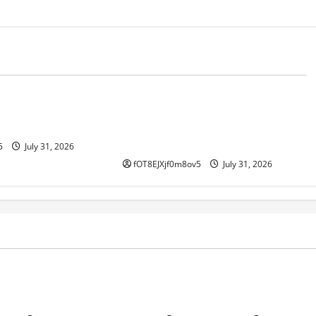
E
GAME ONLINE
lju 4D: Apa yang
Kudu Slot: Dari para Pemula
hu
Profesional di dalam Permainan
Slot
5
July 31, 2026
fOT8EJXjf0m8ov5
July 31, 2026
LINE
GAME ONLINE
 Salju 4D: Apa yang Perlu
Kudu Slot: Dari para Pemula 
di dalam Permainan Slot