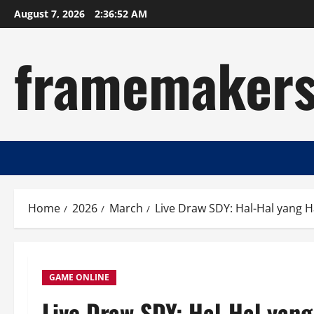
Skip
August 7, 2026
2:36:53 AM
to
content
framemakers
Home
2026
March
Live Draw SDY: Hal-Hal yang
GAME ONLINE
Live Draw SDY: Hal-Hal yan