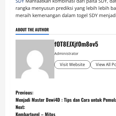
SDY
Manfaatkan kombinasi dari paita SDY, dat
rangka menyusun prediksi yang lebih lebih b
meraih kemenangan dalam togel SDY menjadi 
ABOUT THE AUTHOR
fOT8EJXjf0m8ov5
Administrator
Visit Website
View All P
P
Previous:
Menjadi Master Dewi4D : Tips dan Cara untuk Pemul
o
Next:
s
Kembartogel – Mitos