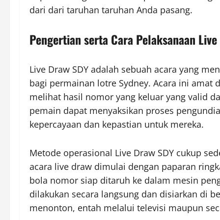
dari dari taruhan taruhan Anda pasang.
Pengertian serta Cara Pelaksanaan Liv
Live Draw SDY adalah sebuah acara yang men
bagi permainan lotre Sydney. Acara ini amat 
melihat hasil nomor yang keluar yang valid d
pemain dapat menyaksikan proses pengundia
kepercayaan dan kepastian untuk mereka.
Metode operasional Live Draw SDY cukup sede
acara live draw dimulai dengan paparan ring
bola nomor siap ditaruh ke dalam mesin peng
dilakukan secara langsung dan disiarkan di 
menonton, entah melalui televisi maupun sec