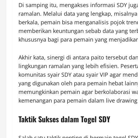
Di samping itu, mengakses informasi SDY ju
ramalan. Melalui data yang lengkap, misalnya 
berkala, pemain bisa menganalisis pojok tren
memberikan keuntungan sebab data yang terb
khususnya bagi para pemain yang menjadikan
Akhir kata, sinergi di antara paito tersebut
lingkungan ramalan yang lebih efisien. Pese
komunitas syair SDY atau syair VIP agar menda
yang digunakan oleh para pemain hebat lainn
memungkinkan pemain agar berkolaborasi 
kemenangan para pemain dalam live drawing
Taktik Sukses dalam Togel SDY
Salah satu taktik penting di bermain togel S