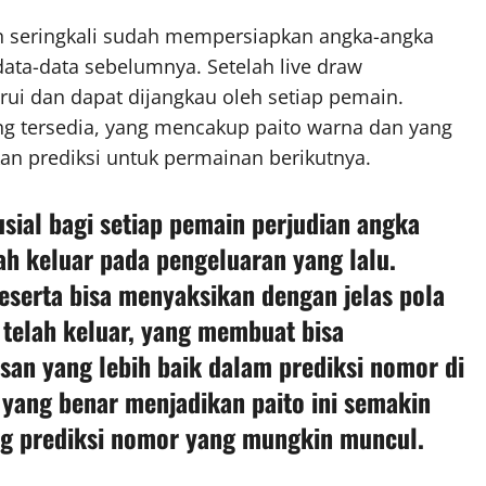
in seringkali sudah mempersiapkan angka-angka
ata-data sebelumnya. Setelah live draw
arui dan dapat dijangkau oleh setiap pemain.
ng tersedia, yang mencakup paito warna dan yang
n prediksi untuk permainan berikutnya.
sial bagi setiap pemain perjudian angka
h keluar pada pengeluaran yang lalu.
eserta bisa menyaksikan dengan jelas pola
 telah keluar, yang membuat bisa
n yang lebih baik dalam prediksi nomor di
yang benar menjadikan paito ini semakin
ng prediksi nomor yang mungkin muncul.