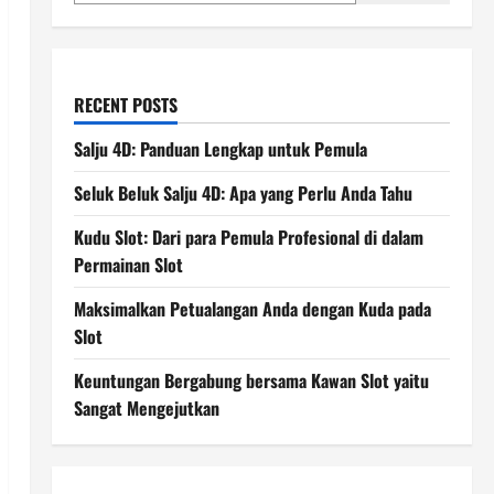
RECENT POSTS
Salju 4D: Panduan Lengkap untuk Pemula
Seluk Beluk Salju 4D: Apa yang Perlu Anda Tahu
Kudu Slot: Dari para Pemula Profesional di dalam
Permainan Slot
Maksimalkan Petualangan Anda dengan Kuda pada
Slot
Keuntungan Bergabung bersama Kawan Slot yaitu
Sangat Mengejutkan