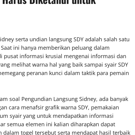
idney serta undian langsung SDY adalah salah satu
. Saat ini hanya memberikan peluang dalam
di pusat informasi krusial mengenai informasi dan
Y yang melihat warna hal yang baik sampai syair SDY
 memegang peranan kunci dalam taktik para pemain
lam soal Pengundian Langsung Sidney, ada banyak
gan cara menafsir grafik warna SDY, pemakaian
orum syair yang untuk mendapatkan informasi
ajar semua elemen ini kalian diharapkan dapat
alam togel tersebut serta mendapat hasil terbaik