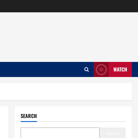
WATCH
SEARCH
Search