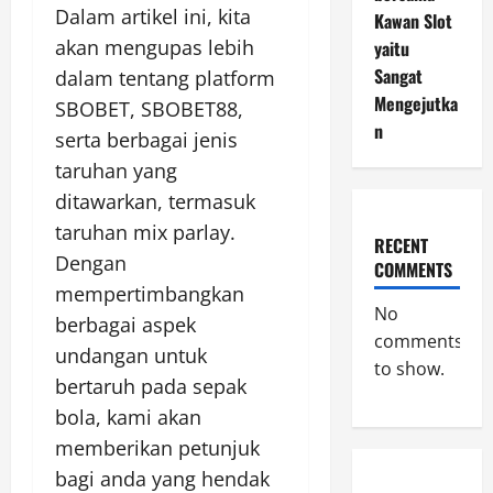
Dalam artikel ini, kita
Kawan Slot
akan mengupas lebih
yaitu
Sangat
dalam tentang platform
Mengejutka
SBOBET, SBOBET88,
n
serta berbagai jenis
taruhan yang
ditawarkan, termasuk
taruhan mix parlay.
RECENT
Dengan
COMMENTS
mempertimbangkan
No
berbagai aspek
comments
undangan untuk
to show.
bertaruh pada sepak
bola, kami akan
memberikan petunjuk
bagi anda yang hendak