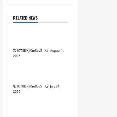
v
i
RELATED NEWS
GAME ONLINE
g
Salju 4D: Panduan
a
Lengkap untuk Pemula
t
fOT8EJXjf0m8ov5
August 1,
2026
GAME ONLINE
i
Seluk Beluk Salju 4D: Apa
o
yang Perlu Anda Tahu
n
fOT8EJXjf0m8ov5
July 31,
2026
GAME ONLINE
Kudu Slot: Dari para
Pemula Profesional di