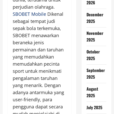
2026
perjudian olahraga.
SBOBET Mobile
Dikenal
December
sebagai tempat judi
2025
sepak bola terkemuka,
November
SBOBET menawarkan
2025
beraneka jenis
permainan dan taruhan
October
yang memudahkan
2025
memudahkan pecinta
September
sport untuk menikmati
2025
pengalaman taruhan
yang menarik. Dengan
August
adanya antarmuka yang
2025
user-friendly, para
pengguna dapat secara
July 2025
mudah menjelajahi di