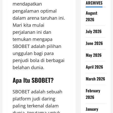
ARCHIVES
mendapatkan
pengalaman optimal
August
dalam arena taruhan ini.
2026
Mari kita mulai
July 2026
perjalanan ini dan
temukan mengapa
June 2026
SBOBET adalah pilihan
unggulan bagi para
May 2026
penjudi bola di berbagai
April 2026
belahan dunia.
Apa Itu SBOBET?
March 2026
February
SBOBET adalah sebuah
2026
platform judi daring
paling terkenal dalam
January
dunia, terutama untuk