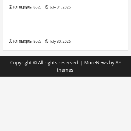
fOT8EJXjf0m8ov5
July 31, 2026
GAME ONLINE
Maksimalkan Petualangan Anda dengan Kuda
pada Slot
fOT8EJXjf0m8ov5
July 30, 2026
Copyright © All rights reserved.
|
MoreNews
by AF
themes.