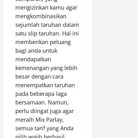
mengizinkan kamu agar
mengkombinasikan
sejumlah taruhan dalam
satu slip taruhan. Hal ini
memberikan peluang
bagi anda untuk
mendapatkan
kemenangan yang lebih
besar dengan cara
menempatkan taruhan
pada beberapa laga
bersamaan. Namun,
perlu diingat juga agar
meraih Mix Parlay,
semua tarif yang Anda
pilih wajib berhasil.