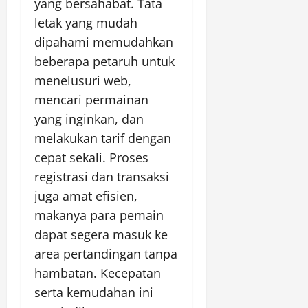
yang bersahabat. Tata
letak yang mudah
dipahami memudahkan
beberapa petaruh untuk
menelusuri web,
mencari permainan
yang inginkan, dan
melakukan tarif dengan
cepat sekali. Proses
registrasi dan transaksi
juga amat efisien,
makanya para pemain
dapat segera masuk ke
area pertandingan tanpa
hambatan. Kecepatan
serta kemudahan ini