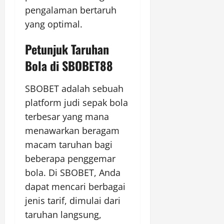
pengalaman bertaruh
yang optimal.
Petunjuk Taruhan
Bola di SBOBET88
SBOBET adalah sebuah
platform judi sepak bola
terbesar yang mana
menawarkan beragam
macam taruhan bagi
beberapa penggemar
bola. Di SBOBET, Anda
dapat mencari berbagai
jenis tarif, dimulai dari
taruhan langsung,