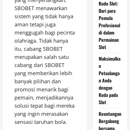
yang menyenangkan,
Kudu Slot:
SBOBET menawarkan
Dari para
sistem yang tidak hanya
Pemula
aman tetapi juga
Profesional
menggugah bagi pecinta
di dalam
Permainan
olahraga. Tidak hanya
Slot
itu, cabang SBOBET
merupakan salah satu
Maksimalka
cabang dari SBOBET
n
yang memberikan lebih
Petualanga
n Anda
banyak pilihan dan
dengan
promosi menarik bagi
Kuda pada
pemain, menjadikannya
Slot
solusi tepat bagi mereka
yang ingin merasakan
Keuntungan
Bergabung
sensasi taruhan bola.
bersama