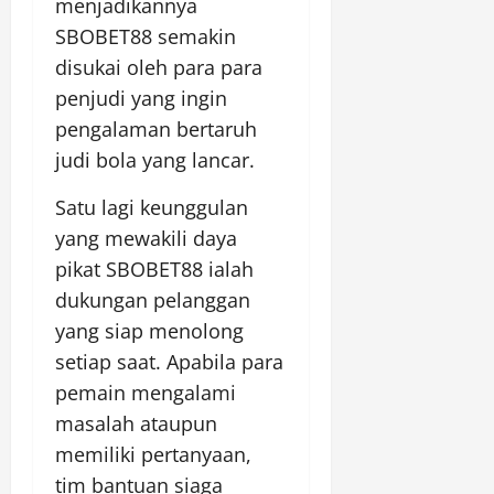
menjadikannya
SBOBET88 semakin
disukai oleh para para
penjudi yang ingin
pengalaman bertaruh
judi bola yang lancar.
Satu lagi keunggulan
yang mewakili daya
pikat SBOBET88 ialah
dukungan pelanggan
yang siap menolong
setiap saat. Apabila para
pemain mengalami
masalah ataupun
memiliki pertanyaan,
tim bantuan siaga