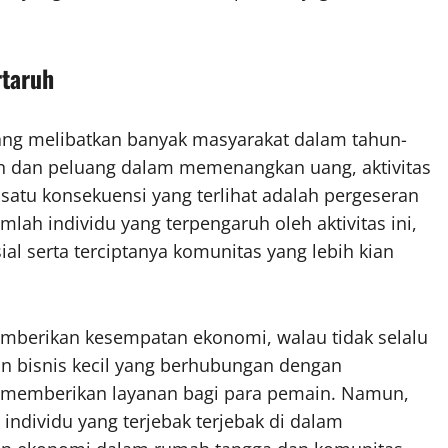
rtaruh
ang melibatkan banyak masyarakat dalam tahun-
n dan peluang dalam memenangkan uang, aktivitas
satu konsekuensi yang terlihat adalah pergeseran
mlah individu yang terpengaruh oleh aktivitas ini,
ial serta terciptanya komunitas yang lebih kian
emberikan kesempatan ekonomi, walau tidak selalu
n bisnis kecil yang berhubungan dengan
ng memberikan layanan bagi para pemain. Namun,
gi individu yang terjebak terjebak di dalam