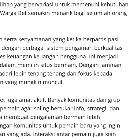
ilihan yang bervariasi untuk memenuhi kebutuhan
Warga Bet semakin menarik bagi sejumlah orang
serta kenyamanan yang ketika berpartisipasi
kan dengan berbagai sistem pengaman berkualitas
oses keuangan keuangan pengguna. Ini menjadi
 dalam memilih situs bermain. Dengan jaminan
dari lebih tenang tenang dan fokus kepada
nan yang mungkin muncul.
et juga amat aktif. Banyak komunitas dan grup
emain agar saling bertukar info, strategi, dan
ma membuat pengalaman bermain lebih
ngan komunitas untuk pemain baru yang ingin
 yang ada. Interaksi antar pemain juga kian