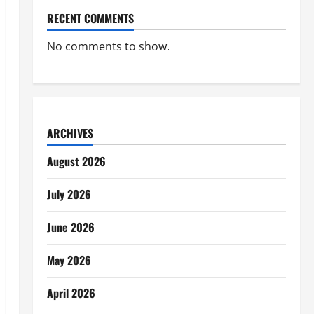
RECENT COMMENTS
No comments to show.
ARCHIVES
August 2026
July 2026
June 2026
May 2026
April 2026