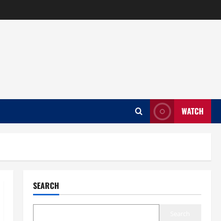
WATCH
SEARCH
Search