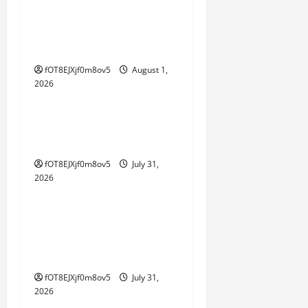
a
Salju 4D: Panduan
Lengkap untuk Pemula
t
fOT8EJXjf0m8ov5
August 1,
i
2026
GAME ONLINE
o
Seluk Beluk Salju 4D: Apa
n
yang Perlu Anda Tahu
fOT8EJXjf0m8ov5
July 31,
2026
GAME ONLINE
Kudu Slot: Dari para
Pemula Profesional di
dalam Permainan Slot
fOT8EJXjf0m8ov5
July 31,
2026