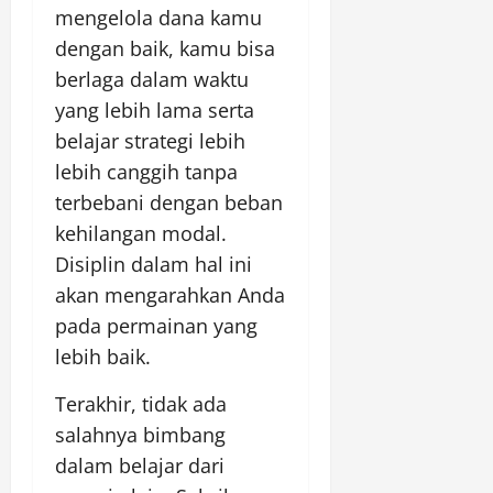
mengelola dana kamu
dengan baik, kamu bisa
berlaga dalam waktu
yang lebih lama serta
belajar strategi lebih
lebih canggih tanpa
terbebani dengan beban
kehilangan modal.
Disiplin dalam hal ini
akan mengarahkan Anda
pada permainan yang
lebih baik.
Terakhir, tidak ada
salahnya bimbang
dalam belajar dari