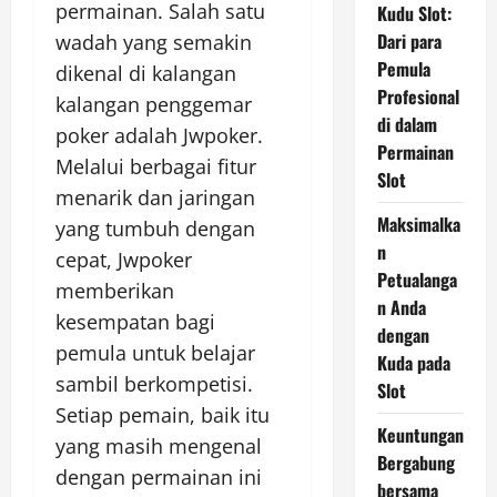
permainan. Salah satu
Kudu Slot:
Dari para
wadah yang semakin
Pemula
dikenal di kalangan
Profesional
kalangan penggemar
di dalam
poker adalah Jwpoker.
Permainan
Melalui berbagai fitur
Slot
menarik dan jaringan
Maksimalka
yang tumbuh dengan
n
cepat, Jwpoker
Petualanga
memberikan
n Anda
kesempatan bagi
dengan
pemula untuk belajar
Kuda pada
sambil berkompetisi.
Slot
Setiap pemain, baik itu
Keuntungan
yang masih mengenal
Bergabung
dengan permainan ini
bersama