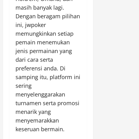
masih banyak lagi.
Dengan beragam pilihan
ini, jwpoker
memungkinkan setiap
pemain menemukan
jenis permainan yang
dari cara serta
preferensi anda. Di
samping itu, platform ini
sering
menyelenggarakan
turnamen serta promosi
menarik yang
menyemarakkan
keseruan bermain.