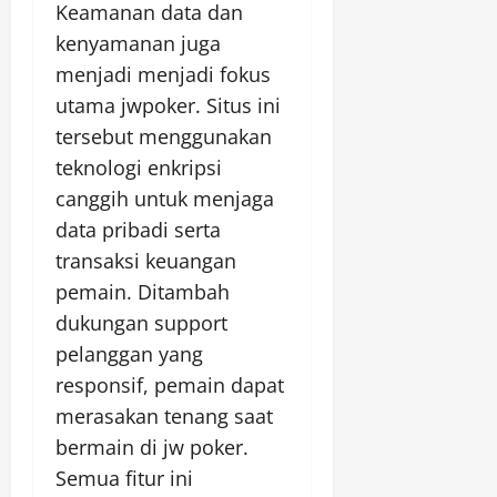
Keamanan data dan
kenyamanan juga
menjadi menjadi fokus
utama jwpoker. Situs ini
tersebut menggunakan
teknologi enkripsi
canggih untuk menjaga
data pribadi serta
transaksi keuangan
pemain. Ditambah
dukungan support
pelanggan yang
responsif, pemain dapat
merasakan tenang saat
bermain di jw poker.
Semua fitur ini