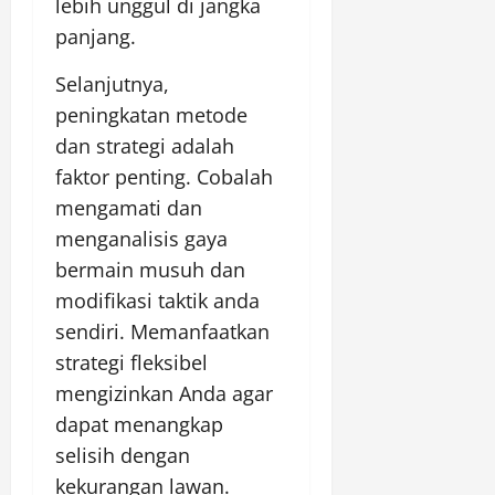
lebih unggul di jangka
panjang.
Selanjutnya,
peningkatan metode
dan strategi adalah
faktor penting. Cobalah
mengamati dan
menganalisis gaya
bermain musuh dan
modifikasi taktik anda
sendiri. Memanfaatkan
strategi fleksibel
mengizinkan Anda agar
dapat menangkap
selisih dengan
kekurangan lawan.