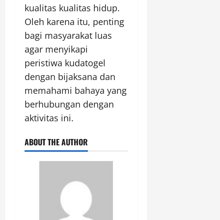
kualitas kualitas hidup.
Oleh karena itu, penting
bagi masyarakat luas
agar menyikapi
peristiwa kudatogel
dengan bijaksana dan
memahami bahaya yang
berhubungan dengan
aktivitas ini.
ABOUT THE AUTHOR