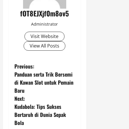
fOT8EJXjf0m8ov5
Administrator
Visit Website
View All Posts
P
Previous:
Panduan serta Trik Bersemi
o
di Kawan Slot untuk Pemain
s
Baru
Next:
t
Kudabola: Tips Sukses
n
Bertaruh di Dunia Sepak
Bola
a