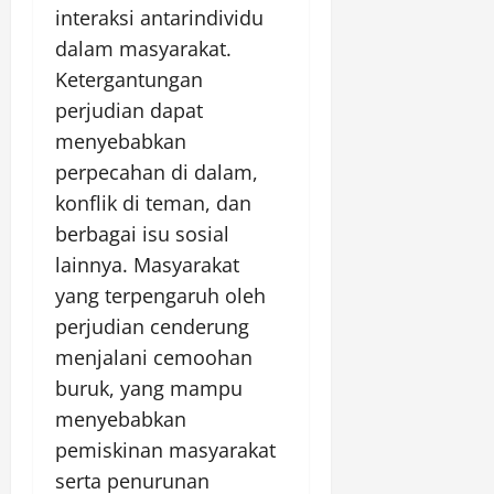
interaksi antarindividu
dalam masyarakat.
Ketergantungan
perjudian dapat
menyebabkan
perpecahan di dalam,
konflik di teman, dan
berbagai isu sosial
lainnya. Masyarakat
yang terpengaruh oleh
perjudian cenderung
menjalani cemoohan
buruk, yang mampu
menyebabkan
pemiskinan masyarakat
serta penurunan