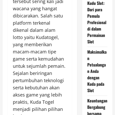
tersebut sering kali jadi
Kudu Slot:
wacana yang hangat
Dari para
dibicarakan. Salah satu
Pemula
Profesional
platform terkenal
di dalam
dikenal dalam alam
Permainan
lotto yaitu Kudatogel,
Slot
yang memberikan
macam-macam tipe
Maksimalka
n
game serta kemudahan
Petualanga
untuk sejumlah pemain.
n Anda
Sejalan beriringan
dengan
pertumbuhan teknologi
Kuda pada
serta kebutuhan akan
Slot
akses game yang lebih
Keuntungan
praktis, Kuda Togel
Bergabung
menjadi pilihan pilihan
bersama