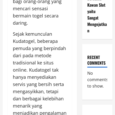
bagi orang-orang yang
Kawan Slot
mencari sensasi
yaitu
bermain togel secara
Sangat
daring.
Mengejutka
n
Sejak kemunculan
Kudatogel, beberapa
pemuda yang berpindah
dari pada metode
RECENT
tradisional ke situs
COMMENTS
online. Kudatogel tak
No
hanya menyediakan
comments
servis yang bersih serta
to show.
mengasyikkan, tetapi
dan berbagai kelebihan
menarik yang
menjadikan pengalaman