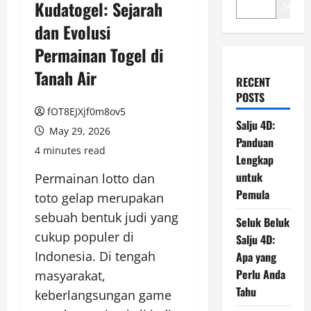
Kudatogel: Sejarah
Search
dan Evolusi
Permainan Togel di
Tanah Air
RECENT
POSTS
fOT8EJXjf0m8ov5
Salju 4D:
May 29, 2026
Panduan
4 minutes read
Lengkap
untuk
Permainan lotto dan
Pemula
toto gelap merupakan
sebuah bentuk judi yang
Seluk Beluk
cukup populer di
Salju 4D:
Indonesia. Di tengah
Apa yang
Perlu Anda
masyarakat,
Tahu
keberlangsungan game