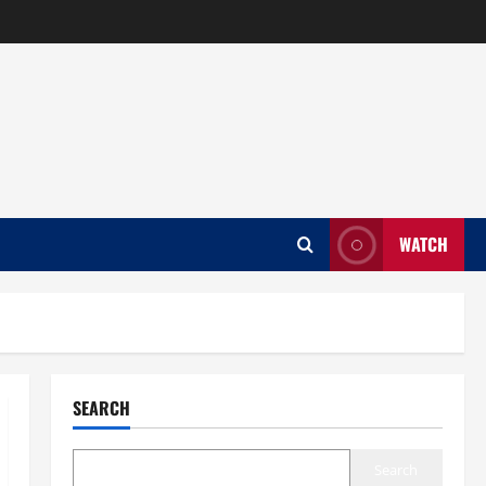
WATCH
SEARCH
Search