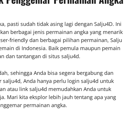
 pasti sudah tidak asing lagi dengan Salju4D. Ini
iakan berbagai jenis permainan angka yang menarik
r-friendly dan berbagai pilihan permainan, Salju
 pemain di Indonesia. Baik pemula maupun pemain
dan tantangan di situs salju4d.
dah, sehingga Anda bisa segera bergabung dan
 salju4d, Anda hanya perlu login salju4d untuk
tan atau link salju4d memudahkan Anda untuk
. Mari kita eksplor lebih jauh tentang apa yang
penggemar permainan angka.