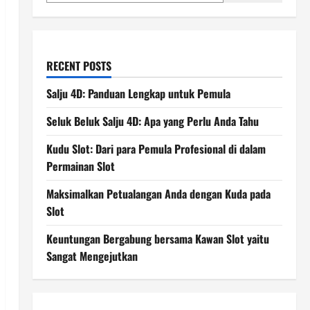
RECENT POSTS
Salju 4D: Panduan Lengkap untuk Pemula
Seluk Beluk Salju 4D: Apa yang Perlu Anda Tahu
Kudu Slot: Dari para Pemula Profesional di dalam
Permainan Slot
Maksimalkan Petualangan Anda dengan Kuda pada
Slot
Keuntungan Bergabung bersama Kawan Slot yaitu
Sangat Mengejutkan