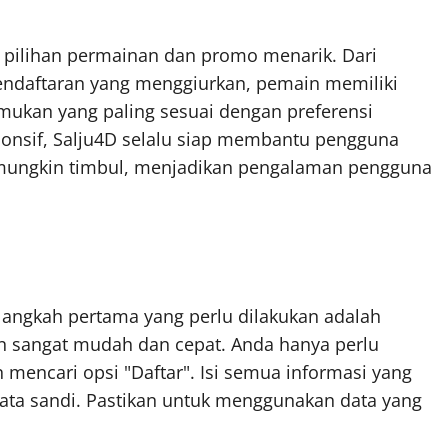
m pilihan permainan dan promo menarik. Dari
pendaftaran yang menggiurkan, pemain memiliki
ukan yang paling sesuai dengan preferensi
onsif, Salju4D selalu siap membantu pengguna
 mungkin timbul, menjadikan pengalaman pengguna
langkah pertama yang perlu dilakukan adalah
an sangat mudah dan cepat. Anda hanya perlu
mencari opsi "Daftar". Isi semua informasi yang
kata sandi. Pastikan untuk menggunakan data yang