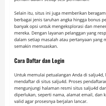
Selain itu, situs ini juga memberikan beraga
berbagai jenis taruhan angka hingga bonus 
banyak opsi untuk mengeksplorasi dan menem
mereka. Dengan layanan pelanggan yang resp
dalam setiap masalah atau pertanyaan yang
semakin memuaskan.
Cara Daftar dan Login
Untuk memulai petualangan Anda di salju4d, 
mendaftar di situs salju4d. Proses pendaftar
mengunjungi halaman resmi situs salju4d dan 
diperlukan, seperti nama, alamat email, dan 
valid agar prosesnya berjalan lancar.