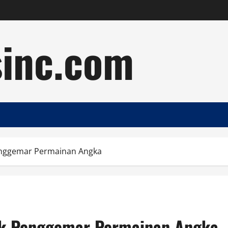
inc.com
Penggemar Permainan Angka
tuk Penggemar Permainan Angka