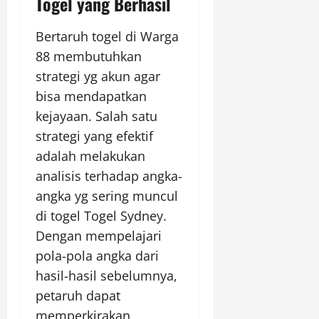
Togel yang Berhasil
Bertaruh togel di Warga
88 membutuhkan
strategi yg akun agar
bisa mendapatkan
kejayaan. Salah satu
strategi yang efektif
adalah melakukan
analisis terhadap angka-
angka yg sering muncul
di togel Togel Sydney.
Dengan mempelajari
pola-pola angka dari
hasil-hasil sebelumnya,
petaruh dapat
memperkirakan