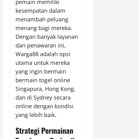
pemain memiliki
kesempatan dalam
menambah peluang
menang bagi mereka.
Dengan banyak layanan
dan penawaran ini,
Warga88 adalah opsi
utama untuk mereka
yang ingin bermain
bermain togel online
Singapura, Hong Kong,
dan di Sydney secara
online dengan kondisi
yang lebih baik.
Strategi Permainan