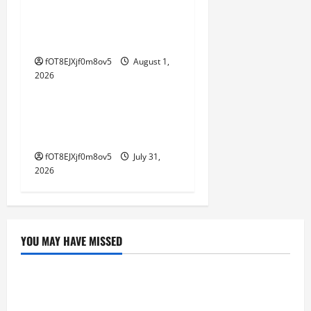
o
Salju 4D: Panduan
n
Lengkap untuk Pemula
fOT8EJXjf0m8ov5
August 1,
2026
GAME ONLINE
Seluk Beluk Salju 4D: Apa
yang Perlu Anda Tahu
fOT8EJXjf0m8ov5
July 31,
2026
YOU MAY HAVE MISSED
GAME ONLINE
Permainan Slot Online Pulsa: Deposito Lima
Ribu yang Menguntungkan