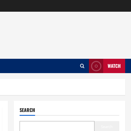
WATCH
SEARCH
Search