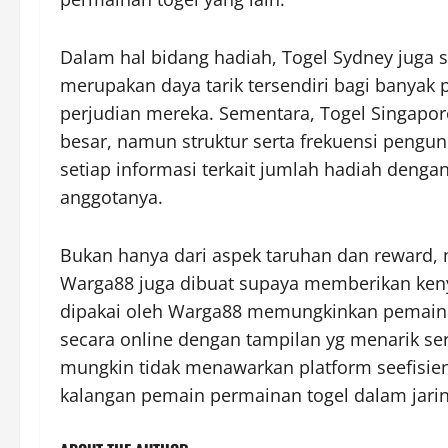
Dalam hal bidang hadiah, Togel Sydney juga 
merupakan daya tarik tersendiri bagi banyak 
perjudian mereka. Sementara, Togel Singapor
besar, namun struktur serta frekuensi peng
setiap informasi terkait jumlah hadiah denga
anggotanya.
Bukan hanya dari aspek taruhan dan reward, 
Warga88 juga dibuat supaya memberikan ke
dipakai oleh Warga88 memungkinkan pemain 
secara online dengan tampilan yg menarik sert
mungkin tidak menawarkan platform seefisien 
kalangan pemain permainan togel dalam jari