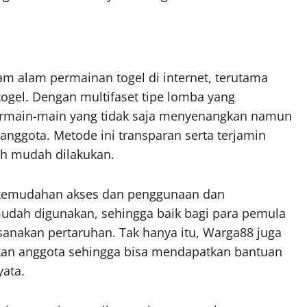
m alam permainan togel di internet, terutama
ogel. Dengan multifaset tipe lomba yang
ermain-main yang tidak saja menyenangkan namun
ggota. Metode ini transparan serta terjamin
ih mudah dilakukan.
h kemudahan akses dan penggunaan dan
mudah digunakan, sehingga baik bagi para pemula
anakan pertaruhan. Tak hanya itu, Warga88 juga
kan anggota sehingga bisa mendapatkan bantuan
yata.