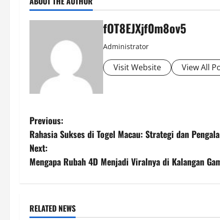
ABOUT THE AUTHOR
fOT8EJXjf0m8ov5
Administrator
Visit Website
View All P
P
Previous:
Rahasia Sukses di Togel Macau: Strategi dan Pengal
o
Next:
s
Mengapa Rubah 4D Menjadi Viralnya di Kalangan Ga
t
n
RELATED NEWS
GAME ONLINE
GAME ONLIN