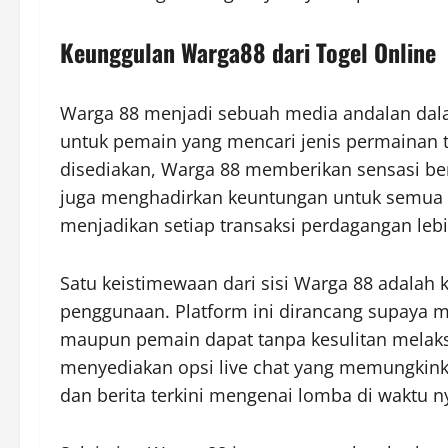
Keunggulan Warga88 dari Togel Online
Warga 88 menjadi sebuah media andalan dala
untuk pemain yang mencari jenis permainan t
disediakan, Warga 88 memberikan sensasi b
juga menghadirkan keuntungan untuk semua an
menjadikan setiap transaksi perdagangan leb
Satu keistimewaan dari sisi Warga 88 adala
penggunaan. Platform ini dirancang supaya 
maupun pemain dapat tanpa kesulitan melaks
menyediakan opsi live chat yang memungkin
dan berita terkini mengenai lomba di waktu n