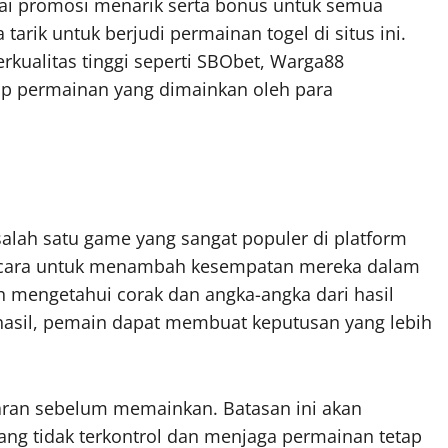
gai promosi menarik serta bonus untuk semua
arik untuk berjudi permainan togel di situs ini.
rkualitas tinggi seperti SBObet, Warga88
p permainan yang dimainkan oleh para
alah satu game yang sangat populer di platform
u cara untuk menambah kesempatan mereka dalam
ah mengetahui corak dan angka-angka dari hasil
hasil, pemain dapat membuat keputusan yang lebih
aran sebelum memainkan. Batasan ini akan
ang tidak terkontrol dan menjaga permainan tetap