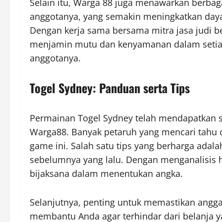
Selain itu, Warga 88 juga menawarkan berba
anggotanya, yang semakin meningkatkan daya t
Dengan kerja sama bersama mitra jasa judi be
menjamin mutu dan kenyamanan dalam setia
anggotanya.
Togel Sydney: Panduan serta Tips
Permainan Togel Sydney telah mendapatkan s
Warga88. Banyak petaruh yang mencari tah
game ini. Salah satu tips yang berharga adal
sebelumnya yang lalu. Dengan menganalisis 
bijaksana dalam menentukan angka.
Selanjutnya, penting untuk memastikan angg
membantu Anda agar terhindar dari belanja y