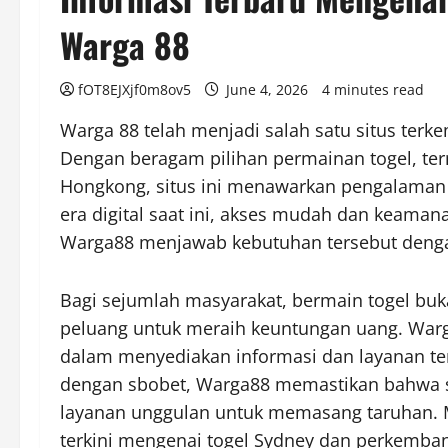
Warga 88
fOT8EJXjf0m8ov5
June 4, 2026
4 minutes read
Warga 88 telah menjadi salah satu situs terke
Dengan beragam pilihan permainan togel, term
Hongkong, situs ini menawarkan pengalaman
era digital saat ini, akses mudah dan keaman
Warga88 menjawab kebutuhan tersebut denga
Bagi sejumlah masyarakat, bermain togel buk
peluang untuk meraih keuntungan uang. Warg
dalam menyediakan informasi dan layanan ter
dengan sbobet, Warga88 memastikan bahwa 
layanan unggulan untuk memasang taruhan. M
terkini mengenai togel Sydney dan perkemba