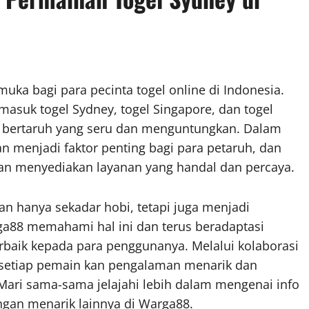
muka bagi para pecinta togel online di Indonesia.
asuk togel Sydney, togel Singapore, dan togel
 bertaruh yang seru dan menguntungkan. Dalam
an menjadi faktor penting bagi para petaruh, dan
n menyediakan layanan yang handal dan percaya.
an hanya sekadar hobi, tetapi juga menjadi
a88 memahami hal ini dan terus beradaptasi
baik kepada para penggunanya. Melalui kolaborasi
setiap pemain kan pengalaman menarik dan
ari sama-sama jelajahi lebih dalam mengenai info
ngan menarik lainnya di Warga88.