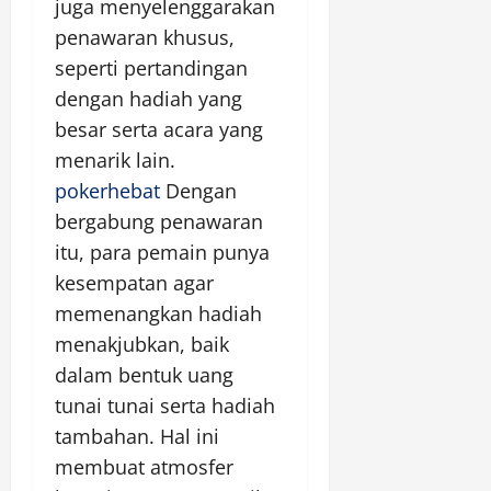
juga menyelenggarakan
penawaran khusus,
seperti pertandingan
dengan hadiah yang
besar serta acara yang
menarik lain.
pokerhebat
Dengan
bergabung penawaran
itu, para pemain punya
kesempatan agar
memenangkan hadiah
menakjubkan, baik
dalam bentuk uang
tunai tunai serta hadiah
tambahan. Hal ini
membuat atmosfer