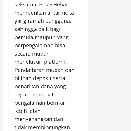
seksama. PokerHebat
memberikan antarmuka
yang ramah pengguna,
sehingga baik bagi
pemula maupun yang
berpengalaman bisa
secara mudah
menelusuri platform.
Pendaftaran mudah dan
pilihan deposit serta
penarikan dana yang
cepat membuat
pengalaman bermain
lebih lebih
menyenangkan dan
tidak membingungkan.