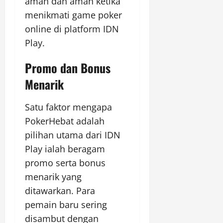
aman dan aman ketika
menikmati game poker
online di platform IDN
Play.
Promo dan Bonus
Menarik
Satu faktor mengapa
PokerHebat adalah
pilihan utama dari IDN
Play ialah beragam
promo serta bonus
menarik yang
ditawarkan. Para
pemain baru sering
disambut dengan