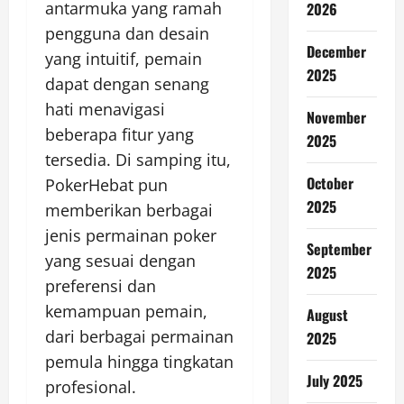
antarmuka yang ramah
2026
pengguna dan desain
December
yang intuitif, pemain
2025
dapat dengan senang
hati menavigasi
November
beberapa fitur yang
2025
tersedia. Di samping itu,
October
PokerHebat pun
2025
memberikan berbagai
jenis permainan poker
September
yang sesuai dengan
2025
preferensi dan
kemampuan pemain,
August
dari berbagai permainan
2025
pemula hingga tingkatan
July 2025
profesional.