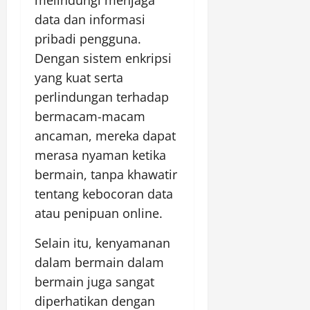
melindungi menjaga
data dan informasi
pribadi pengguna.
Dengan sistem enkripsi
yang kuat serta
perlindungan terhadap
bermacam-macam
ancaman, mereka dapat
merasa nyaman ketika
bermain, tanpa khawatir
tentang kebocoran data
atau penipuan online.
Selain itu, kenyamanan
dalam bermain dalam
bermain juga sangat
diperhatikan dengan