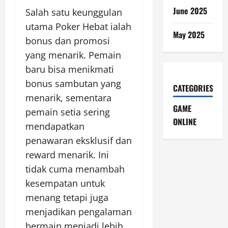
June 2025
Salah satu keunggulan
utama Poker Hebat ialah
May 2025
bonus dan promosi
yang menarik. Pemain
baru bisa menikmati
bonus sambutan yang
CATEGORIES
menarik, sementara
GAME
pemain setia sering
ONLINE
mendapatkan
penawaran eksklusif dan
reward menarik. Ini
tidak cuma menambah
kesempatan untuk
menang tetapi juga
menjadikan pengalaman
bermain menjadi lebih