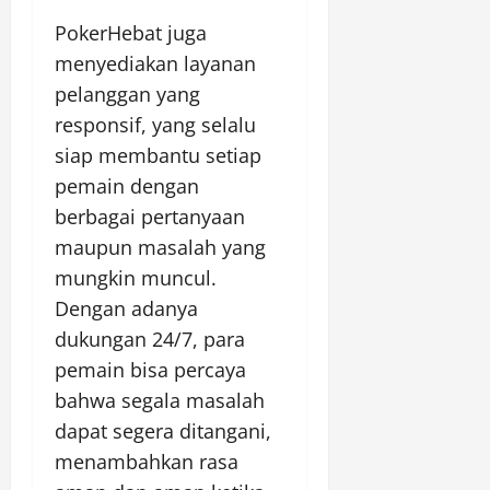
PokerHebat juga
menyediakan layanan
pelanggan yang
responsif, yang selalu
siap membantu setiap
pemain dengan
berbagai pertanyaan
maupun masalah yang
mungkin muncul.
Dengan adanya
dukungan 24/7, para
pemain bisa percaya
bahwa segala masalah
dapat segera ditangani,
menambahkan rasa