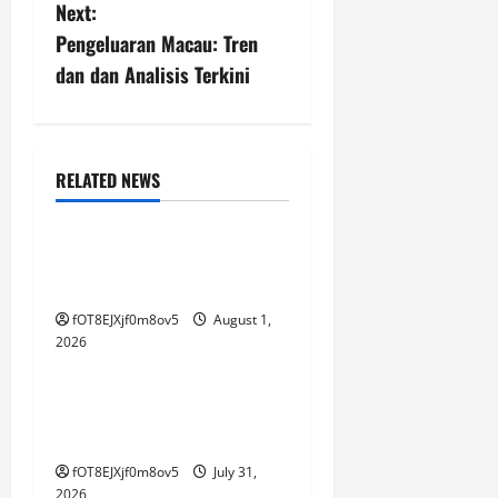
t
Next:
n
Pengeluaran Macau: Tren
dan dan Analisis Terkini
a
v
i
RELATED NEWS
GAME ONLINE
g
Salju 4D: Panduan
a
Lengkap untuk Pemula
t
fOT8EJXjf0m8ov5
August 1,
2026
GAME ONLINE
i
Seluk Beluk Salju 4D: Apa
o
yang Perlu Anda Tahu
n
fOT8EJXjf0m8ov5
July 31,
2026