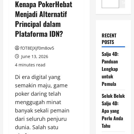
Kenapa PokerHebat
Search
Menjadi Alternatif
Principal dalam
Plataforma IDN?
RECENT
POSTS
fOT8EJXjf0m8ov5
Salju 4D:
June 13, 2026
Panduan
4 minutes read
Lengkap
untuk
Di era digital yang
Pemula
semakin maju, game
poker daring telah
Seluk Beluk
menggugah minat
Salju 4D:
banyak sekali pemain
Apa yang
Perlu Anda
dari seluruh penjuru
Tahu
dunia. Salah satu