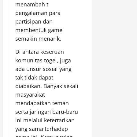
menambah t
pengalaman para
partisipan dan
membentuk game
semakin menarik.
Di antara keseruan
komunitas togel, juga
ada unsur sosial yang
tak tidak dapat
diabaikan. Banyak sekali
masyarakat
mendapatkan teman
serta jaringan baru-baru
ini melalui ketertarikan
yang sama terhadap