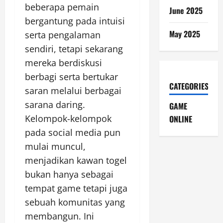
beberapa pemain
June 2025
bergantung pada intuisi
May 2025
serta pengalaman
sendiri, tetapi sekarang
mereka berdiskusi
berbagi serta bertukar
CATEGORIES
saran melalui berbagai
sarana daring.
GAME
Kelompok-kelompok
ONLINE
pada social media pun
mulai muncul,
menjadikan kawan togel
bukan hanya sebagai
tempat game tetapi juga
sebuah komunitas yang
membangun. Ini