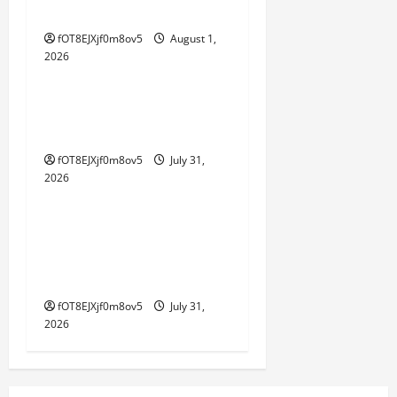
Lengkap untuk Pemula
a
fOT8EJXjf0m8ov5
August 1,
2026
t
GAME ONLINE
i
Seluk Beluk Salju 4D: Apa
yang Perlu Anda Tahu
o
fOT8EJXjf0m8ov5
July 31,
n
2026
GAME ONLINE
Kudu Slot: Dari para
Pemula Profesional di
dalam Permainan Slot
fOT8EJXjf0m8ov5
July 31,
2026