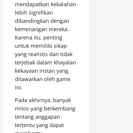
mendapatkan kekalahan
lebih signifikan
dibandingkan dengan
kemenangan mereka.
Karena itu, penting
untuk memiliki sikap
yang realistis dan tidak
terjebak dalam khayalan
kekayaan instan yang
ditawarkan oleh game
ini.
Pada akhirnya, banyak
mitos yang berkembang
tentang anggapan
tertentu yang dapat