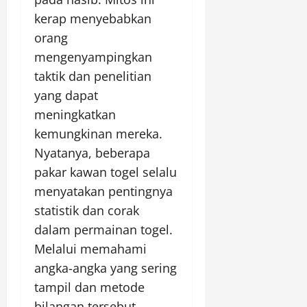
kerap menyebabkan
orang
mengenyampingkan
taktik dan penelitian
yang dapat
meningkatkan
kemungkinan mereka.
Nyatanya, beberapa
pakar kawan togel selalu
menyatakan pentingnya
statistik dan corak
dalam permainan togel.
Melalui memahami
angka-angka yang sering
tampil dan metode
bilangan tersebut