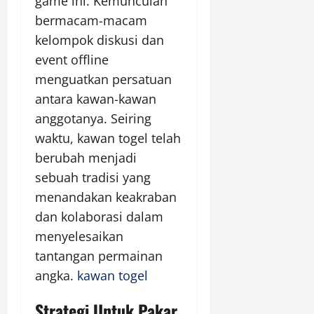
game ini. Kemunculan
bermacam-macam
kelompok diskusi dan
event offline
menguatkan persatuan
antara kawan-kawan
anggotanya. Seiring
waktu, kawan togel telah
berubah menjadi
sebuah tradisi yang
menandakan keakraban
dan kolaborasi dalam
menyelesaikan
tantangan permainan
angka.
kawan togel
Strategi Untuk Pakar