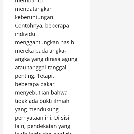
membantu
mendatangkan
keberuntungan.
Contohnya, beberapa
individu
menggantungkan nasib
mereka pada angka-
angka yang dirasa agung
atau tanggal-tanggal
penting. Tetapi,
beberapa pakar
menyebutkan bahwa
tidak ada bukti ilmiah
yang mendukung
pernyataan ini. Di sisi
lain, pendekatan yang