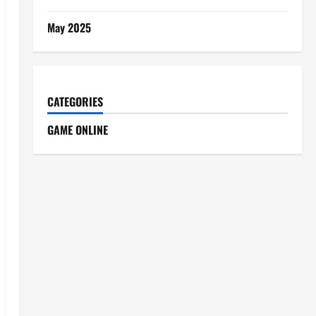
May 2025
CATEGORIES
GAME ONLINE