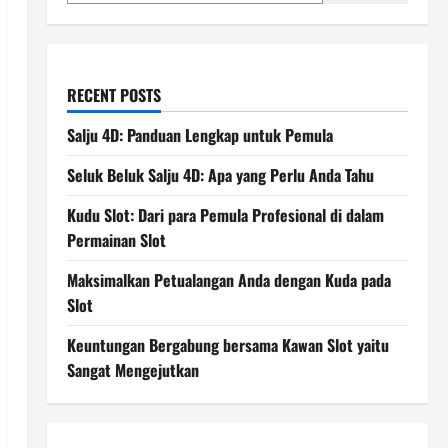
RECENT POSTS
Salju 4D: Panduan Lengkap untuk Pemula
Seluk Beluk Salju 4D: Apa yang Perlu Anda Tahu
Kudu Slot: Dari para Pemula Profesional di dalam
Permainan Slot
Maksimalkan Petualangan Anda dengan Kuda pada
Slot
Keuntungan Bergabung bersama Kawan Slot yaitu
Sangat Mengejutkan