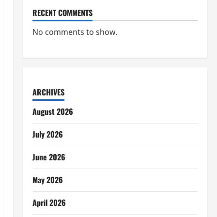
RECENT COMMENTS
No comments to show.
ARCHIVES
August 2026
July 2026
June 2026
May 2026
April 2026