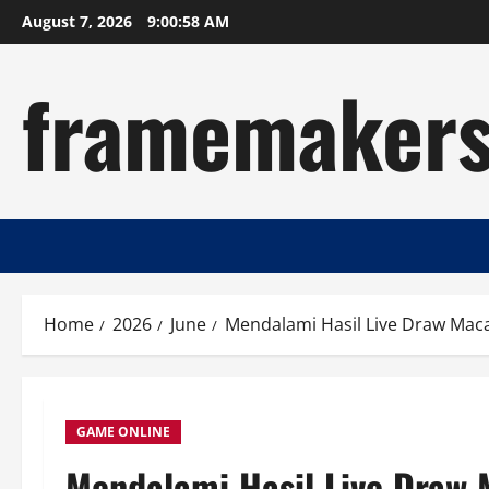
Skip
August 7, 2026
9:00:58 AM
to
content
framemakers
Home
2026
June
Mendalami Hasil Live Draw Mac
GAME ONLINE
Mendalami Hasil Live Draw 