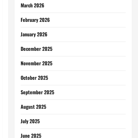
March 2026
February 2026
January 2026
December 2025
November 2025
October 2025
September 2025
August 2025
July 2025
June 2025