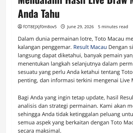
Anda Tahu
fOT8EJXjf0m8ov5
June 29, 2026
5 minutes read
Dalam dunia permainan lotre, Toto Macau menj
kalangan penggemar.
Result Macau
Dengan si
langsung dapat diketahui, banyak pemain yan
menentukan langkah selanjutnya dalam perma
sesuatu yang perlu Anda ketahui tentang Toto
penting, dan informasi terkini mengenai Live
Bagi Anda yang ingin tetap update, hasil Resu
analisis dan strategi permainan. Kami akan 
sehingga Anda tidak ketinggalan peluang un
semua aspek yang berkaitan dengan Toto M
secara maksimal.