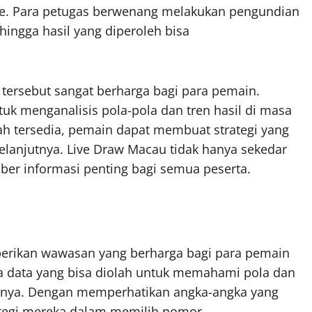
ine. Para petugas berwenang melakukan pengundian
ehingga hasil yang diperoleh bisa
aw tersebut sangat berharga bagi para pemain.
uk menganalisis pola-pola dan tren hasil di masa
h tersedia, pemain dapat membuat strategi yang
selanjutnya. Live Draw Macau tidak hanya sekedar
er informasi penting bagi semua peserta.
mberikan wawasan yang berharga bagi para pemain
a data yang bisa diolah untuk memahami pola dan
umnya. Dengan memperhatikan angka-angka yang
ategi mereka dalam memilih nomor.