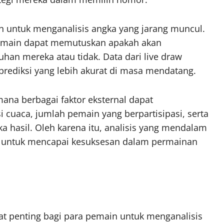
kan untuk menganalisis angka yang jarang muncul.
pemain dapat memutuskan apakah akan
an mereka atau tidak. Data dari live draw
rediksi yang lebih akurat di masa mendatang.
na berbagai faktor eksternal dapat
 cuaca, jumlah pemain yang berpartisipasi, serta
hasil. Oleh karena itu, analisis yang mendalam
al untuk mencapai kesuksesan dalam permainan
t penting bagi para pemain untuk menganalisis