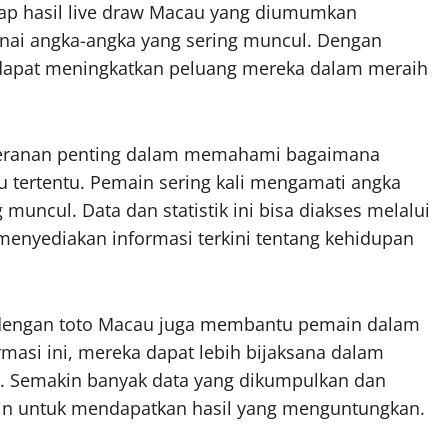
iap hasil live draw Macau yang diumumkan
nai angka-angka yang sering muncul. Dengan
 dapat meningkatkan peluang mereka dalam meraih
 peranan penting dalam memahami bagaimana
u tertentu. Pemain sering kali mengamati angka
uncul. Data dan statistik ini bisa diakses melalui
 menyediakan informasi terkini tentang kehidupan
n dengan toto Macau juga membantu pemain dalam
masi ini, mereka dapat lebih bijaksana dalam
. Semakin banyak data yang dikumpulkan dan
ain untuk mendapatkan hasil yang menguntungkan.