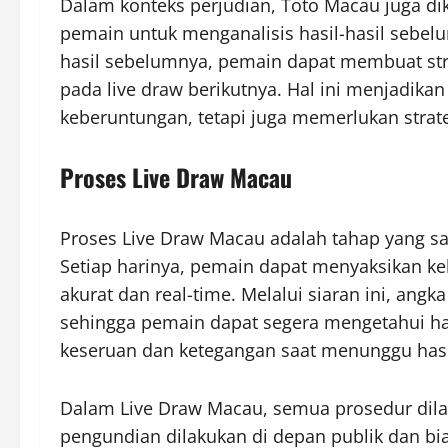
Dalam konteks perjudian, Toto Macau juga d
pemain untuk menganalisis hasil-hasil sebel
hasil sebelumnya, pemain dapat membuat str
pada live draw berikutnya. Hal ini menjadik
keberuntungan, tetapi juga memerlukan strate
Proses Live Draw Macau
Proses Live Draw Macau adalah tahap yang sa
Setiap harinya, pemain dapat menyaksikan ke
akurat dan real-time. Melalui siaran ini, ang
sehingga pemain dapat segera mengetahui h
keseruan dan ketegangan saat menunggu hasi
Dalam Live Draw Macau, semua prosedur dilak
pengundian dilakukan di depan publik dan bia