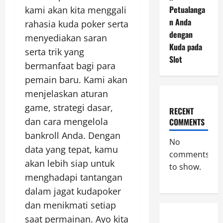
Petualanga
kami akan kita menggali
n Anda
rahasia kuda poker serta
dengan
menyediakan saran
Kuda pada
serta trik yang
Slot
bermanfaat bagi para
pemain baru. Kami akan
menjelaskan aturan
game, strategi dasar,
RECENT
dan cara mengelola
COMMENTS
bankroll Anda. Dengan
No
data yang tepat, kamu
comments
akan lebih siap untuk
to show.
menghadapi tantangan
dalam jagat kudapoker
dan menikmati setiap
saat permainan. Ayo kita