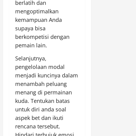
berlatih dan
mengoptimalkan
kemampuan Anda
supaya bisa
berkompetisi dengan
pemain lain.
Selanjutnya,
pengelolaan modal
menjadi kuncinya dalam
menambah peluang
menang di permainan
kuda. Tentukan batas
untuk diri anda soal
aspek bet dan ikuti
rencana tersebut.
Hindari terbujuk emosi