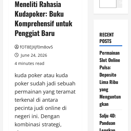
Meneliti Rahasia
Search
Kudapoker: Buku
Komprehensif untuk
Penggiat Baru
RECENT
POSTS
fOT8EJXjf0m8ov5
Permainan
June 24, 2026
Slot Online
4 minutes read
Pulsa:
Deposito
kuda poker atau kuda
Lima Ribu
poker sudah jadi sebuah
yang
permainan yang teramat
Menguntun
terkenal di antara
gkan
pecinta judi online di
Salju 4D:
negeri ini. Dengan
Panduan
kombinasi strategi,
Lengkap