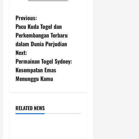
P
Previous:
Pacu Kuda Togel dan
o
Perkembangan Terbaru
s
dalam Dunia Perjudian
Next:
t
Permainan Togel Sydney:
n
Kesempatan Emas
Menunggu Kamu
a
v
i
RELATED NEWS
GAME ONLINE
g
Permainan Slot Online
a
Pulsa: Deposito Lima