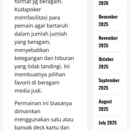
format yg beragam.
2026
Kudapoker
December
memfasilitasi para
2025
pemain agar bertaruh
dalam jumlah jumlah
November
yang beragam,
2025
menyebabkan
ketegangan dan hiburan
October
yang tidak tandingi. Ini
2025
membuatnya pilihan
September
favorit di beragam
2025
media judi.
August
Permainan ini biasanya
2025
dimainkan
menggunakan satu atau
July 2025
banyak deck kartu dan