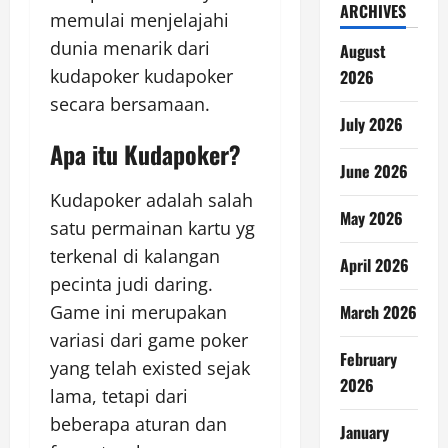
ARCHIVES
memulai menjelajahi
dunia menarik dari
August
kudapoker kudapoker
2026
secara bersamaan.
July 2026
Apa itu Kudapoker?
June 2026
Kudapoker adalah salah
May 2026
satu permainan kartu yg
terkenal di kalangan
April 2026
pecinta judi daring.
Game ini merupakan
March 2026
variasi dari game poker
February
yang telah existed sejak
2026
lama, tetapi dari
beberapa aturan dan
January