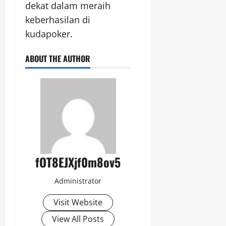
dekat dalam meraih
keberhasilan di
kudapoker.
ABOUT THE AUTHOR
fOT8EJXjf0m8ov5
Administrator
Visit Website
View All Posts