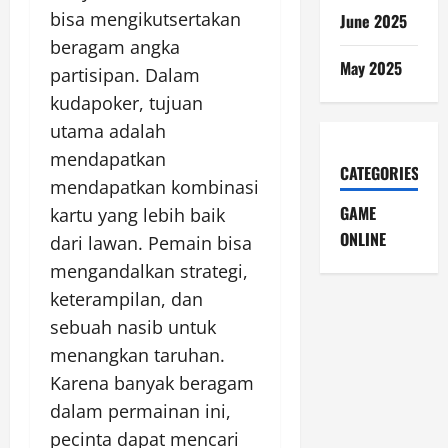
bisa mengikutsertakan
June 2025
beragam angka
May 2025
partisipan. Dalam
kudapoker, tujuan
utama adalah
mendapatkan
CATEGORIES
mendapatkan kombinasi
GAME
kartu yang lebih baik
ONLINE
dari lawan. Pemain bisa
mengandalkan strategi,
keterampilan, dan
sebuah nasib untuk
menangkan taruhan.
Karena banyak beragam
dalam permainan ini,
pecinta dapat mencari