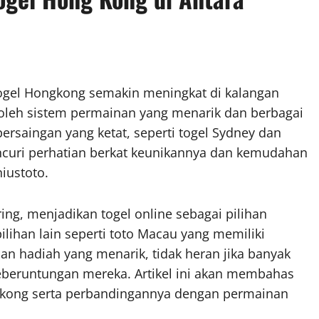
togel Hongkong semakin meningkat di kalangan
 oleh sistem permainan yang menarik dan berbagai
rsaingan yang ketat, seperti togel Sydney dan
ncuri perhatian berkat keunikannya dan kemudahan
niustoto.
ing, menjadikan togel online sebagai pilihan
ilihan lain seperti toto Macau yang memiliki
an hadiah yang menarik, tidak heran jika banyak
beruntungan mereka. Artikel ini akan membahas
gkong serta perbandingannya dengan permainan