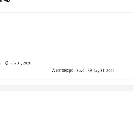
E
GAME ONLINE
lju 4D: Apa yang
Kudu Slot: Dari para Pemula
hu
Profesional di dalam Permainan
Slot
5
July 31, 2026
fOT8EJXjf0m8ov5
July 31, 2026
LINE
GAME ONLINE
 Salju 4D: Apa yang Perlu
Kudu Slot: Dari para Pemula 
di dalam Permainan Slot