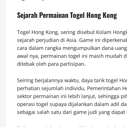
Sejarah Permainan Togel Hong Kong
Togel Hong Kong, sering disebut Kolam Hon
sejarah perjudian di Asia. Game ini diperken
cara dalam rangka mengumpulkan dana uang b
awal nya, permainan togel ini masih mudah 
ditebak oleh para partisipan.
Seiring berjalannya waktu, daya tarik togel 
perhatian sejumlah individu. Pemerintahan
sektor permainan ini lebih lanjut, sehingga
operasi togel supaya dijalankan dalam adil d
sebagai salah satu dari game judi yang dapat 