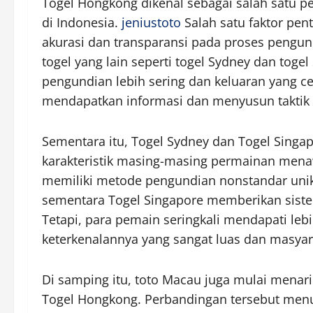
Togel Hongkong dikenal sebagai salah satu p
di Indonesia.
jeniustoto
Salah satu faktor pen
akurasi dan transparansi pada proses pengun
togel yang lain seperti togel Sydney dan to
pengundian lebih sering dan keluaran yang c
mendapatkan informasi dan menyusun taktik
Sementara itu, Togel Sydney dan Togel Singa
karakteristik masing-masing permainan men
memiliki metode pengundian nonstandar unik 
sementara Togel Singapore memberikan sistem
Tetapi, para pemain seringkali mendapati le
keterkenalannya yang sangat luas dan masyarak
Di samping itu, toto Macau juga mulai menar
Togel Hongkong. Perbandingan tersebut men