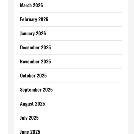
March 2026
February 2026
January 2026
December 2025
November 2025
October 2025
September 2025
August 2025
July 2025
June 2025