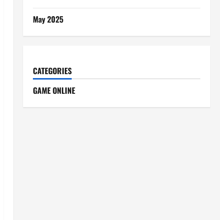
May 2025
CATEGORIES
GAME ONLINE