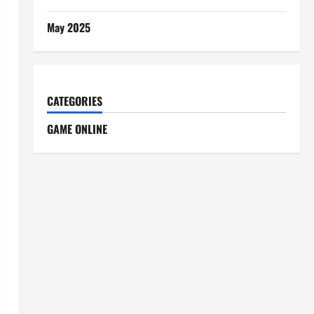
May 2025
CATEGORIES
GAME ONLINE