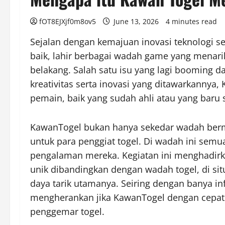
fOT8EJXjf0m8ov5
June 13, 2026
4 minutes read
Sejalan dengan kemajuan inovasi teknologi ser
baik, lahir berbagai wadah game yang menari
belakang. Salah satu isu yang lagi booming 
kreativitas serta inovasi yang ditawarkannya
pemain, baik yang sudah ahli atau yang baru 
KawanTogel bukan hanya sekedar wadah berma
untuk para penggiat togel. Di wadah ini semu
pengalaman mereka. Kegiatan ini menghadi
unik dibandingkan dengan wadah togel, di sit
daya tarik utamanya. Seiring dengan banya in
mengherankan jika KawanTogel dengan cepat me
penggemar togel.