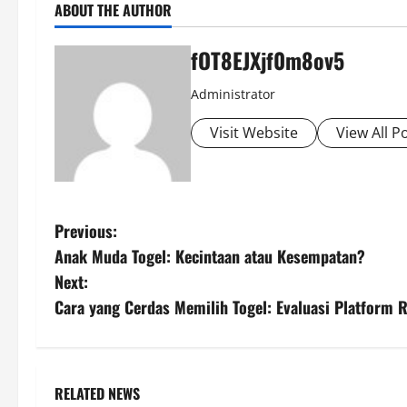
ABOUT THE AUTHOR
fOT8EJXjf0m8ov5
Administrator
Visit Website
View All P
P
Previous:
Anak Muda Togel: Kecintaan atau Kesempatan?
o
Next:
s
Cara yang Cerdas Memilih Togel: Evaluasi Platform R
t
n
RELATED NEWS
GAME ONLINE
GAME ONLIN