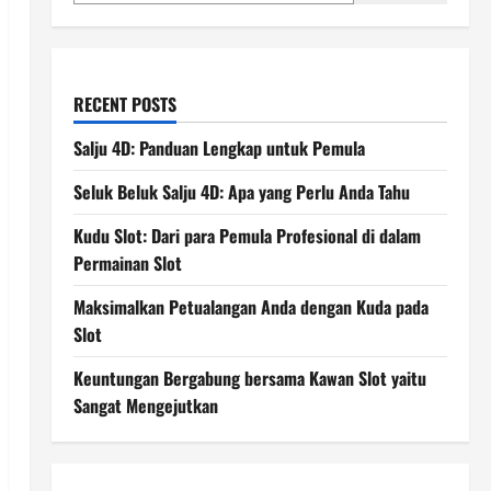
RECENT POSTS
Salju 4D: Panduan Lengkap untuk Pemula
Seluk Beluk Salju 4D: Apa yang Perlu Anda Tahu
Kudu Slot: Dari para Pemula Profesional di dalam
Permainan Slot
Maksimalkan Petualangan Anda dengan Kuda pada
Slot
Keuntungan Bergabung bersama Kawan Slot yaitu
Sangat Mengejutkan