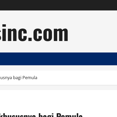
inc.com
susnya bagi Pemula
 khususnya bagi Pemula