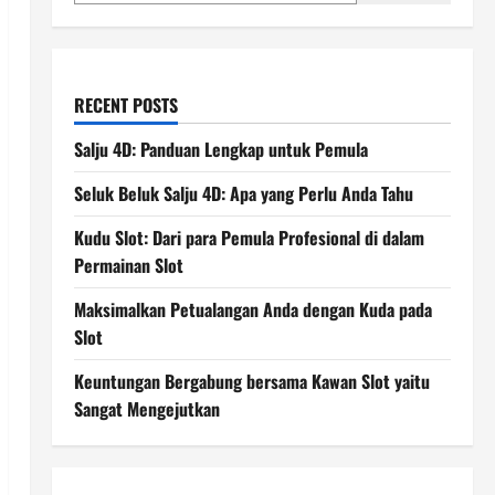
RECENT POSTS
Salju 4D: Panduan Lengkap untuk Pemula
Seluk Beluk Salju 4D: Apa yang Perlu Anda Tahu
Kudu Slot: Dari para Pemula Profesional di dalam
Permainan Slot
Maksimalkan Petualangan Anda dengan Kuda pada
Slot
Keuntungan Bergabung bersama Kawan Slot yaitu
Sangat Mengejutkan