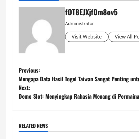
fOT8EJXjf0m8ov5
Administrator
Visit Website
View All P
P
Previous:
Mengapa Data Hasil Togel Taiwan Sangat Penting un
o
Next:
s
Demo Slot: Menyingkap Rahasia Menang di Permaina
t
n
RELATED NEWS
GAME ONLINE
GAME ONLIN
a