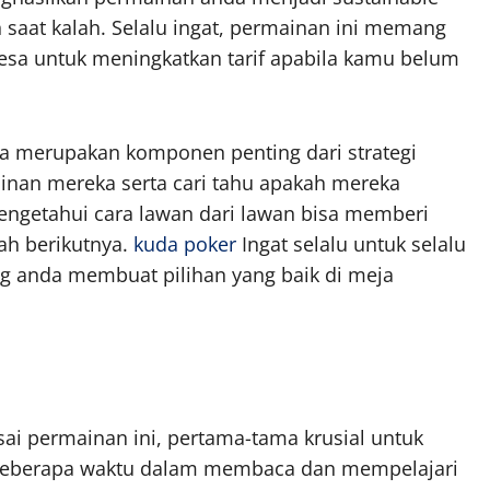
 saat kalah. Selalu ingat, permainan ini memang
esa untuk meningkatkan tarif apabila kamu belum
ga merupakan komponen penting dari strategi
nan mereka serta cari tahu apakah mereka
Mengetahui cara lawan dari lawan bisa memberi
h berikutnya.
kuda poker
Ingat selalu untuk selalu
ng anda membuat pilihan yang baik di meja
i permainan ini, pertama-tama krusial untuk
 beberapa waktu dalam membaca dan mempelajari