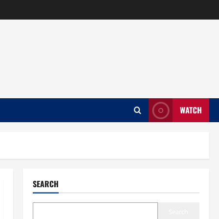
WATCH
SEARCH
Search