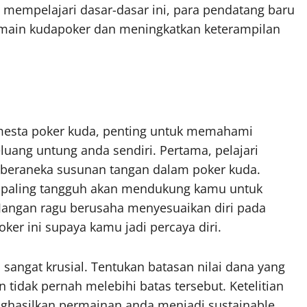
 mempelajari dasar-dasar ini, para pendatang baru
main kudapoker dan meningkatkan keterampilan
.
esta poker kuda, penting untuk memahami
uang untung anda sendiri. Pertama, pelajari
 beraneka susunan tangan dalam poker kuda.
 paling tangguh akan mendukung kamu untuk
Jangan ragu berusaha menyesuaikan diri pada
er ini supaya kamu jadi percaya diri.
 sangat krusial. Tentukan batasan nilai dana yang
idak pernah melebihi batas tersebut. Ketelitian
ghasilkan permainan anda menjadi sustainable