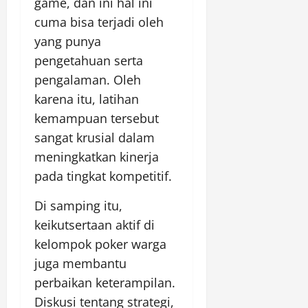
game, dan ini hal ini
cuma bisa terjadi oleh
yang punya
pengetahuan serta
pengalaman. Oleh
karena itu, latihan
kemampuan tersebut
sangat krusial dalam
meningkatkan kinerja
pada tingkat kompetitif.
Di samping itu,
keikutsertaan aktif di
kelompok poker warga
juga membantu
perbaikan keterampilan.
Diskusi tentang strategi,