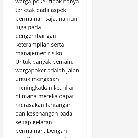
warga poker tidak hanya
terletak pada aspek
permainan saja, namun
juga pada
pengembangan
keterampilan serta
manajemen risiko.
Untuk banyak pemain,
wargapoker adalah jalan
untuk mengasah
meningkatkan keahlian,
di mana mereka dapat
merasakan tantangan
dan kesenangan pada
setiap gelaran
permainan. Dengan