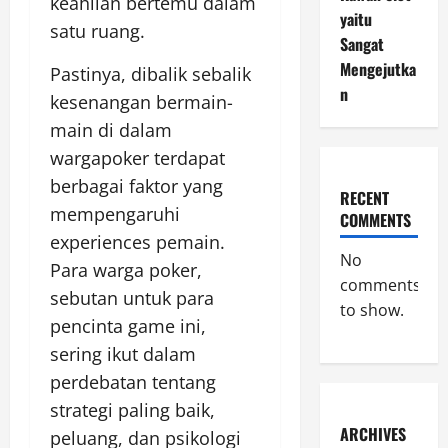
keahlian bertemu dalam
yaitu
satu ruang.
Sangat
Mengejutka
Pastinya, dibalik sebalik
n
kesenangan bermain-
main di dalam
wargapoker terdapat
berbagai faktor yang
RECENT
mempengaruhi
COMMENTS
experiences pemain.
No
Para warga poker,
comments
sebutan untuk para
to show.
pencinta game ini,
sering ikut dalam
perdebatan tentang
strategi paling baik,
ARCHIVES
peluang, dan psikologi