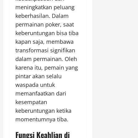
meningkatkan peluang
keberhasilan. Dalam
permainan poker, saat
keberuntungan bisa tiba
kapan saja, membawa
transformasi signifikan
dalam permainan. Oleh
karena itu, pemain yang
pintar akan selalu
waspada untuk
memanfaatkan dari
kesempatan
keberuntungan ketika
momentumnya tiba.
Fungsi Keahlian di