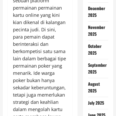
sebuah platform
permainan permainan
December
kartu online yang kini
2025
kian dikenal di kalangan
November
pecinta judi. Di sini,
2025
para pemain dapat
berinteraksi dan
October
berkompetisi satu sama
2025
lain dalam berbagai tipe
September
permainan poker yang
2025
menarik. Ide warga
poker bukan hanya
August
sekadar keberuntungan,
2025
tetapi juga memerlukan
strategi dan keahlian
July 2025
dalam mengolah kartu
June 2025