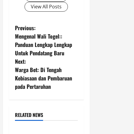
View All Posts
P
Previous:
Mengenal Wali Togel::
o
Panduan Lengkap Lengkap
s
Untuk Pendatang Baru
Next:
t
Warga Bet: Di Tengah
n
Kebiasaan dan Pembaruan
pada Pertaruhan
a
v
i
RELATED NEWS
GAME ONLINE
g