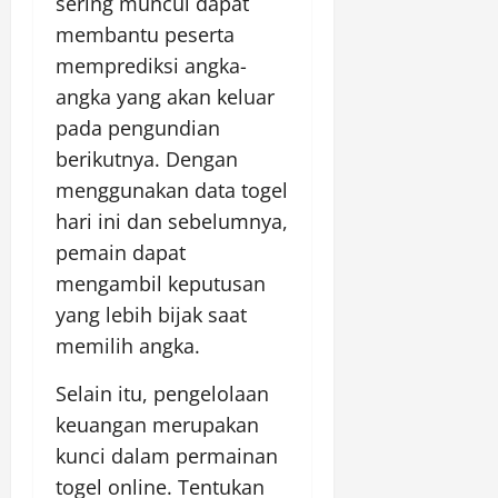
sering muncul dapat
membantu peserta
memprediksi angka-
angka yang akan keluar
pada pengundian
berikutnya. Dengan
menggunakan data togel
hari ini dan sebelumnya,
pemain dapat
mengambil keputusan
yang lebih bijak saat
memilih angka.
Selain itu, pengelolaan
keuangan merupakan
kunci dalam permainan
togel online. Tentukan