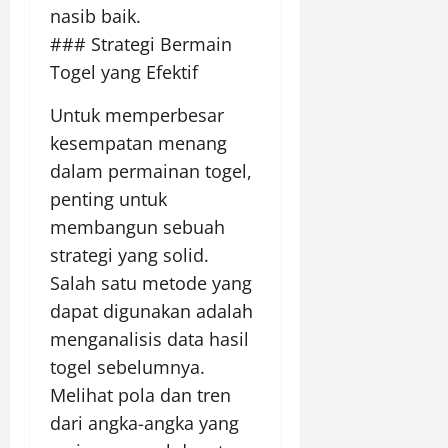
nasib baik.
### Strategi Bermain
Togel yang Efektif
Untuk memperbesar
kesempatan menang
dalam permainan togel,
penting untuk
membangun sebuah
strategi yang solid.
Salah satu metode yang
dapat digunakan adalah
menganalisis data hasil
togel sebelumnya.
Melihat pola dan tren
dari angka-angka yang