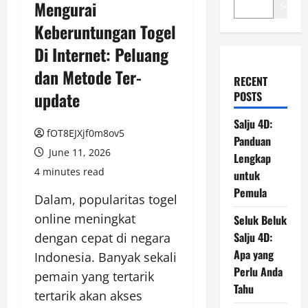
Mengurai
Search
Keberuntungan Togel
Di Internet: Peluang
dan Metode Ter-
RECENT
update
POSTS
Salju 4D:
fOT8EJXjf0m8ov5
Panduan
June 11, 2026
Lengkap
4 minutes read
untuk
Pemula
Dalam, popularitas togel
online meningkat
Seluk Beluk
Salju 4D:
dengan cepat di negara
Apa yang
Indonesia. Banyak sekali
Perlu Anda
pemain yang tertarik
Tahu
tertarik akan akses