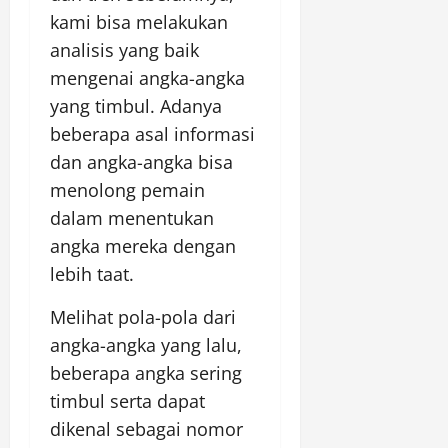
kami bisa melakukan
analisis yang baik
mengenai angka-angka
yang timbul. Adanya
beberapa asal informasi
dan angka-angka bisa
menolong pemain
dalam menentukan
angka mereka dengan
lebih taat.
Melihat pola-pola dari
angka-angka yang lalu,
beberapa angka sering
timbul serta dapat
dikenal sebagai nomor