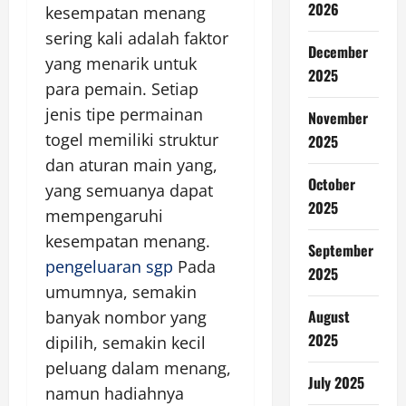
2026
kesempatan menang
sering kali adalah faktor
December
yang menarik untuk
2025
para pemain. Setiap
jenis tipe permainan
November
togel memiliki struktur
2025
dan aturan main yang,
October
yang semuanya dapat
2025
mempengaruhi
kesempatan menang.
September
pengeluaran sgp
Pada
2025
umumnya, semakin
August
banyak nombor yang
2025
dipilih, semakin kecil
peluang dalam menang,
July 2025
namun hadiahnya