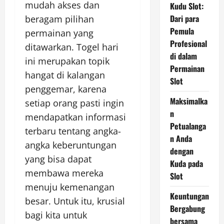
mudah akses dan
Kudu Slot:
Dari para
beragam pilihan
Pemula
permainan yang
Profesional
ditawarkan. Togel hari
di dalam
ini merupakan topik
Permainan
hangat di kalangan
Slot
penggemar, karena
Maksimalka
setiap orang pasti ingin
n
mendapatkan informasi
Petualanga
terbaru tentang angka-
n Anda
angka keberuntungan
dengan
yang bisa dapat
Kuda pada
membawa mereka
Slot
menuju kemenangan
Keuntungan
besar. Untuk itu, krusial
Bergabung
bagi kita untuk
bersama