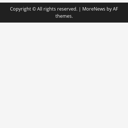
Copyright © All rights reserved.
|
MoreNews
by AF
themes.