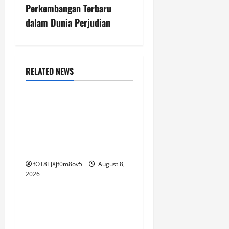
t
Perkembangan Terbaru
n
dalam Dunia Perjudian
a
v
RELATED NEWS
GAME ONLINE
i
Permainan Slot Online
g
Pulsa: Deposito Lima
a
Ribu yang
Menguntungkan
t
fOT8EJXjf0m8ov5
August 8,
i
2026
GAME ONLINE
o
Salju 4D: Panduan
n
Lengkap untuk Pemula