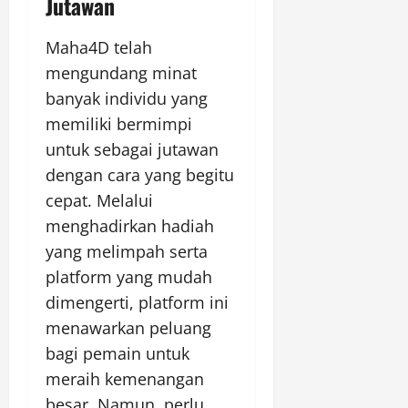
Jutawan
Maha4D telah
mengundang minat
banyak individu yang
memiliki bermimpi
untuk sebagai jutawan
dengan cara yang begitu
cepat. Melalui
menghadirkan hadiah
yang melimpah serta
platform yang mudah
dimengerti, platform ini
menawarkan peluang
bagi pemain untuk
meraih kemenangan
besar. Namun, perlu