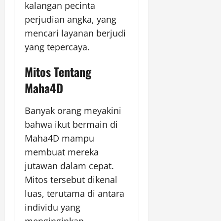
kalangan pecinta
perjudian angka, yang
mencari layanan berjudi
yang tepercaya.
Mitos Tentang
Maha4D
Banyak orang meyakini
bahwa ikut bermain di
Maha4D mampu
membuat mereka
jutawan dalam cepat.
Mitos tersebut dikenal
luas, terutama di antara
individu yang