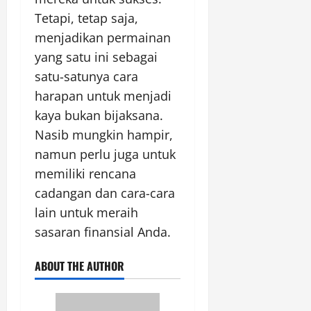
Tetapi, tetap saja,
menjadikan permainan
yang satu ini sebagai
satu-satunya cara
harapan untuk menjadi
kaya bukan bijaksana.
Nasib mungkin hampir,
namun perlu juga untuk
memiliki rencana
cadangan dan cara-cara
lain untuk meraih
sasaran finansial Anda.
ABOUT THE AUTHOR