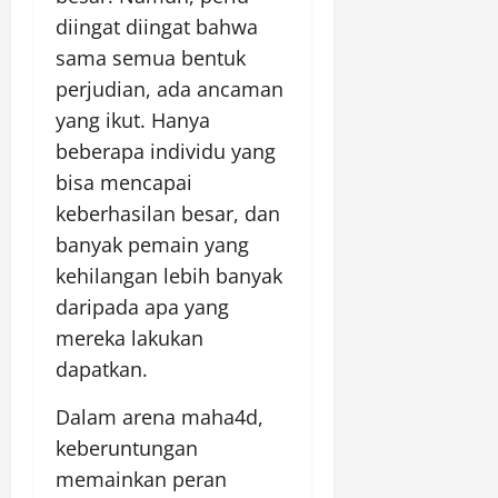
diingat diingat bahwa
sama semua bentuk
perjudian, ada ancaman
yang ikut. Hanya
beberapa individu yang
bisa mencapai
keberhasilan besar, dan
banyak pemain yang
kehilangan lebih banyak
daripada apa yang
mereka lakukan
dapatkan.
Dalam arena maha4d,
keberuntungan
memainkan peran