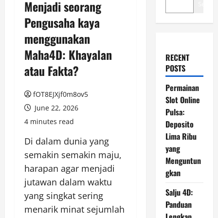
Menjadi seorang
Search
Pengusaha kaya
menggunakan
Maha4D: Khayalan
RECENT
atau Fakta?
POSTS
Permainan
fOT8EJXjf0m8ov5
Slot Online
June 22, 2026
Pulsa:
4 minutes read
Deposito
Lima Ribu
Di dalam dunia yang
yang
semakin semakin maju,
Menguntun
harapan agar menjadi
gkan
jutawan dalam waktu
Salju 4D:
yang singkat sering
Panduan
menarik minat sejumlah
Lengkap