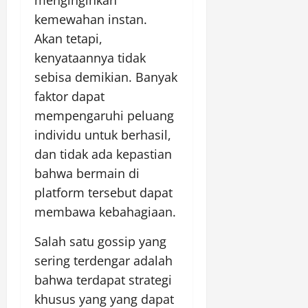
menginginkan
kemewahan instan.
Akan tetapi,
kenyataannya tidak
sebisa demikian. Banyak
faktor dapat
mempengaruhi peluang
individu untuk berhasil,
dan tidak ada kepastian
bahwa bermain di
platform tersebut dapat
membawa kebahagiaan.
Salah satu gossip yang
sering terdengar adalah
bahwa terdapat strategi
khusus yang yang dapat