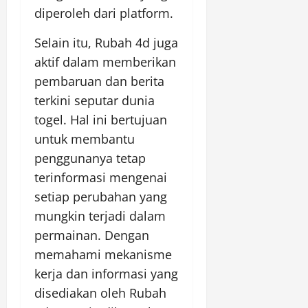
diperoleh dari platform.
Selain itu, Rubah 4d juga
aktif dalam memberikan
pembaruan dan berita
terkini seputar dunia
togel. Hal ini bertujuan
untuk membantu
penggunanya tetap
terinformasi mengenai
setiap perubahan yang
mungkin terjadi dalam
permainan. Dengan
memahami mekanisme
kerja dan informasi yang
disediakan oleh Rubah