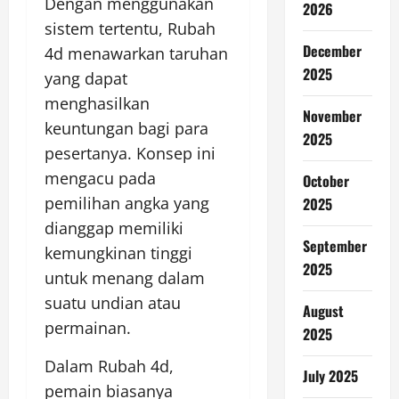
Dengan menggunakan
2026
sistem tertentu, Rubah
December
4d menawarkan taruhan
2025
yang dapat
menghasilkan
November
keuntungan bagi para
2025
pesertanya. Konsep ini
mengacu pada
October
pemilihan angka yang
2025
dianggap memiliki
September
kemungkinan tinggi
2025
untuk menang dalam
suatu undian atau
August
permainan.
2025
Dalam Rubah 4d,
July 2025
pemain biasanya