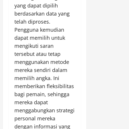
yang dapat dipilih
berdasarkan data yang
telah diproses.
Pengguna kemudian
dapat memilih untuk
mengikuti saran
tersebut atau tetap
menggunakan metode
mereka sendiri dalam
memilih angka. Ini
memberikan fleksibilitas
bagi pemain, sehingga
mereka dapat
menggabungkan strategi
personal mereka
dengan informasi yang