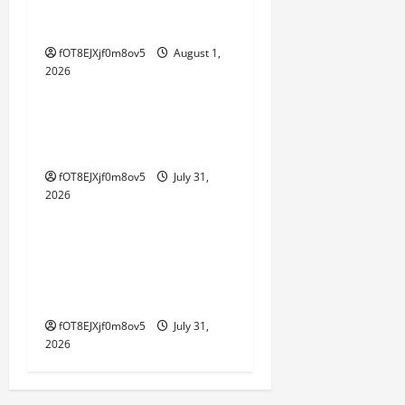
Salju 4D: Panduan
Lengkap untuk Pemula
g
fOT8EJXjf0m8ov5
August 1,
a
2026
GAME ONLINE
t
Seluk Beluk Salju 4D: Apa
i
yang Perlu Anda Tahu
o
fOT8EJXjf0m8ov5
July 31,
2026
GAME ONLINE
n
Kudu Slot: Dari para
Pemula Profesional di
dalam Permainan Slot
fOT8EJXjf0m8ov5
July 31,
2026