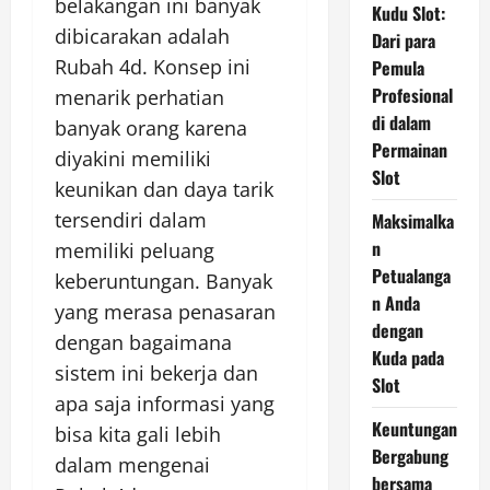
belakangan ini banyak
Kudu Slot:
dibicarakan adalah
Dari para
Rubah 4d. Konsep ini
Pemula
Profesional
menarik perhatian
di dalam
banyak orang karena
Permainan
diyakini memiliki
Slot
keunikan dan daya tarik
tersendiri dalam
Maksimalka
n
memiliki peluang
Petualanga
keberuntungan. Banyak
n Anda
yang merasa penasaran
dengan
dengan bagaimana
Kuda pada
sistem ini bekerja dan
Slot
apa saja informasi yang
Keuntungan
bisa kita gali lebih
Bergabung
dalam mengenai
bersama