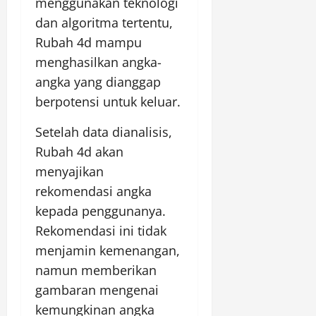
menggunakan teknologi
dan algoritma tertentu,
Rubah 4d mampu
menghasilkan angka-
angka yang dianggap
berpotensi untuk keluar.
Setelah data dianalisis,
Rubah 4d akan
menyajikan
rekomendasi angka
kepada penggunanya.
Rekomendasi ini tidak
menjamin kemenangan,
namun memberikan
gambaran mengenai
kemungkinan angka