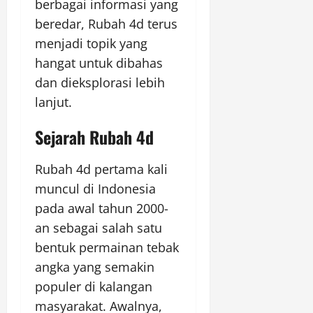
berbagai informasi yang
beredar, Rubah 4d terus
menjadi topik yang
hangat untuk dibahas
dan dieksplorasi lebih
lanjut.
Sejarah Rubah 4d
Rubah 4d pertama kali
muncul di Indonesia
pada awal tahun 2000-
an sebagai salah satu
bentuk permainan tebak
angka yang semakin
populer di kalangan
masyarakat. Awalnya,