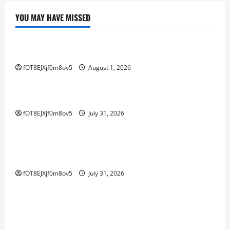
YOU MAY HAVE MISSED
GAME ONLINE
Salju 4D: Panduan Lengkap untuk Pemula
fOT8EJXjf0m8ov5
August 1, 2026
GAME ONLINE
Seluk Beluk Salju 4D: Apa yang Perlu Anda Tahu
fOT8EJXjf0m8ov5
July 31, 2026
GAME ONLINE
Kudu Slot: Dari para Pemula Profesional di
dalam Permainan Slot
fOT8EJXjf0m8ov5
July 31, 2026
GAME ONLINE
Maksimalkan Petualangan Anda dengan Kuda
pada Slot