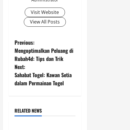
Visit Website
View All Posts
P
Previous:
Mengoptimalkan Peluang di
o
Rubah4d: Tips dan Trik
s
Next:
Sahabat Togel: Kawan Setia
t
dalam Permainan Togel
n
a
RELATED NEWS
v
GAME ONLINE
i