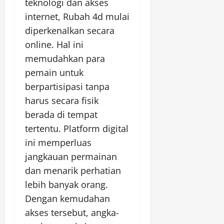
teknologi dan akses
internet, Rubah 4d mulai
diperkenalkan secara
online. Hal ini
memudahkan para
pemain untuk
berpartisipasi tanpa
harus secara fisik
berada di tempat
tertentu. Platform digital
ini memperluas
jangkauan permainan
dan menarik perhatian
lebih banyak orang.
Dengan kemudahan
akses tersebut, angka-