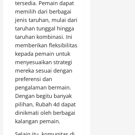
tersedia. Pemain dapat
memilih dari berbagai
jenis taruhan, mulai dari
taruhan tunggal hingga
taruhan kombinasi. Ini
memberikan fleksibilitas
kepada pemain untuk
menyesuaikan strategi
mereka sesuai dengan
preferensi dan
pengalaman bermain.
Dengan begitu banyak
pilihan, Rubah 4d dapat
dinikmati oleh berbagai
kalangan pemain.
Selain itu, komunitas di