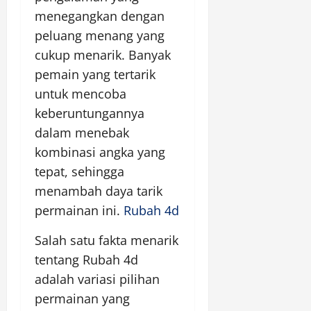
menegangkan dengan
peluang menang yang
cukup menarik. Banyak
pemain yang tertarik
untuk mencoba
keberuntungannya
dalam menebak
kombinasi angka yang
tepat, sehingga
menambah daya tarik
permainan ini.
Rubah 4d
Salah satu fakta menarik
tentang Rubah 4d
adalah variasi pilihan
permainan yang