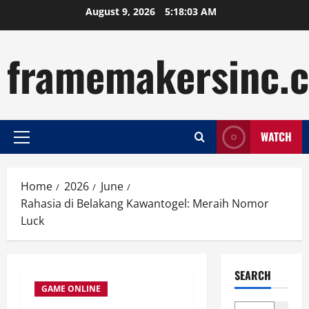
Skip
August 9, 2026
5:18:04 AM
to
content
framemakersinc.
WATCH
Primary
Menu
Home
2026
June
Rahasia di Belakang Kawantogel: Meraih Nomor
Luck
SEARCH
GAME ONLINE