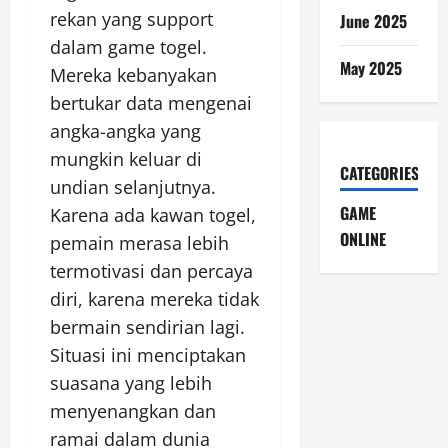
rekan yang support
June 2025
dalam game togel.
May 2025
Mereka kebanyakan
bertukar data mengenai
angka-angka yang
mungkin keluar di
CATEGORIES
undian selanjutnya.
GAME
Karena ada kawan togel,
ONLINE
pemain merasa lebih
termotivasi dan percaya
diri, karena mereka tidak
bermain sendirian lagi.
Situasi ini menciptakan
suasana yang lebih
menyenangkan dan
ramai dalam dunia