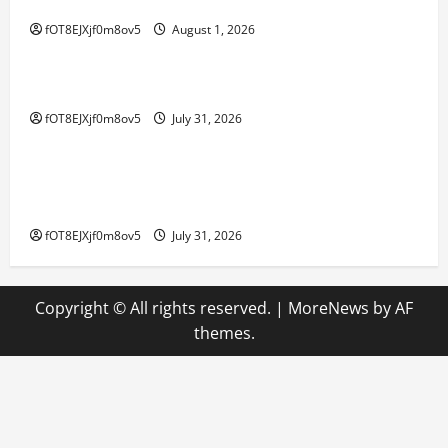
Salju 4D: Panduan Lengkap untuk Pemula
fOT8EJXjf0m8ov5
August 1, 2026
GAME ONLINE
Seluk Beluk Salju 4D: Apa yang Perlu Anda Tahu
fOT8EJXjf0m8ov5
July 31, 2026
GAME ONLINE
Kudu Slot: Dari para Pemula Profesional di
dalam Permainan Slot
fOT8EJXjf0m8ov5
July 31, 2026
Copyright © All rights reserved.
|
MoreNews
by AF
themes.