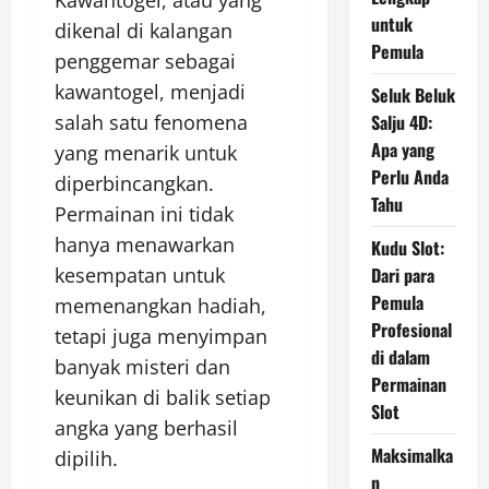
Kawantogel, atau yang
untuk
dikenal di kalangan
Pemula
penggemar sebagai
kawantogel, menjadi
Seluk Beluk
salah satu fenomena
Salju 4D:
Apa yang
yang menarik untuk
Perlu Anda
diperbincangkan.
Tahu
Permainan ini tidak
hanya menawarkan
Kudu Slot:
kesempatan untuk
Dari para
Pemula
memenangkan hadiah,
Profesional
tetapi juga menyimpan
di dalam
banyak misteri dan
Permainan
keunikan di balik setiap
Slot
angka yang berhasil
Maksimalka
dipilih.
n