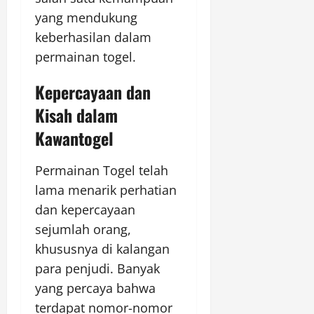
yang mendukung
keberhasilan dalam
permainan togel.
Kepercayaan dan
Kisah dalam
Kawantogel
Permainan Togel telah
lama menarik perhatian
dan kepercayaan
sejumlah orang,
khususnya di kalangan
para penjudi. Banyak
yang percaya bahwa
terdapat nomor-nomor