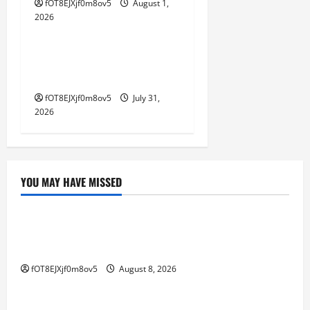
fOT8EJXjf0m8ov5
August 1,
2026
GAME ONLINE
Seluk Beluk Salju 4D: Apa
yang Perlu Anda Tahu
fOT8EJXjf0m8ov5
July 31,
2026
YOU MAY HAVE MISSED
GAME ONLINE
Permainan Slot Online Pulsa: Deposito Lima
Ribu yang Menguntungkan
fOT8EJXjf0m8ov5
August 8, 2026
GAME ONLINE