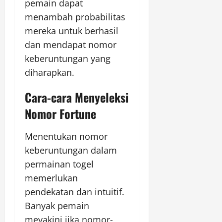
pemain dapat
menambah probabilitas
mereka untuk berhasil
dan mendapat nomor
keberuntungan yang
diharapkan.
Cara-cara Menyeleksi
Nomor Fortune
Menentukan nomor
keberuntungan dalam
permainan togel
memerlukan
pendekatan dan intuitif.
Banyak pemain
meyakini jika nomor-