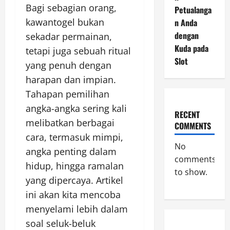
Bagi sebagian orang,
Petualanga
kawantogel bukan
n Anda
dengan
sekadar permainan,
Kuda pada
tetapi juga sebuah ritual
Slot
yang penuh dengan
harapan dan impian.
Tahapan pemilihan
angka-angka sering kali
RECENT
melibatkan berbagai
COMMENTS
cara, termasuk mimpi,
No
angka penting dalam
comments
hidup, hingga ramalan
to show.
yang dipercaya. Artikel
ini akan kita mencoba
menyelami lebih dalam
soal seluk-beluk