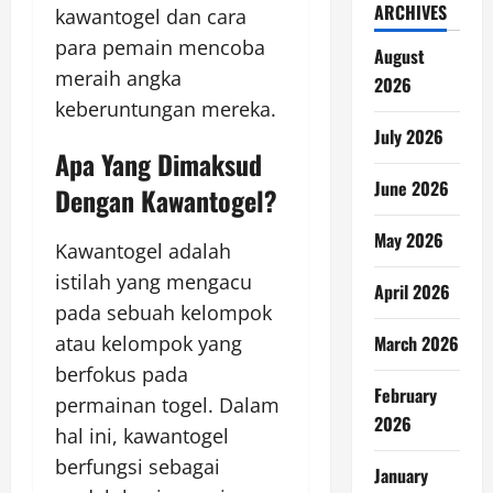
ARCHIVES
kawantogel dan cara
para pemain mencoba
August
meraih angka
2026
keberuntungan mereka.
July 2026
Apa Yang Dimaksud
June 2026
Dengan Kawantogel?
May 2026
Kawantogel adalah
istilah yang mengacu
April 2026
pada sebuah kelompok
atau kelompok yang
March 2026
berfokus pada
February
permainan togel. Dalam
2026
hal ini, kawantogel
berfungsi sebagai
January