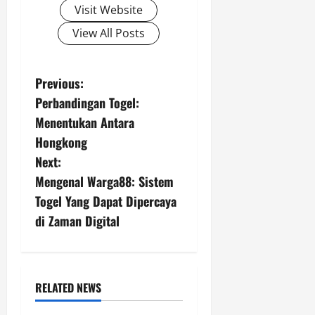
Visit Website
View All Posts
P
Previous:
Perbandingan Togel:
o
Menentukan Antara
s
Hongkong
Next:
t
Mengenal Warga88: Sistem
n
Togel Yang Dapat Dipercaya
di Zaman Digital
a
v
i
RELATED NEWS
GAME ONLINE