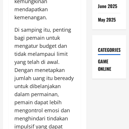
kemungkinan
June 2025
mendapatkan
kemenangan.
May 2025
Di samping itu, penting
bagi pemain untuk
mengatur budget dan
CATEGORIES
tidak melampaui limit
GAME
yang telah di awal.
ONLINE
Dengan menetapkan
jumlah uang itu beready
untuk dibelanjakan
dalam permainan,
pemain dapat lebih
mengontrol emosi dan
menghindari tindakan
impulsif yang dapat