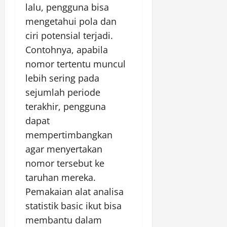
lalu, pengguna bisa
mengetahui pola dan
ciri potensial terjadi.
Contohnya, apabila
nomor tertentu muncul
lebih sering pada
sejumlah periode
terakhir, pengguna
dapat
mempertimbangkan
agar menyertakan
nomor tersebut ke
taruhan mereka.
Pemakaian alat analisa
statistik basic ikut bisa
membantu dalam