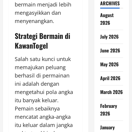
ARCHIVES
bermain menjadi lebih
mengasyikkan dan
August
menyenangkan.
2026
Strategi Bermain di
July 2026
KawanTogel
June 2026
Salah satu kunci untuk
May 2026
memajukan peluang
berhasil di permainan
April 2026
ini adalah dengan
mengetahui pola angka
March 2026
itu banyak keluar.
February
Pemain sebaiknya
2026
mencatat angka-angka
itu keluar dalam jangka
January