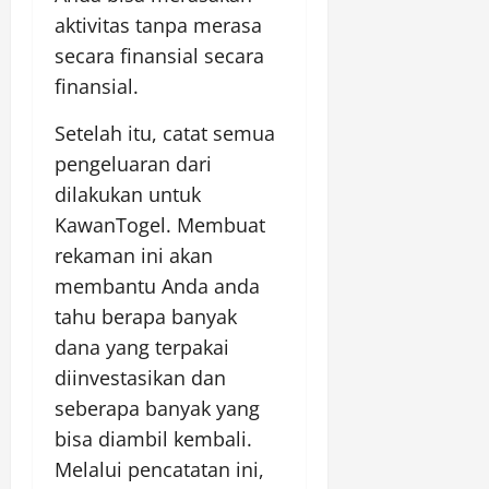
aktivitas tanpa merasa
secara finansial secara
finansial.
Setelah itu, catat semua
pengeluaran dari
dilakukan untuk
KawanTogel. Membuat
rekaman ini akan
membantu Anda anda
tahu berapa banyak
dana yang terpakai
diinvestasikan dan
seberapa banyak yang
bisa diambil kembali.
Melalui pencatatan ini,