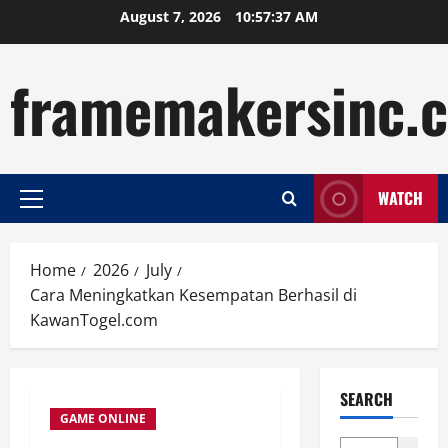
Skip
August 7, 2026
10:57:38 AM
to
content
framemakersinc.
WATCH
Primary
Menu
Home
2026
July
Cara Meningkatkan Kesempatan Berhasil di
KawanTogel.com
SEARCH
GAME ONLINE