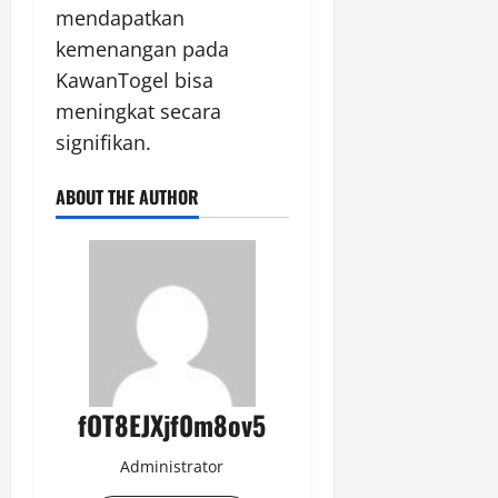
mendapatkan
kemenangan pada
KawanTogel bisa
meningkat secara
signifikan.
ABOUT THE AUTHOR
fOT8EJXjf0m8ov5
Administrator