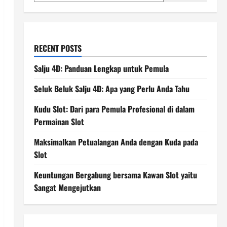
RECENT POSTS
Salju 4D: Panduan Lengkap untuk Pemula
Seluk Beluk Salju 4D: Apa yang Perlu Anda Tahu
Kudu Slot: Dari para Pemula Profesional di dalam
Permainan Slot
Maksimalkan Petualangan Anda dengan Kuda pada
Slot
Keuntungan Bergabung bersama Kawan Slot yaitu
Sangat Mengejutkan