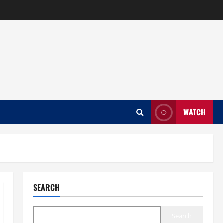
WATCH
SEARCH
Search