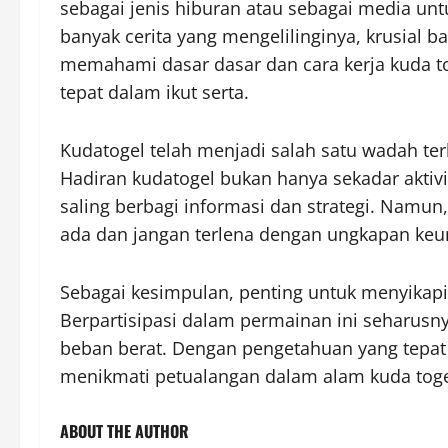
sebagai jenis hiburan atau sebagai media u
banyak cerita yang mengelilinginya, krusial b
memahami dasar dasar dan cara kerja kuda to
tepat dalam ikut serta.
Kudatogel telah menjadi salah satu wadah te
Hadiran kudatogel bukan hanya sekadar aktivi
saling berbagi informasi dan strategi. Namun
ada dan jangan terlena dengan ungkapan ke
Sebagai kesimpulan, penting untuk menyikapi
Berpartisipasi dalam permainan ini seharus
beban berat. Dengan pengetahuan yang tepat 
menikmati petualangan dalam alam kuda toge
ABOUT THE AUTHOR