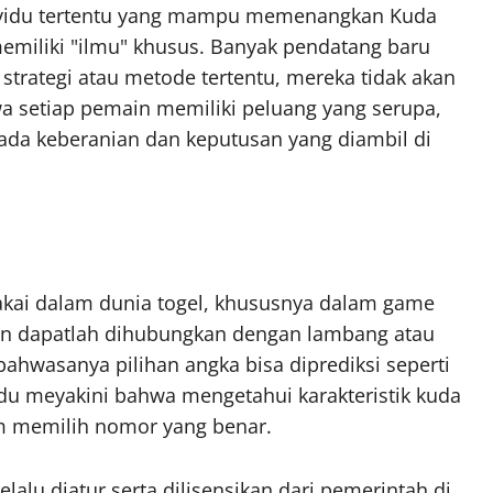
dividu tertentu yang mampu memenangkan Kuda
memiliki "ilmu" khusus. Banyak pendatang baru
strategi atau metode tertentu, mereka tidak akan
hwa setiap pemain memiliki peluang yang serupa,
pada keberanian dan keputusan yang diambil di
pakai dalam dunia togel, khususnya dalam game
kan dapatlah dihubungkan dengan lambang atau
hwasanya pilihan angka bisa diprediksi seperti
du meyakini bahwa mengetahui karakteristik kuda
m memilih nomor yang benar.
elalu diatur serta dilisensikan dari pemerintah di