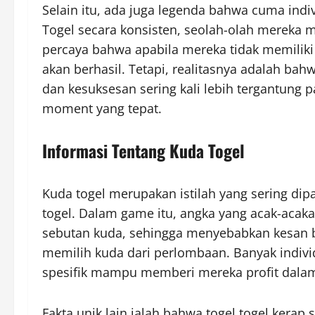
Selain itu, ada juga legenda bahwa cuma in
Togel secara konsisten, seolah-olah mereka 
percaya bahwa apabila mereka tidak memiliki 
akan berhasil. Tetapi, realitasnya adalah ba
dan kesuksesan sering kali lebih tergantung 
moment yang tepat.
Informasi Tentang Kuda Togel
Kuda togel merupakan istilah yang sering di
togel. Dalam game itu, angka yang acak-aca
sebutan kuda, sehingga menyebabkan kesan ba
memilih kuda dari perlombaan. Banyak indivi
spesifik mampu memberi mereka profit dala
Fakta unik lain ialah bahwa togel togel kerap s