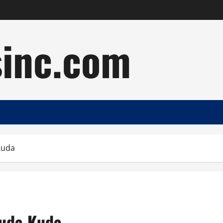
inc.com
Kuda
Kuda Kuda