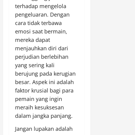
terhadap mengelola
pengeluaran. Dengan
cara tidak terbawa
emosi saat bermain,
mereka dapat
menjauhkan diri dari
perjudian berlebihan
yang sering kali
berujung pada kerugian
besar. Aspek ini adalah
faktor krusial bagi para
pemain yang ingin
meraih kesuksesan
dalam jangka panjang.
Jangan lupakan adalah