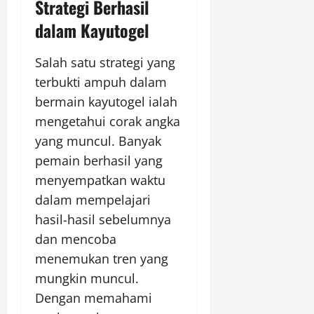
Strategi Berhasil
dalam Kayutogel
Salah satu strategi yang
terbukti ampuh dalam
bermain kayutogel ialah
mengetahui corak angka
yang muncul. Banyak
pemain berhasil yang
menyempatkan waktu
dalam mempelajari
hasil-hasil sebelumnya
dan mencoba
menemukan tren yang
mungkin muncul.
Dengan memahami