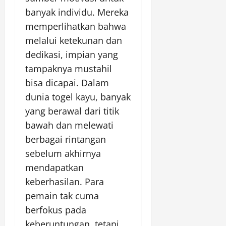
banyak individu. Mereka
memperlihatkan bahwa
melalui ketekunan dan
dedikasi, impian yang
tampaknya mustahil
bisa dicapai. Dalam
dunia togel kayu, banyak
yang berawal dari titik
bawah dan melewati
berbagai rintangan
sebelum akhirnya
mendapatkan
keberhasilan. Para
pemain tak cuma
berfokus pada
keberuntungan, tetapi