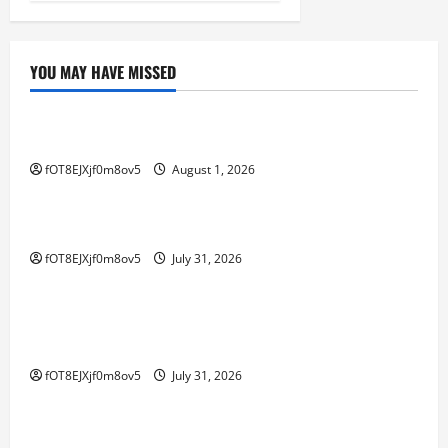
YOU MAY HAVE MISSED
GAME ONLINE
Salju 4D: Panduan Lengkap untuk Pemula
fOT8EJXjf0m8ov5
August 1, 2026
GAME ONLINE
Seluk Beluk Salju 4D: Apa yang Perlu Anda Tahu
fOT8EJXjf0m8ov5
July 31, 2026
GAME ONLINE
Kudu Slot: Dari para Pemula Profesional di
dalam Permainan Slot
fOT8EJXjf0m8ov5
July 31, 2026
GAME ONLINE
Maksimalkan Petualangan Anda dengan Kuda