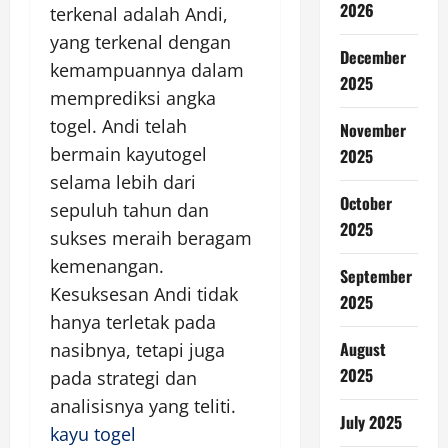
2026
terkenal adalah Andi,
yang terkenal dengan
December
kemampuannya dalam
2025
memprediksi angka
togel. Andi telah
November
bermain kayutogel
2025
selama lebih dari
October
sepuluh tahun dan
2025
sukses meraih beragam
kemenangan.
September
Kesuksesan Andi tidak
2025
hanya terletak pada
August
nasibnya, tetapi juga
2025
pada strategi dan
analisisnya yang teliti.
July 2025
kayu togel