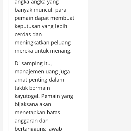
angka-angka yang
banyak muncul, para
pemain dapat membuat
keputusan yang lebih
cerdas dan
meningkatkan peluang
mereka untuk menang.
Di samping itu,
manajemen uang juga
amat penting dalam
taktik bermain
kayutogel. Pemain yang
bijaksana akan
menetapkan batas
anggaran dan
bertanggung jawab