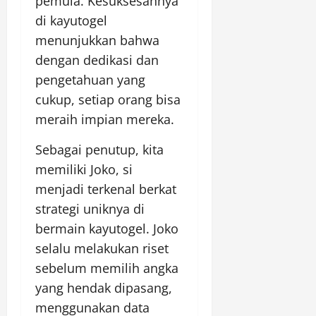
pemula. Kesuksesannya
di kayutogel
menunjukkan bahwa
dengan dedikasi dan
pengetahuan yang
cukup, setiap orang bisa
meraih impian mereka.
Sebagai penutup, kita
memiliki Joko, si
menjadi terkenal berkat
strategi uniknya di
bermain kayutogel. Joko
selalu melakukan riset
sebelum memilih angka
yang hendak dipasang,
menggunakan data