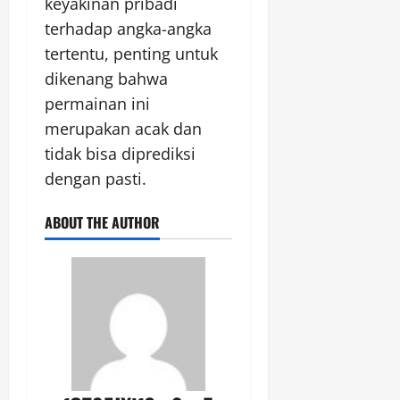
keyakinan pribadi
terhadap angka-angka
tertentu, penting untuk
dikenang bahwa
permainan ini
merupakan acak dan
tidak bisa diprediksi
dengan pasti.
ABOUT THE AUTHOR