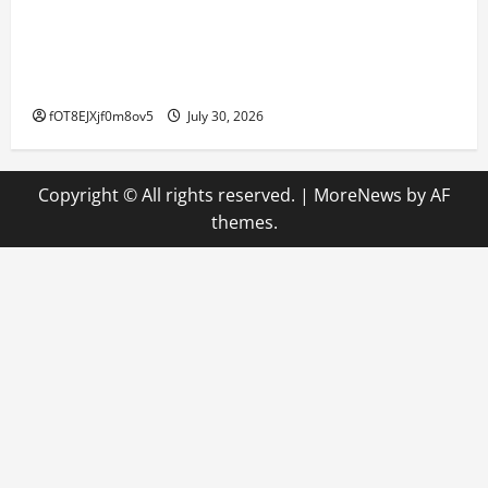
Maksimalkan Petualangan Anda dengan Kuda
pada Slot
fOT8EJXjf0m8ov5
July 30, 2026
Copyright © All rights reserved.
|
MoreNews
by AF
themes.