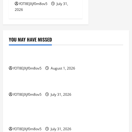
fOT8EJXjf0m8ov5
July 31,
2026
YOU MAY HAVE MISSED
GAME ONLINE
Salju 4D: Panduan Lengkap untuk Pemula
fOT8EJXjf0m8ov5
August 1, 2026
GAME ONLINE
Seluk Beluk Salju 4D: Apa yang Perlu Anda Tahu
fOT8EJXjf0m8ov5
July 31, 2026
GAME ONLINE
Kudu Slot: Dari para Pemula Profesional di
dalam Permainan Slot
fOT8EJXjf0m8ov5
July 31, 2026
GAME ONLINE