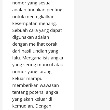
nomor yang sesuai
adalah tindakan penting
untuk meningkatkan
kesempatan menang.
Sebuah cara yang dapat
digunakan adalah
dengan melihat corak
dari hasil undian yang
lalu. Menganalisis angka
yang sering muncul atau
nomor yang jarang
keluar mampu
memberikan wawasan
tentang potensi angka
yang akan keluar di
kemudian. Dengan