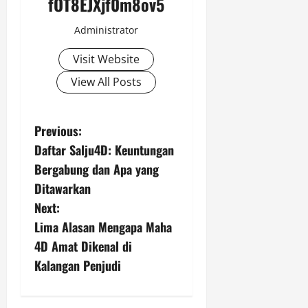
fOT8EJXjf0m8ov5
Administrator
Visit Website
View All Posts
P
Previous:
Daftar Salju4D: Keuntungan
o
Bergabung dan Apa yang
s
Ditawarkan
Next:
t
Lima Alasan Mengapa Maha
n
4D Amat Dikenal di
Kalangan Penjudi
a
v