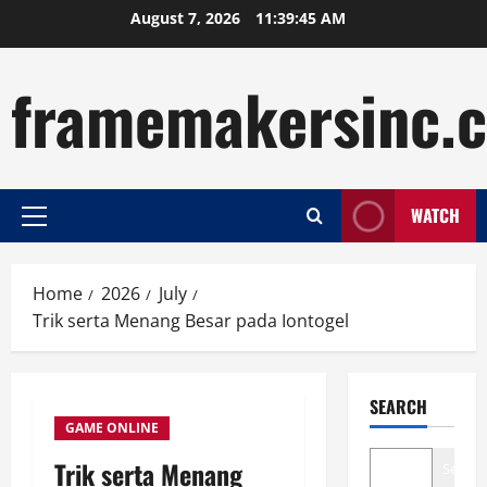
Skip
August 7, 2026
11:39:46 AM
to
content
framemakersinc.
WATCH
Primary
Menu
Home
2026
July
Trik serta Menang Besar pada Iontogel
SEARCH
GAME ONLINE
Trik serta Menang
Search