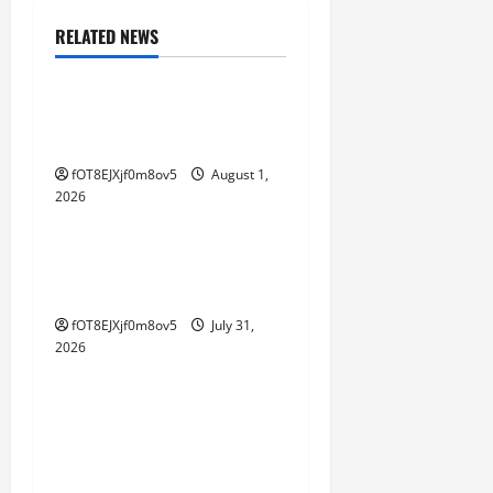
i
RELATED NEWS
GAME ONLINE
g
Salju 4D: Panduan
a
Lengkap untuk Pemula
t
fOT8EJXjf0m8ov5
August 1,
2026
GAME ONLINE
i
Seluk Beluk Salju 4D: Apa
o
yang Perlu Anda Tahu
n
fOT8EJXjf0m8ov5
July 31,
2026
GAME ONLINE
Kudu Slot: Dari para
Pemula Profesional di
dalam Permainan Slot