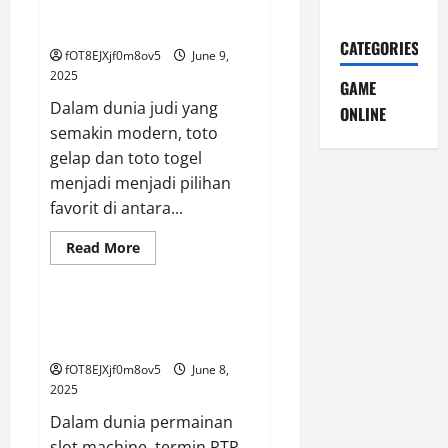
kepada
K pengalaman Mengagumkan
Pemain
bersama Undian Langsung Togel
Slot:
Cari
CATEGORIES
fOT8EJXjf0m8ov5
June 9,
Permainan
yang
2025
GAME
Berpotensi
Untung!
Dalam dunia judi yang
ONLINE
semakin modern, toto
gelap dan toto togel
menjadi menjadi pilihan
favorit di antara...
Read
Read More
more
GAME ONLINE
about
K
pengalaman
Mengagumkan
Slot RTP: Perjalanan Menuju
bersama
kemenangan besar
Undian
Langsung
fOT8EJXjf0m8ov5
June 8,
Togel
2025
Dalam dunia permainan
slot machine, termin RTP