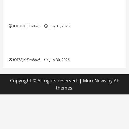
Kudu Slot: Dari para Pemula Profesional di
dalam Permainan Slot
fOT8EJXjf0m8ov5
July 31, 2026
GAME ONLINE
Maksimalkan Petualangan Anda dengan Kuda
pada Slot
fOT8EJXjf0m8ov5
July 30, 2026
Copyright © All rights reserved.
|
MoreNews
by AF
themes.