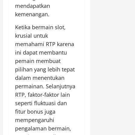
mendapatkan
kemenangan.
Ketika bermain slot,
krusial untuk
memahami RTP karena
ini dapat membantu
pemain membuat
pilihan yang lebih tepat
dalam menentukan
permainan. Selanjutnya
RTP, faktor-faktor lain
seperti fluktuasi dan
fitur bonus juga
mempengaruhi
pengalaman bermain,