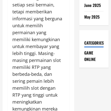
setiap sesi bermain,
June 2025
tetapi memberikan
May 2025
informasi yang berguna
untuk memilih
permainan yang
memiliki kemungkinan
CATEGORIES
untuk membayar yang
GAME
lebih tinggi. Masing-
ONLINE
masing permainan slot
memiliki RTP yang
berbeda-beda, dan
sering pemain lebih
memilih slot dengan
RTP yang tinggi untuk
meningkatkan
kemungkinan mereka