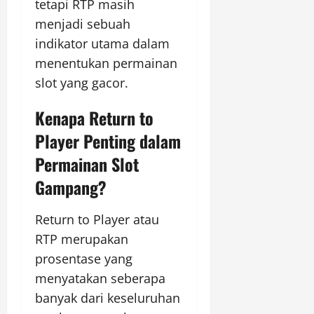
tetapi RTP masih
menjadi sebuah
indikator utama dalam
menentukan permainan
slot yang gacor.
Kenapa Return to
Player Penting dalam
Permainan Slot
Gampang?
Return to Player atau
RTP merupakan
prosentase yang
menyatakan seberapa
banyak dari keseluruhan