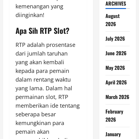
ARCHIVES
kemenangan yang
diinginkan!
August
2026
Apa Sih RTP Slot?
July 2026
RTP adalah prosentase
June 2026
dari jumlah taruhan
yang akan kembali
May 2026
kepada para pemain
dalam rentang waktu
April 2026
yang lama. Dalam hal
permainan slot, RTP
March 2026
memberikan ide tentang
February
seberapa besar
2026
kemungkinan para
pemain akan
January