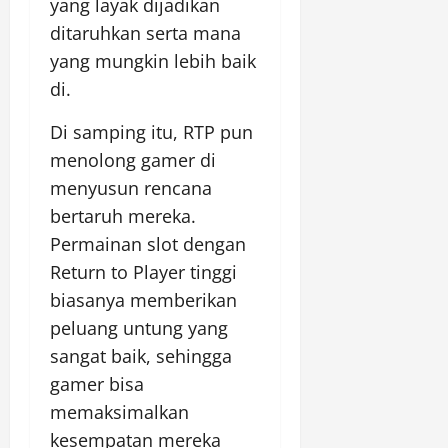
yang layak dijadikan
ditaruhkan serta mana
yang mungkin lebih baik
di.
Di samping itu, RTP pun
menolong gamer di
menyusun rencana
bertaruh mereka.
Permainan slot dengan
Return to Player tinggi
biasanya memberikan
peluang untung yang
sangat baik, sehingga
gamer bisa
memaksimalkan
kesempatan mereka