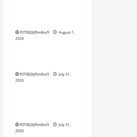
i
Salju 4D: Panduan
g
Lengkap untuk Pemula
a
fOT8EJXjf0m8ov5
August 1,
2026
t
GAME ONLINE
i
Seluk Beluk Salju 4D: Apa
yang Perlu Anda Tahu
o
fOT8EJXjf0m8ov5
July 31,
n
2026
GAME ONLINE
Kudu Slot: Dari para
Pemula Profesional di
dalam Permainan Slot
fOT8EJXjf0m8ov5
July 31,
2026