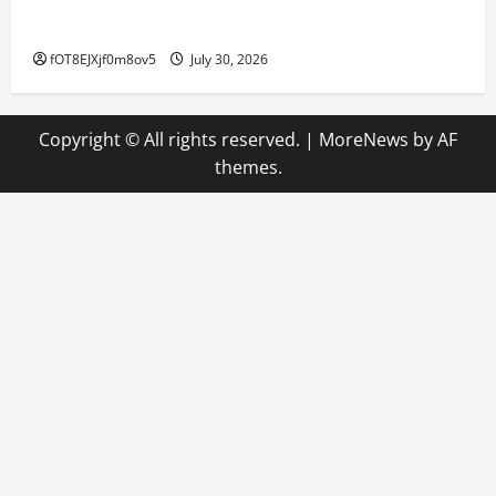
pada Slot
fOT8EJXjf0m8ov5
July 30, 2026
Copyright © All rights reserved.
|
MoreNews
by AF
themes.