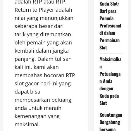
adalah RTP atau RTP.
Kudu Slot:
Return to Player adalah
Dari para
nilai yang menunjukkan
Pemula
Profesional
seberapa besar dari
di dalam
tarik yang ditempatkan
Permainan
oleh pemain yang akan
Slot
kembali dalam jangka
panjang. Dalam tulisan
Maksimalka
n
kali ini, kami akan
Petualanga
membahas bocoran RTP
n Anda
slot gacor hari ini yang
dengan
dapat bisa
Kuda pada
membesarkan peluang
Slot
anda untuk meraih
Keuntungan
kemenangan yang
Bergabung
maksimal.
bersama