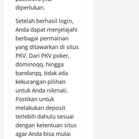
diperlukan.
Setelah berhasil login,
Anda dapat menjelajahi
berbagai permainan
yang ditawarkan di situs
PKV. Dari PKV poker,
dominoqq, hingga
bandarqq, tidak ada
kekurangan pilihan
untuk Anda nikmati.
Pastikan untuk
melakukan deposit
terlebih dahulu sesuai
dengan ketentuan situs
agar Anda bisa mulai