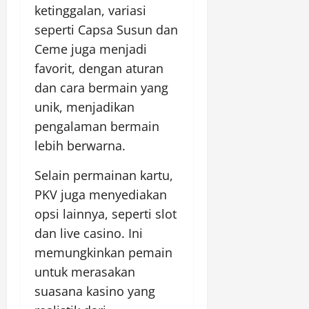
ketinggalan, variasi
seperti Capsa Susun dan
Ceme juga menjadi
favorit, dengan aturan
dan cara bermain yang
unik, menjadikan
pengalaman bermain
lebih berwarna.
Selain permainan kartu,
PKV juga menyediakan
opsi lainnya, seperti slot
dan live casino. Ini
memungkinkan pemain
untuk merasakan
suasana kasino yang