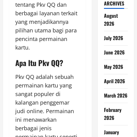
ARCHIVES
tentang Pkv QQ dan
berbagai layanan terkait
August
yang menjadikannya
2026
pilihan utama bagi para
July 2026
pencinta permainan
kartu.
June 2026
Apa Itu Pkv QQ?
May 2026
Pkv QQ adalah sebuah
April 2026
permainan kartu yang
sangat populer di
March 2026
kalangan penggemar
February
judi online. Permainan
2026
ini menawarkan
berbagai jenis
January
permainan kartu seperti