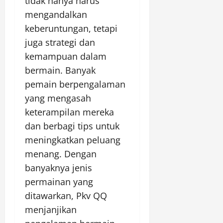
tidak hanya harus
mengandalkan
keberuntungan, tetapi
juga strategi dan
kemampuan dalam
bermain. Banyak
pemain berpengalaman
yang mengasah
keterampilan mereka
dan berbagi tips untuk
meningkatkan peluang
menang. Dengan
banyaknya jenis
permainan yang
ditawarkan, Pkv QQ
menjanjikan