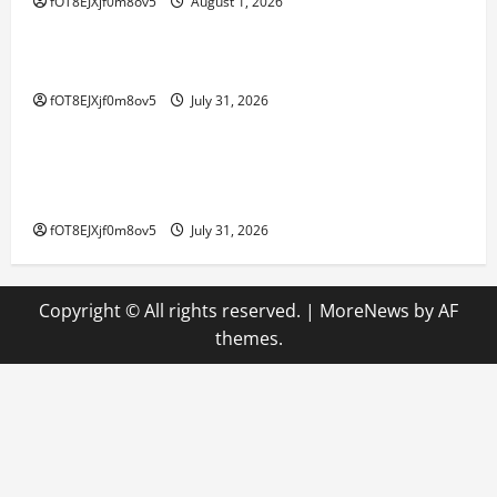
fOT8EJXjf0m8ov5
August 1, 2026
GAME ONLINE
Seluk Beluk Salju 4D: Apa yang Perlu Anda Tahu
fOT8EJXjf0m8ov5
July 31, 2026
GAME ONLINE
Kudu Slot: Dari para Pemula Profesional di
dalam Permainan Slot
fOT8EJXjf0m8ov5
July 31, 2026
Copyright © All rights reserved.
|
MoreNews
by AF
themes.