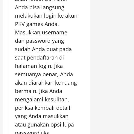
Anda bisa langsung
melakukan login ke akun
PKV games Anda.
Masukkan username
dan password yang
sudah Anda buat pada
saat pendaftaran di
halaman login. Jika
semuanya benar, Anda
akan diarahkan ke ruang
bermain. Jika Anda
mengalami kesulitan,
periksa kembali detail
yang Anda masukkan
atau gunakan opsi lupa
password jika