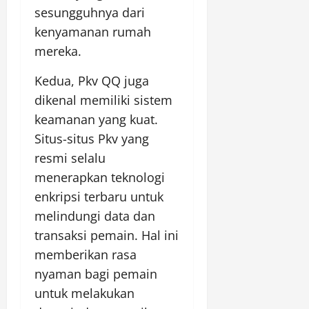
sesungguhnya dari
kenyamanan rumah
mereka.
Kedua, Pkv QQ juga
dikenal memiliki sistem
keamanan yang kuat.
Situs-situs Pkv yang
resmi selalu
menerapkan teknologi
enkripsi terbaru untuk
melindungi data dan
transaksi pemain. Hal ini
memberikan rasa
nyaman bagi pemain
untuk melakukan