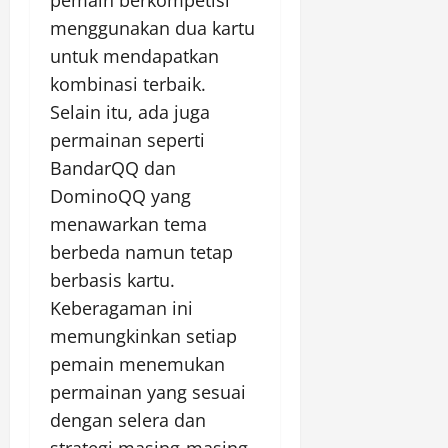
pemain berkompetisi
menggunakan dua kartu
untuk mendapatkan
kombinasi terbaik.
Selain itu, ada juga
permainan seperti
BandarQQ dan
DominoQQ yang
menawarkan tema
berbeda namun tetap
berbasis kartu.
Keberagaman ini
memungkinkan setiap
pemain menemukan
permainan yang sesuai
dengan selera dan