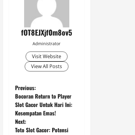
fOT8EJXjf0m8ov5
Administrator
Visit Website
View All Posts
P
Previous:
Bocoran Return to Player
o
Slot Gacor Untuk Hari Ini:
s
Kesempatan Emas!
Next:
t
Toto Slot Gacor: Potensi