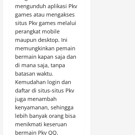
mengunduh aplikasi Pkv
games atau mengakses
situs Pkv games melalui
perangkat mobile
maupun desktop. Ini
memungkinkan pemain
bermain kapan saja dan
di mana saja, tanpa
batasan waktu.
Kemudahan login dan
daftar di situs-situs Pkv
juga menambah
kenyamanan, sehingga
lebih banyak orang bisa
menikmati keseruan
bermain Pkv QQ.