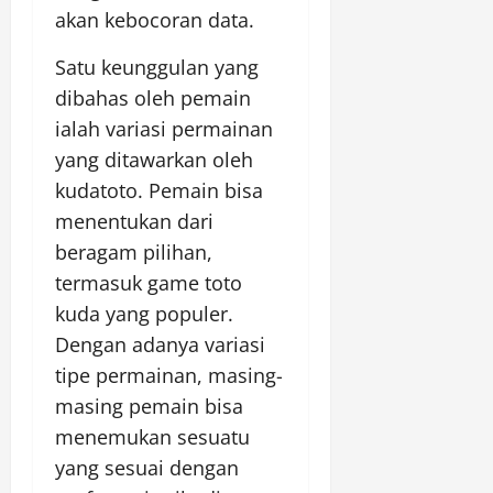
akan kebocoran data.
Satu keunggulan yang
dibahas oleh pemain
ialah variasi permainan
yang ditawarkan oleh
kudatoto. Pemain bisa
menentukan dari
beragam pilihan,
termasuk game toto
kuda yang populer.
Dengan adanya variasi
tipe permainan, masing-
masing pemain bisa
menemukan sesuatu
yang sesuai dengan