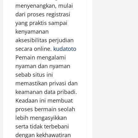
menyenangkan, mulai
dari proses registrasi
yang praktis sampai
kenyamanan
aksesibilitas perjudian
secara online.
kudatoto
Pemain mengalami
nyaman dan nyaman
sebab situs ini
memastikan privasi dan
keamanan data pribadi.
Keadaan ini membuat
proses bermain seolah
lebih mengasyikkan
serta tidak terbebani
dengan kekhawatiran