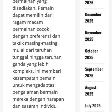
permainan yang
2026
disediakan. Pemain
December
dapat memilih dari
2025
ragam macam
permainan cocok
November
dengan preferensi dan
2025
taktik masing-masing,
mulai dari taruhan
October
tunggal hingga taruhan
2025
ganda yang lebih
September
kompleks. Ini memberi
2025
kesempatan pemain
untuk mengadaptasi
August
pengalaman bermain
2025
mereka dengan harapan
July 2025
dan sasaran individu.