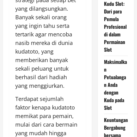
strategi pada setiap bet
Kudu Slot:
yang dilangsungkan.
Dari para
Banyak sekali orang
Pemula
yang ingin tahu serta
Profesional
tertarik agar mencoba
di dalam
Permainan
nasib mereka di dunia
Slot
kudatoto, yang
memberikan banyak
Maksimalka
sekali peluang untuk
n
berhasil dari hadiah
Petualanga
n Anda
yang menggiurkan.
dengan
Terdapat sejumlah
Kuda pada
faktor kenapa kudatoto
Slot
memikat para pemain,
Keuntungan
mulai dari cara bermain
Bergabung
yang mudah hingga
bersama