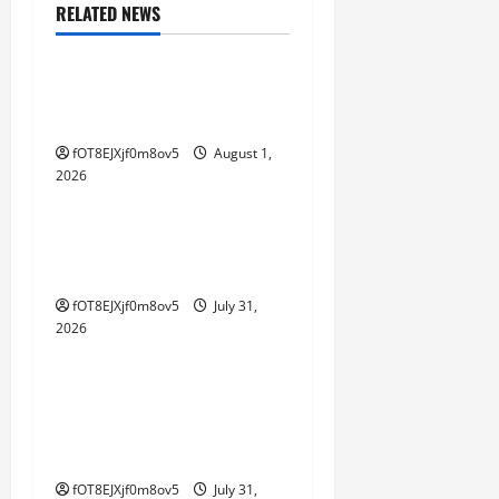
v
RELATED NEWS
GAME ONLINE
i
Salju 4D: Panduan
g
Lengkap untuk Pemula
a
fOT8EJXjf0m8ov5
August 1,
2026
t
GAME ONLINE
i
Seluk Beluk Salju 4D: Apa
yang Perlu Anda Tahu
o
fOT8EJXjf0m8ov5
July 31,
n
2026
GAME ONLINE
Kudu Slot: Dari para
Pemula Profesional di
dalam Permainan Slot
fOT8EJXjf0m8ov5
July 31,