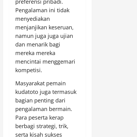
preferensi pribadi.
Pengalaman ini tidak
menyediakan
menjanjikan keseruan,
namun juga juga ujian
dan menarik bagi
mereka mereka
mencintai menggemari
kompetisi.
Masyarakat pemain
kudatoto juga termasuk
bagian penting dari
pengalaman bermain.
Para peserta kerap
berbagi strategi, trik,
serta kisah sukses