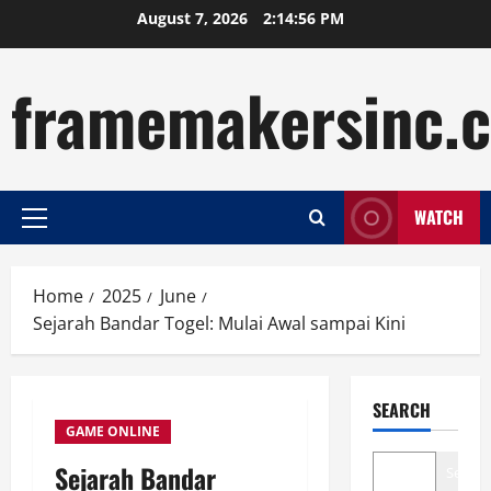
Skip
August 7, 2026
2:14:57 PM
to
content
framemakersinc.
WATCH
Primary
Menu
Home
2025
June
Sejarah Bandar Togel: Mulai Awal sampai Kini
SEARCH
GAME ONLINE
Sejarah Bandar
Search