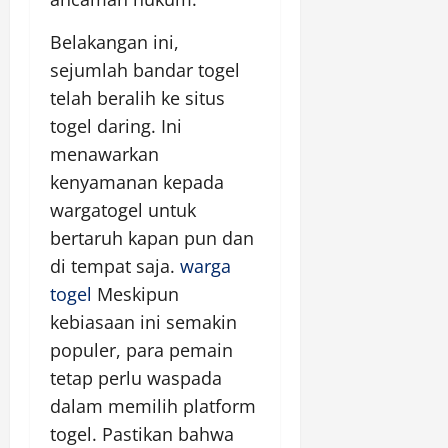
Belakangan ini,
sejumlah bandar togel
telah beralih ke situs
togel daring. Ini
menawarkan
kenyamanan kepada
wargatogel untuk
bertaruh kapan pun dan
di tempat saja.
warga
togel
Meskipun
kebiasaan ini semakin
populer, para pemain
tetap perlu waspada
dalam memilih platform
togel. Pastikan bahwa