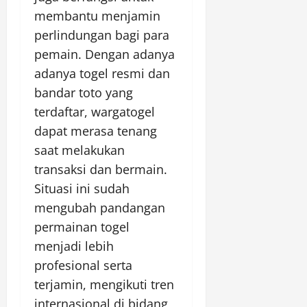
membantu menjamin
perlindungan bagi para
pemain. Dengan adanya
adanya togel resmi dan
bandar toto yang
terdaftar, wargatogel
dapat merasa tenang
saat melakukan
transaksi dan bermain.
Situasi ini sudah
mengubah pandangan
permainan togel
menjadi lebih
profesional serta
terjamin, mengikuti tren
internasional di bidang