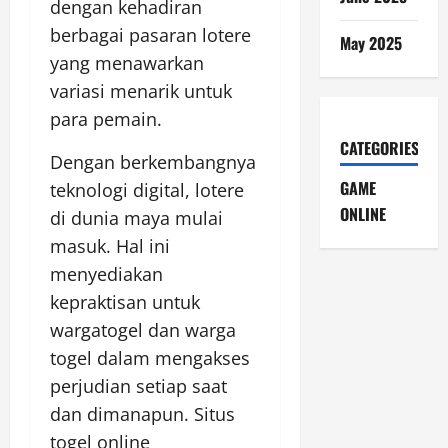
dengan kehadiran
berbagai pasaran lotere
May 2025
yang menawarkan
variasi menarik untuk
para pemain.
CATEGORIES
Dengan berkembangnya
GAME
teknologi digital, lotere
ONLINE
di dunia maya mulai
masuk. Hal ini
menyediakan
kepraktisan untuk
wargatogel dan warga
togel dalam mengakses
perjudian setiap saat
dan dimanapun. Situs
togel online