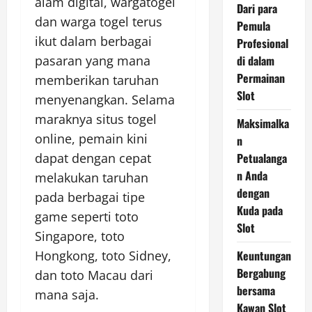
alam digital, wargatogel
Dari para
dan warga togel terus
Pemula
ikut dalam berbagai
Profesional
pasaran yang mana
di dalam
Permainan
memberikan taruhan
Slot
menyenangkan. Selama
maraknya situs togel
Maksimalka
online, pemain kini
n
dapat dengan cepat
Petualanga
n Anda
melakukan taruhan
dengan
pada berbagai tipe
Kuda pada
game seperti toto
Slot
Singapore, toto
Hongkong, toto Sidney,
Keuntungan
Bergabung
dan toto Macau dari
bersama
mana saja.
Kawan Slot