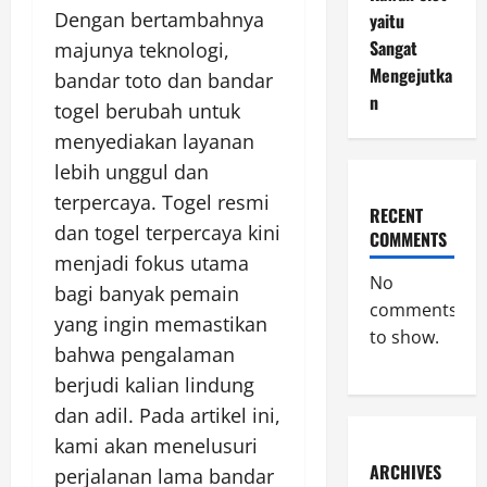
Dengan bertambahnya
yaitu
Sangat
majunya teknologi,
Mengejutka
bandar toto dan bandar
n
togel berubah untuk
menyediakan layanan
lebih unggul dan
terpercaya. Togel resmi
RECENT
dan togel terpercaya kini
COMMENTS
menjadi fokus utama
No
bagi banyak pemain
comments
yang ingin memastikan
to show.
bahwa pengalaman
berjudi kalian lindung
dan adil. Pada artikel ini,
kami akan menelusuri
ARCHIVES
perjalanan lama bandar