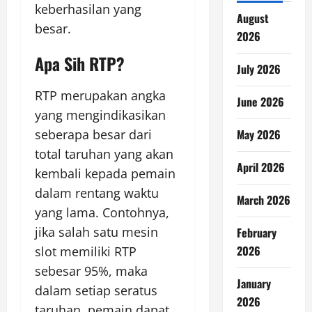
keberhasilan yang
August
besar.
2026
Apa Sih RTP?
July 2026
RTP merupakan angka
June 2026
yang mengindikasikan
seberapa besar dari
May 2026
total taruhan yang akan
April 2026
kembali kepada pemain
dalam rentang waktu
March 2026
yang lama. Contohnya,
jika salah satu mesin
February
2026
slot memiliki RTP
sebesar 95%, maka
January
dalam setiap seratus
2026
taruhan, pemain dapat