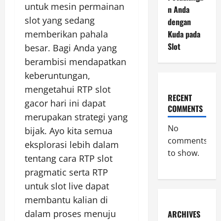
untuk mesin permainan
n Anda
slot yang sedang
dengan
memberikan pahala
Kuda pada
Slot
besar. Bagi Anda yang
berambisi mendapatkan
keberuntungan,
mengetahui RTP slot
RECENT
gacor hari ini dapat
COMMENTS
merupakan strategi yang
No
bijak. Ayo kita semua
comments
eksplorasi lebih dalam
to show.
tentang cara RTP slot
pragmatic serta RTP
untuk slot live dapat
membantu kalian di
dalam proses menuju
ARCHIVES