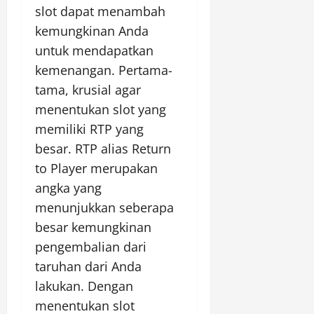
slot dapat menambah
kemungkinan Anda
untuk mendapatkan
kemenangan. Pertama-
tama, krusial agar
menentukan slot yang
memiliki RTP yang
besar. RTP alias Return
to Player merupakan
angka yang
menunjukkan seberapa
besar kemungkinan
pengembalian dari
taruhan dari Anda
lakukan. Dengan
menentukan slot