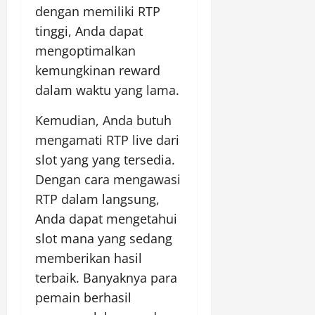
dengan memiliki RTP
tinggi, Anda dapat
mengoptimalkan
kemungkinan reward
dalam waktu yang lama.
Kemudian, Anda butuh
mengamati RTP live dari
slot yang yang tersedia.
Dengan cara mengawasi
RTP dalam langsung,
Anda dapat mengetahui
slot mana yang sedang
memberikan hasil
terbaik. Banyaknya para
pemain berhasil