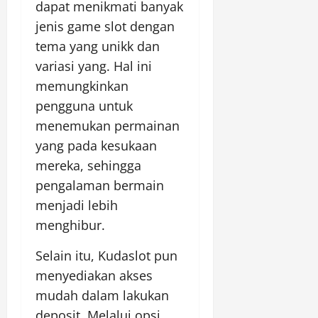
dapat menikmati banyak
jenis game slot dengan
tema yang unikk dan
variasi yang. Hal ini
memungkinkan
pengguna untuk
menemukan permainan
yang pada kesukaan
mereka, sehingga
pengalaman bermain
menjadi lebih
menghibur.
Selain itu, Kudaslot pun
menyediakan akses
mudah dalam lakukan
deposit. Melalui opsi