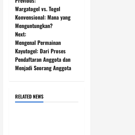
P
Previous:
Wargatogel vs. Togel
o
Konvensional: Mana yang
s
Menguntungkan?
Next:
t
Mengenal Permainan
n
Kayutogel: Dari Proses
Pendaftaran Anggota dan
a
Menjadi Seorang Anggota
v
i
RELATED NEWS
g
GAME ONLINE
a
Permainan Slot Online
Pulsa: Deposito Lima
t
Ribu yang