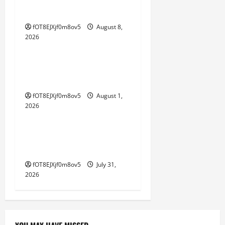
i
Menguntungkan
o
fOT8EJXjf0m8ov5
August 8,
2026
GAME ONLINE
n
Salju 4D: Panduan
Lengkap untuk Pemula
fOT8EJXjf0m8ov5
August 1,
2026
GAME ONLINE
Seluk Beluk Salju 4D: Apa
yang Perlu Anda Tahu
fOT8EJXjf0m8ov5
July 31,
2026