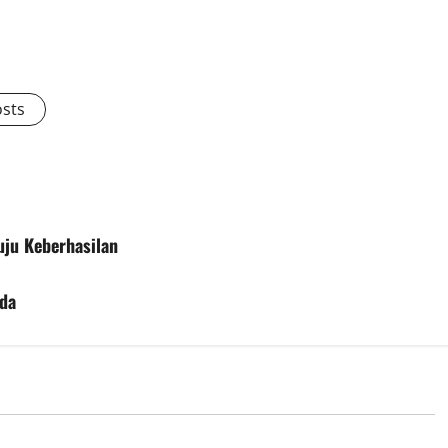
osts
ju Keberhasilan
da
E
GAME ONLINE