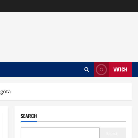
WATCH
ggota
SEARCH
Search