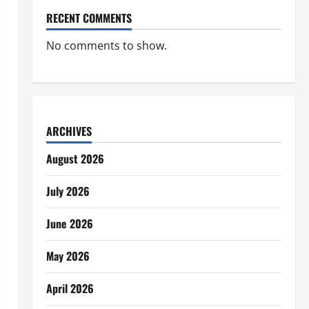
RECENT COMMENTS
No comments to show.
ARCHIVES
August 2026
July 2026
June 2026
May 2026
April 2026