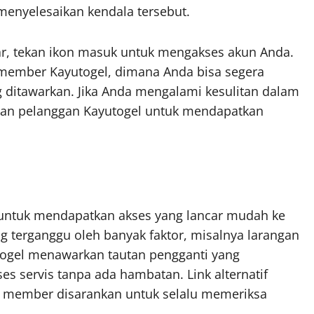
menyelesaikan kendala tersebut.
r, tekan ikon masuk untuk mengakses akun Anda.
 member Kayutogel, dimana Anda bisa segera
g ditawarkan. Jika Anda mengalami kesulitan dalam
an pelanggan Kayutogel untuk mendapatkan
al untuk mendapatkan akses yang lancar mudah ke
ng terganggu oleh banyak faktor, misalnya larangan
togel menawarkan tautan pengganti yang
 servis tanpa ada hambatan. Link alternatif
adi member disarankan untuk selalu memeriksa