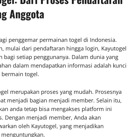
ng Anggota
bagi penggemar permainan togel di Indonesia.
mulai dari pendaftaran hingga login, Kayutogel
bagi setiap penggunanya. Dalam dunia yang
udahan dalam mendapatkan informasi adalah kunci
bermain togel.
ogel merupakan proses yang mudah. Prosesnya
at menjadi bagian menjadi member. Selain itu,
ikan anda tetap bisa mengakses platform ini
s. Dengan menjadi member, Anda akan
arkan oleh Kayutogel, yang menjadikan
n menguntungkan.