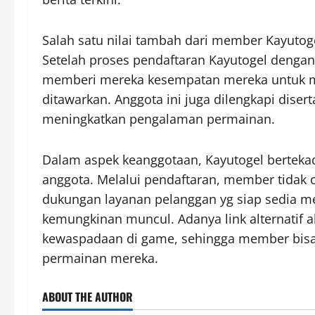
Salah satu nilai tambah dari member Kayutoge
Setelah proses pendaftaran Kayutogel dengan
memberi mereka kesempatan mereka untuk me
ditawarkan. Anggota ini juga dilengkapi diser
meningkatkan pengalaman permainan.
Dalam aspek keanggotaan, Kayutogel bertekad
anggota. Melalui pendaftaran, member tidak 
dukungan layanan pelanggan yg siap sedia 
kemungkinan muncul. Adanya link alternatif
kewaspadaan di game, sehingga member bisa
permainan mereka.
ABOUT THE AUTHOR