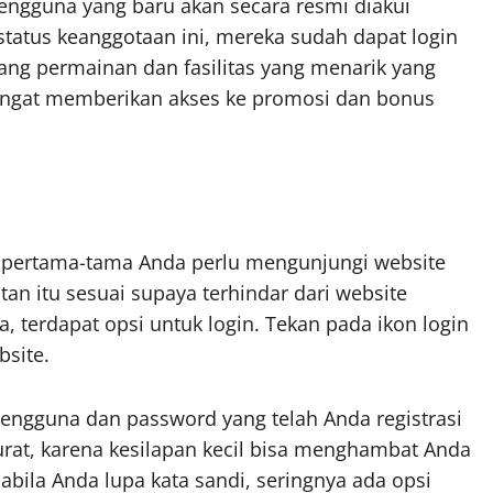
 pengguna yang baru akan secara resmi diakui
status keanggotaan ini, mereka sudah dapat login
ng permainan dan fasilitas yang menarik yang
sangat memberikan akses ke promosi dan bonus
 pertama-tama Anda perlu mengunjungi website
tan itu sesuai supaya terhindar dari website
 terdapat opsi untuk login. Tekan pada ikon login
bsite.
pengguna dan password yang telah Anda registrasi
urat, karena kesilapan kecil bisa menghambat Anda
abila Anda lupa kata sandi, seringnya ada opsi