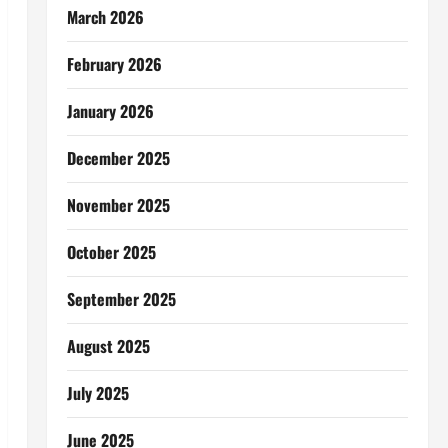
March 2026
February 2026
January 2026
December 2025
November 2025
October 2025
September 2025
August 2025
July 2025
June 2025