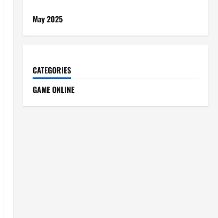
May 2025
CATEGORIES
GAME ONLINE