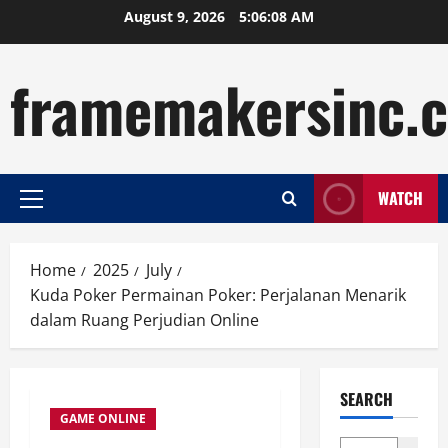
Skip
August 9, 2026
5:06:09 AM
to
content
framemakersinc.
WATCH
Primary
Menu
Home
2025
July
Kuda Poker Permainan Poker: Perjalanan Menarik
dalam Ruang Perjudian Online
SEARCH
GAME ONLINE