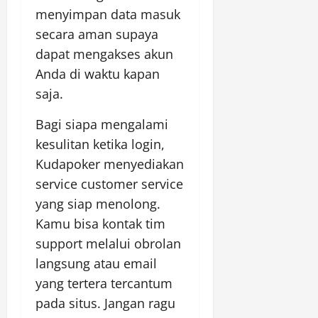
menyimpan data masuk
secara aman supaya
dapat mengakses akun
Anda di waktu kapan
saja.
Bagi siapa mengalami
kesulitan ketika login,
Kudapoker menyediakan
service customer service
yang siap menolong.
Kamu bisa kontak tim
support melalui obrolan
langsung atau email
yang tertera tercantum
pada situs. Jangan ragu