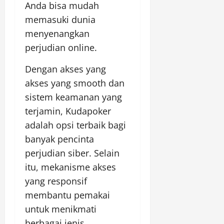
Anda bisa mudah
memasuki dunia
menyenangkan
perjudian online.
Dengan akses yang
akses yang smooth dan
sistem keamanan yang
terjamin, Kudapoker
adalah opsi terbaik bagi
banyak pencinta
perjudian siber. Selain
itu, mekanisme akses
yang responsif
membantu pemakai
untuk menikmati
berbagai jenis