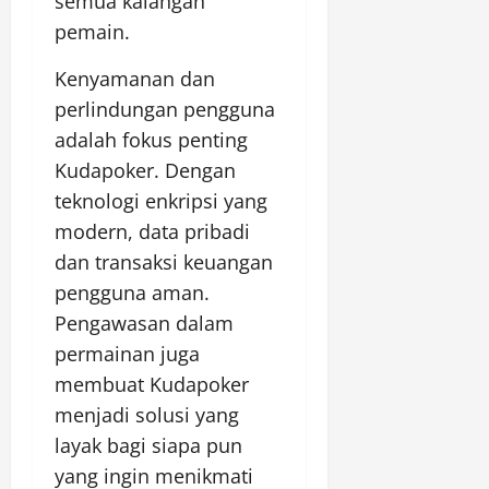
semua kalangan
pemain.
Kenyamanan dan
perlindungan pengguna
adalah fokus penting
Kudapoker. Dengan
teknologi enkripsi yang
modern, data pribadi
dan transaksi keuangan
pengguna aman.
Pengawasan dalam
permainan juga
membuat Kudapoker
menjadi solusi yang
layak bagi siapa pun
yang ingin menikmati