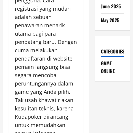
pengguna. Cara
June 2025
registrasi yang mudah
adalah sebuah
May 2025
penawaran menarik
utama bagi para
pendatang baru. Dengan
cuma melakukan
CATEGORIES
pendaftaran di website,
GAME
pemain langsung bisa
ONLINE
segara mencoba
peruntungannya dalam
game yang Anda pilih.
Tak usah khawatir akan
kesulitan teknis, karena
Kudapoker dirancang
untuk memudahkan