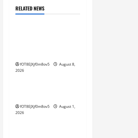
v
RELATED NEWS
GAME ONLINE
i
Permainan Slot Online
g
Pulsa: Deposito Lima
a
Ribu yang
Menguntungkan
t
fOT8EJXjf0m8ov5
August 8,
i
2026
GAME ONLINE
o
Salju 4D: Panduan
n
Lengkap untuk Pemula
fOT8EJXjf0m8ov5
August 1,
2026
GAME ONLINE
Seluk Beluk Salju 4D: Apa