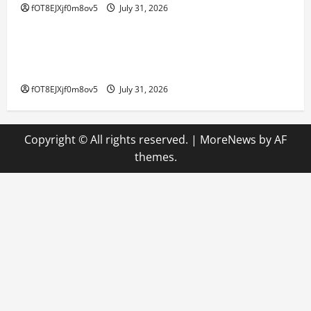
fOT8EJXjf0m8ov5
July 31, 2026
GAME ONLINE
Kudu Slot: Dari para Pemula Profesional di
dalam Permainan Slot
fOT8EJXjf0m8ov5
July 31, 2026
Copyright © All rights reserved.
|
MoreNews
by AF
themes.