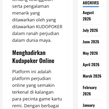
ARCHIVES
serta pengalaman
August
menarik yang
2026
ditawarkan oleh yang
ditawarkan KUDOPOKER
July 2026
dalam ranah perjudian
dalam dunia maya.
June 2026
Menghadirkan
May 2026
Kudapoker Online
April 2026
Platform ini adalah
March 2026
platform perjudian
online yang semakin
February
terkenal di kalangan
2026
para pecinta game kartu
January
remi. Dengan berbagai