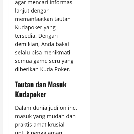
agar mencari informasi
lanjut dengan
memanfaatkan tautan
Kudapoker yang
tersedia. Dengan
demikian, Anda bakal
selalu bisa menikmati
semua game seru yang
diberikan Kuda Poker.
Tautan dan Masuk
Kudapoker
Dalam dunia judi online,
masuk yang mudah dan
praktis amat krusial
untuk pengalaman