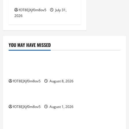
yang Perlu Anda Tahu
fOT8EJXjf0m8ov5
July 31,
2026
YOU MAY HAVE MISSED
GAME ONLINE
Permainan Slot Online Pulsa: Deposito Lima
Ribu yang Menguntungkan
fOT8EJXjf0m8ov5
August 8, 2026
GAME ONLINE
Salju 4D: Panduan Lengkap untuk Pemula
fOT8EJXjf0m8ov5
August 1, 2026
GAME ONLINE
Seluk Beluk Salju 4D: Apa yang Perlu Anda Tahu