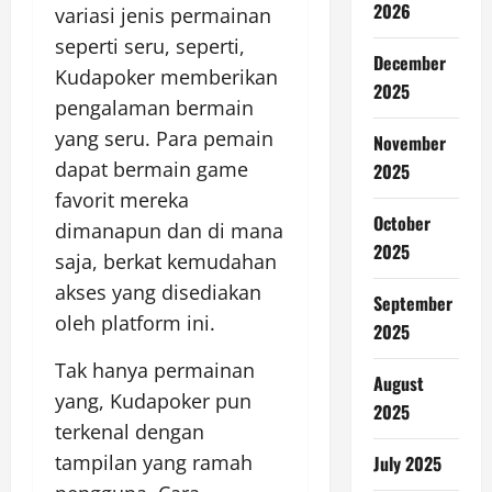
2026
variasi jenis permainan
seperti seru, seperti,
December
Kudapoker memberikan
2025
pengalaman bermain
yang seru. Para pemain
November
dapat bermain game
2025
favorit mereka
October
dimanapun dan di mana
2025
saja, berkat kemudahan
akses yang disediakan
September
oleh platform ini.
2025
Tak hanya permainan
August
yang, Kudapoker pun
2025
terkenal dengan
tampilan yang ramah
July 2025