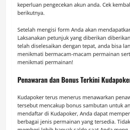
keperluan pengecekan akun anda. Cek kembali
berikutnya.
Setelah mengisi form Anda akan mendapatkan
Laksanakan petunjuk yang diberikan diberika
telah diselesaikan dengan tepat, anda bisa 
menikmati bermacam-macam permainan serta
menikmati permainan!
Penawaran dan Bonus Terkini Kudapoke
Kudapoker terus menerus menawarkan penaw
tersebut mencakup bonus sambutan untuk ang
mendaftar di Kudapoker, Anda dapat memper
berbagai jenis permainan yang tersedia. Tida
memberi lebih banyak saldo saat Anda meng-