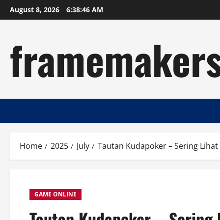
Skip
August 8, 2026
6:38:47 AM
to
content
framemakers
Home
2025
July
Tautan Kudapoker – Sering Lihat
GAME ONLINE
Tautan Kudapoker – Sering 