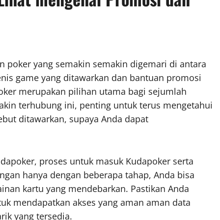
n poker yang semakin semakin digemari di antara
jenis game yang ditawarkan dan bantuan promosi
ker merupakan pilihan utama bagi sejumlah
kin terhubung ini, penting untuk terus mengetahui
ebut ditawarkan, supaya Anda dapat
udapoker, proses untuk masuk Kudapoker serta
ngan hanya dengan beberapa tahap, Anda bisa
inan kartu yang mendebarkan. Pastikan Anda
ntuk mendapatkan akses yang aman aman data
ik yang tersedia.