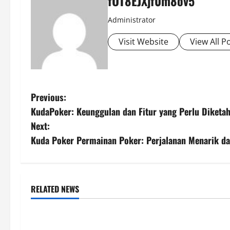
fOT8EJXjf0m8ov5
Administrator
Visit Website
View All P
P
Previous:
KudaPoker: Keunggulan dan Fitur yang Perlu Diketah
o
Next:
s
Kuda Poker Permainan Poker: Perjalanan Menarik da
t
n
RELATED NEWS
GAME ONLINE
GAME ONLIN
a
Salju 4D: Panduan Lengkap untuk
Seluk Beluk Sa
v