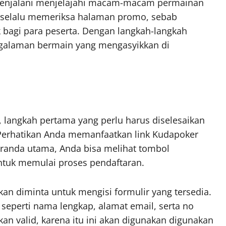
 menjalani menjelajahi macam-macam permainan
uk selalu memeriksa halaman promo, sebab
bagi para peserta. Dengan langkah-langkah
ngalaman bermain yang mengasyikkan di
langkah pertama yang perlu harus diselesaikan
 Perhatikan Anda memanfaatkan link Kudapoker
beranda utama, Anda bisa melihat tombol
untuk memulai proses pendaftaran.
an diminta untuk mengisi formulir yang tersedia.
 seperti nama lengkap, alamat email, serta no
an valid, karena itu ini akan digunakan digunakan