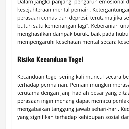
Dalam jangka panjang, pengaruh emosional 
kesejahteraan mental pemain. Ketergantunga
perasaan cemas dan depresi, terutama jika se
butuh satu kemenangan lagi”. Keberanian unt
menghasilkan dampak buruk, baik pada hubun
mempengaruhi kesehatan mental secara kese
Risiko Kecanduan Togel
Kecanduan togel sering kali muncul secara be
terhadap permainan. Pemain mungkin merasa
terutama dengan janji hadiah besar yang dita
perasaan ingin menang dapat memicu perilaku
mengabaikan tanggung jawab sehari-hari. Ke
yang signifikan terhadap kehidupan sosial d