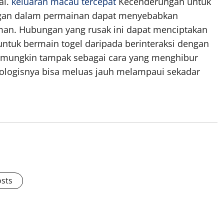
al.
keluaran macau tercepat
Kecenderungan untuk
ngan dalam permainan dapat menyebabkan
man. Hubungan yang rusak ini dapat menciptakan
 untuk bermain togel daripada berinteraksi dengan
l mungkin tampak sebagai cara yang menghibur
ologisnya bisa meluas jauh melampaui sekadar
osts