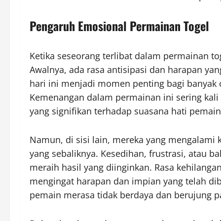
Pengaruh Emosional Permainan Togel
Ketika seseorang terlibat dalam permainan t
Awalnya, ada rasa antisipasi dan harapan ya
hari ini menjadi momen penting bagi banya
Kemenangan dalam permainan ini sering kali
yang signifikan terhadap suasana hati pemain
Namun, di sisi lain, mereka yang mengalami
yang sebaliknya. Kesedihan, frustrasi, atau 
meraih hasil yang diinginkan. Rasa kehilangan 
mengingat harapan dan impian yang telah d
pemain merasa tidak berdaya dan berujung pa