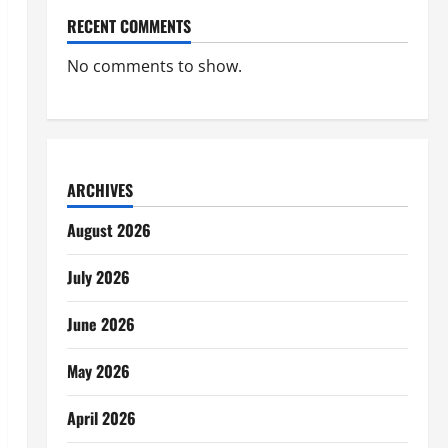
RECENT COMMENTS
No comments to show.
ARCHIVES
August 2026
July 2026
June 2026
May 2026
April 2026