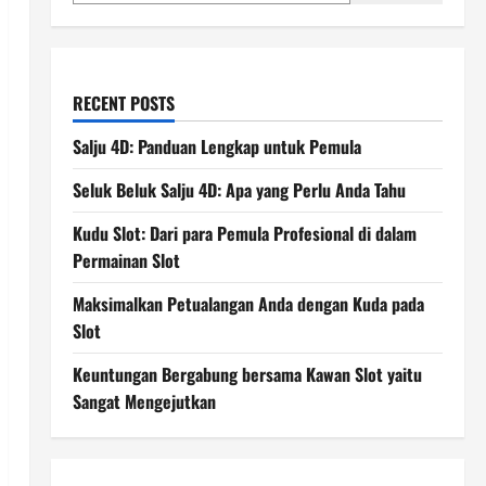
RECENT POSTS
Salju 4D: Panduan Lengkap untuk Pemula
Seluk Beluk Salju 4D: Apa yang Perlu Anda Tahu
Kudu Slot: Dari para Pemula Profesional di dalam
Permainan Slot
Maksimalkan Petualangan Anda dengan Kuda pada
Slot
Keuntungan Bergabung bersama Kawan Slot yaitu
Sangat Mengejutkan