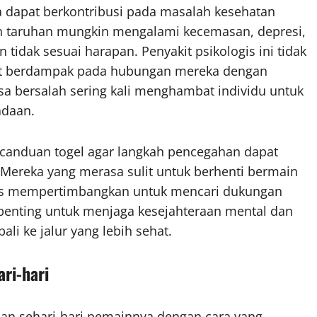
ga dapat berkontribusi pada masalah kesehatan
an taruhan mungkin mengalami kecemasan, depresi,
 tidak sesuai harapan. Penyakit psikologis ini tidak
at berdampak pada hubungan mereka dengan
a bersalah sering kali menghambat individu untuk
adaan.
ecanduan togel agar langkah pencegahan dapat
. Mereka yang merasa sulit untuk berhenti bermain
arus mempertimbangkan untuk mencari dukungan
t penting untuk menjaga kesejahteraan mental dan
i ke jalur yang lebih sehat.
ri-hari
an sehari-hari pemainnya dengan cara yang