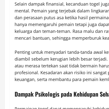
Selain dampak finansial, kecanduan togel ju
mental. Pemain yang terjebak dalam lingkar
dan perasaan putus asa ketika hasil permainan
hanya memengaruhi pemain tetapi juga dap
keluarga dan teman-teman. Rasa malu dan ras
mencari bantuan, sehingga memperburuk ke
Penting untuk menyadari tanda-tanda awal k
diambil sebelum kerugian lebih besar terjadi
atau merasa tertekan saat tidak bermain h
profesional. Kesadaran akan risiko ini sanga
keuangan, serta membantu para pemain kembal
Dampak Psikologis pada Kehidupan Seha
Permainan togel dapat memengaruhi kehidup