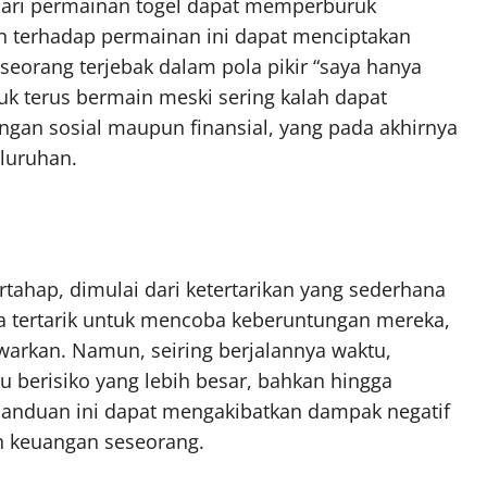
dari permainan togel dapat memperburuk
n terhadap permainan ini dapat menciptakan
seorang terjebak dalam pola pikir “saya hanya
uk terus bermain meski sering kalah dapat
gan sosial maupun finansial, yang pada akhirnya
luruhan.
rtahap, dimulai dari ketertarikan yang sederhana
 tertarik untuk mencoba keberuntungan mereka,
warkan. Namun, seiring berjalannya waktu,
 berisiko yang lebih besar, bahkan hingga
canduan ini dapat mengakibatkan dampak negatif
an keuangan seseorang.