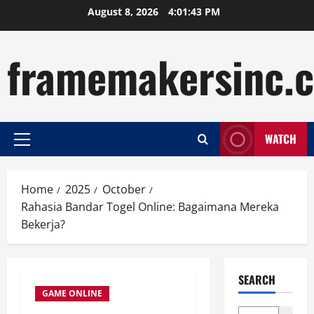
Skip
August 8, 2026
4:01:44 PM
to
content
framemakersinc.
WATCH
Primary
Menu
Home
2025
October
Rahasia Bandar Togel Online: Bagaimana Mereka
Bekerja?
SEARCH
GAME ONLINE