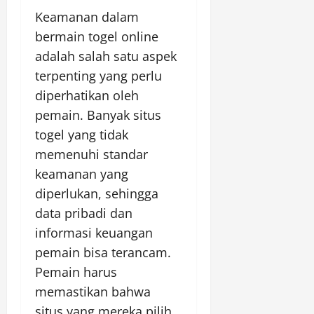
Keamanan dalam
bermain togel online
adalah salah satu aspek
terpenting yang perlu
diperhatikan oleh
pemain. Banyak situs
togel yang tidak
memenuhi standar
keamanan yang
diperlukan, sehingga
data pribadi dan
informasi keuangan
pemain bisa terancam.
Pemain harus
memastikan bahwa
situs yang mereka pilih,