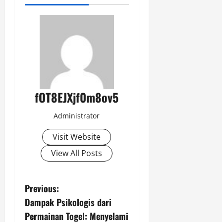
fOT8EJXjf0m8ov5
Administrator
Visit Website
View All Posts
P
Previous:
Dampak Psikologis dari
o
Permainan Togel: Menyelami