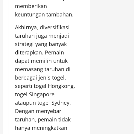
memberikan
keuntungan tambahan.
Akhirnya, diversifikasi
taruhan juga menjadi
strategi yang banyak
diterapkan. Pemain
dapat memilih untuk
memasang taruhan di
berbagai jenis togel,
seperti togel Hongkong,
togel Singapore,
ataupun togel Sydney.
Dengan menyebar
taruhan, pemain tidak
hanya meningkatkan