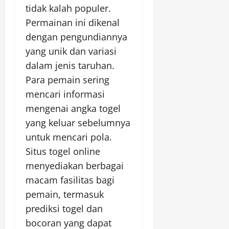
tidak kalah populer.
Permainan ini dikenal
dengan pengundiannya
yang unik dan variasi
dalam jenis taruhan.
Para pemain sering
mencari informasi
mengenai angka togel
yang keluar sebelumnya
untuk mencari pola.
Situs togel online
menyediakan berbagai
macam fasilitas bagi
pemain, termasuk
prediksi togel dan
bocoran yang dapat