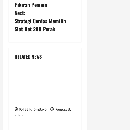
s
Pikiran Pemain
Next:
t
Strategi Cerdas Memilih
n
Slot Bet 200 Perak
a
v
RELATED NEWS
GAME ONLINE
i
Permainan Slot Online
g
Pulsa: Deposito Lima
a
Ribu yang
Menguntungkan
t
fOT8EJXjf0m8ov5
August 8,
i
2026
GAME ONLINE
o