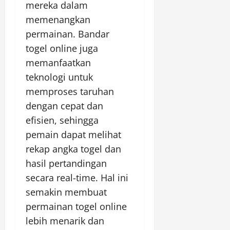
mereka dalam
memenangkan
permainan. Bandar
togel online juga
memanfaatkan
teknologi untuk
memproses taruhan
dengan cepat dan
efisien, sehingga
pemain dapat melihat
rekap angka togel dan
hasil pertandingan
secara real-time. Hal ini
semakin membuat
permainan togel online
lebih menarik dan