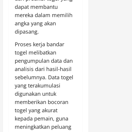
dapat membantu
mereka dalam memilih
angka yang akan
dipasang.
Proses kerja bandar
togel melibatkan
pengumpulan data dan
analisis dari hasil-hasil
sebelumnya. Data togel
yang terakumulasi
digunakan untuk
memberikan bocoran
togel yang akurat
kepada pemain, guna
meningkatkan peluang