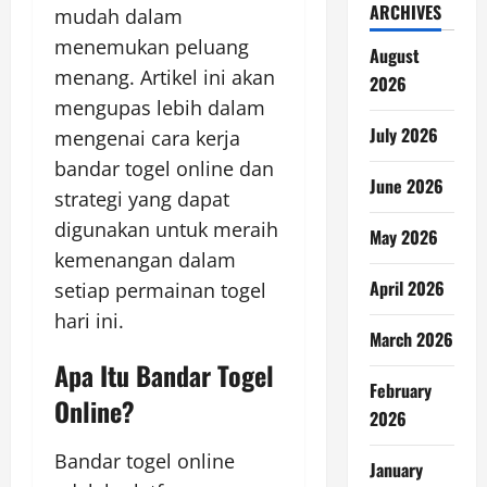
ARCHIVES
mudah dalam
menemukan peluang
August
menang. Artikel ini akan
2026
mengupas lebih dalam
July 2026
mengenai cara kerja
bandar togel online dan
June 2026
strategi yang dapat
digunakan untuk meraih
May 2026
kemenangan dalam
April 2026
setiap permainan togel
hari ini.
March 2026
Apa Itu Bandar Togel
February
Online?
2026
Bandar togel online
January