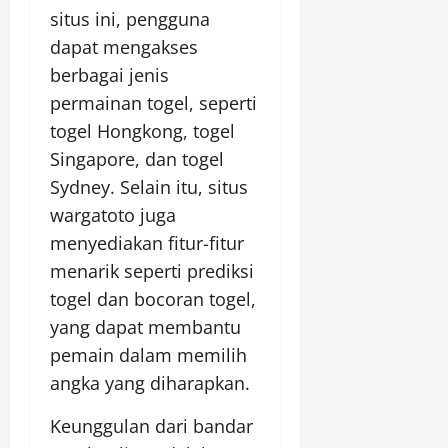
situs ini, pengguna
dapat mengakses
berbagai jenis
permainan togel, seperti
togel Hongkong, togel
Singapore, dan togel
Sydney. Selain itu, situs
wargatoto juga
menyediakan fitur-fitur
menarik seperti prediksi
togel dan bocoran togel,
yang dapat membantu
pemain dalam memilih
angka yang diharapkan.
Keunggulan dari bandar