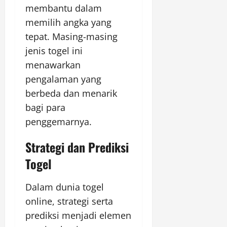
membantu dalam
memilih angka yang
tepat. Masing-masing
jenis togel ini
menawarkan
pengalaman yang
berbeda dan menarik
bagi para
penggemarnya.
Strategi dan Prediksi
Togel
Dalam dunia togel
online, strategi serta
prediksi menjadi elemen