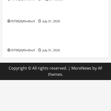
GAME ONLINE
Seluk Beluk Salju 4D: Apa yang Perlu Anda Tahu
fOT8EJXjf0m8ov5
July 31, 2026
GAME ONLINE
Kudu Slot: Dari para Pemula Profesional di
dalam Permainan Slot
fOT8EJXjf0m8ov5
July 31, 2026
Copyright © All rights reserved.
|
MoreNews
by AF
themes.