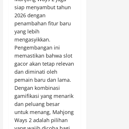
siap menyambut tahun
2026 dengan
penambahan fitur baru
yang lebih
mengasyikkan.
Pengembangan ini
memastikan bahwa slot
gacor akan tetap relevan
dan diminati oleh
pemain baru dan lama.
Dengan kombinasi
gamifikasi yang menarik
dan peluang besar
untuk menang, Mahjong
Ways 2 adalah pilihan
yang wajib dicoba bagi