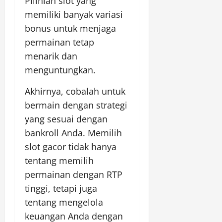
Pilihlah slot yang
memiliki banyak variasi
bonus untuk menjaga
permainan tetap
menarik dan
menguntungkan.
Akhirnya, cobalah untuk
bermain dengan strategi
yang sesuai dengan
bankroll Anda. Memilih
slot gacor tidak hanya
tentang memilih
permainan dengan RTP
tinggi, tetapi juga
tentang mengelola
keuangan Anda dengan