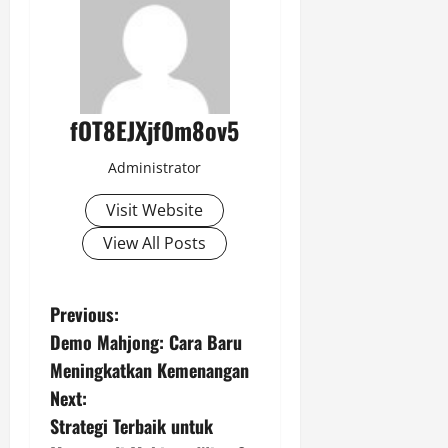
fOT8EJXjf0m8ov5
Administrator
Visit Website
View All Posts
P
Previous:
Demo Mahjong: Cara Baru
o
Meningkatkan Kemenangan
s
Next:
Strategi Terbaik untuk
t