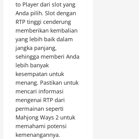
to Player dari slot yang
Anda pilih. Slot dengan
RTP tinggi cenderung
memberikan kembalian
yang lebih baik dalam
jangka panjang,
sehingga memberi Anda
lebih banyak
kesempatan untuk
menang. Pastikan untuk
mencari informasi
mengenai RTP dari
permainan seperti
Mahjong Ways 2 untuk
memahami potensi
kemenangannya.