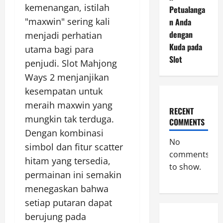
kemenangan, istilah
Petualanga
"maxwin" sering kali
n Anda
dengan
menjadi perhatian
Kuda pada
utama bagi para
Slot
penjudi. Slot Mahjong
Ways 2 menjanjikan
kesempatan untuk
meraih maxwin yang
RECENT
mungkin tak terduga.
COMMENTS
Dengan kombinasi
No
simbol dan fitur scatter
comments
hitam yang tersedia,
to show.
permainan ini semakin
menegaskan bahwa
setiap putaran dapat
berujung pada