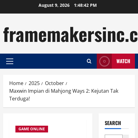
Skip
August 9, 2026
1:48:43 PM
to
content
framemakersinc.
WATCH
Primary
Menu
Home
2025
October
Maxwin Impian di Mahjong Ways 2: Kejutan Tak
Terduga!
SEARCH
GAME ONLINE