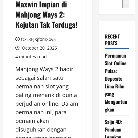
Maxwin Impian di
Search
Mahjong Ways 2:
Kejutan Tak Terduga!
RECENT
fOT8EJXjf0m8ov5
POSTS
October 20, 2025
Permainan
4 minutes read
Slot Online
Mahjong Ways 2 hadir
Pulsa:
sebagai salah satu
Deposito
permainan slot yang
Lima Ribu
yang
paling menarik di dunia
Menguntun
perjudian online. Dalam
gkan
permainan ini, para
pemain akan
Salju 4D:
disuguhkan dengan
Panduan
Lengkap